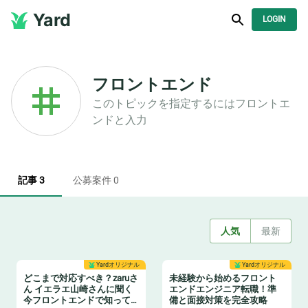
Yard
LOGIN
フロントエンド
このトピックを指定するには
フロントエ
ンド
と入力
記事 3
公募案件 0
人気
最新
Yardオリジナル
Yardオリジナル
どこまで対応すべき？zaruさ
未経験から始めるフロント
ん イエラエ山崎さんに聞く
エンドエンジニア転職！準
今フロントエンドで知って
備と面接対策を完全攻略