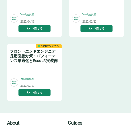
おくべき脆弱性対策
🚅
🐥
Yard 編集部
Yard 編集部
2025/04/13
2025/02/22
相談する
相談する
Yardオリジナル
フロントエンドエンジニア
採用面接対策：パフォーマ
ンス最適化とReactの実装例
⌨️
Yard 編集部
2025/02/07
相談する
About
Guides