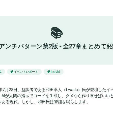
📚
QLアンチパターン第2版 - 全27章まと
イベントレポート
L
Insight
25年7月28日、監訳者である和田卓人（t-wada）氏が登壇し
。AIが人間の指示でコードを生成し、ダメなら作り直せばいい
つある現代。しかし、和田氏は警鐘を鳴らします。