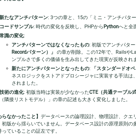
新たなアンチパターン
: 3つの章と、15の「ミニ・アンチパ
コードサンプル
: 時代の変化を反映し、PHPから
Python
へと全
常識の変化
:
アンチパターンではなくなったもの
: 初版でアンチパタ
Recordパターン）」
の章が削除。この12年で、Railsや
ンプルさで多くの価値を生み出してきた現実が反映され
新たにアンチパターンとなったもの
:
「スタンダードオペ
ネスロジックをストアドプロシージャに実装する手法は
されました。
技術の進化
: 初版当時は実装が少なかった
CTE（共通テーブル
（隣接リストモデル）」の章の記述も大きく変化しました。
わらなかったこと】
データベースの論理設計、物理設計、クエ
、初版から揺らいでいません。データベース設計の原理原則の多
持っていることの証左です。