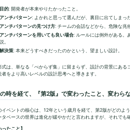
目的
: 開発者が本来やりたかったこと。
アンチパターン
: よかれと思って選んだが、裏目に出てしまっ
アンチパターンの見つけ方
: チームの会話などから、危険な兆
アンチパターンを用いても良い場合
: ルールには例外がある
説。
解決策
: 本来どうすべきだったのかという、望ましい設計。
形式は、単なる「べからず集」に留まらず、設計の背景にある
読者をより高いレベルの設計思考へと導きます。
年の時を経て、『第2版』で変わったこと、変わら
のイベントの核心は、12年という歳月を経て、第2版がどのよ
ータベースの世界は進化が緩やかだと言われますが、それでも
わったこと】