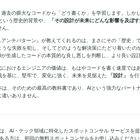
は、過去の膨大なコードから「どう書くか」を学習します。しか
という歴史的背景や、
「その設計が未来にどんな影響を及ぼす
せん。
QLアンチパターン』が教えてくれるのは、まさにその「歴史」
ような失敗を犯し、そしてどのような解決策にたどり着いたの
AIが生成したコードの本質的な良し悪しを判断し、より良い設
時代におけるエンジニアの価値は、もはやコードを書く速度では
識を基に、堅牢で、変化に強く、未来を見据えた
「設計」
を行
本は、そのための最高の教科書であり、AIという強力なパート
に違いありません。
dでは、AI・テック領域に特化したスポットコンサル サービスを
ある方は、初回の無料スポットコンサルをお申し込みください