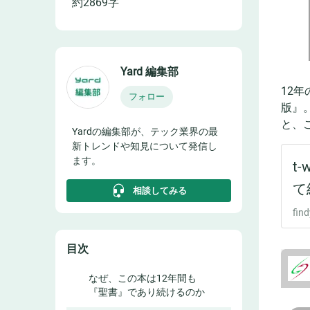
約
2869
字
Yard 編集部
12
フォロー
版』
と、
Yardの編集部が、テック業界の最
新トレンドや知見について発信し
ます。
相談してみる
目次
なぜ、この本は12年間も
『聖書』であり続けるのか