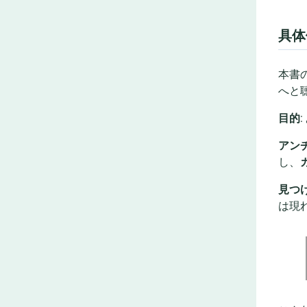
具体
本書
へと
目的
アン
し、
見つ
は現