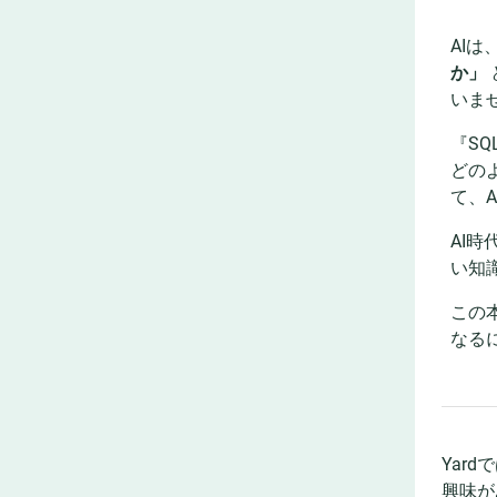
AI
か」
いま
『S
どの
て、
AI
い知
この
なる
Yar
興味が