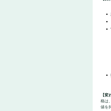
【変
格は
値を