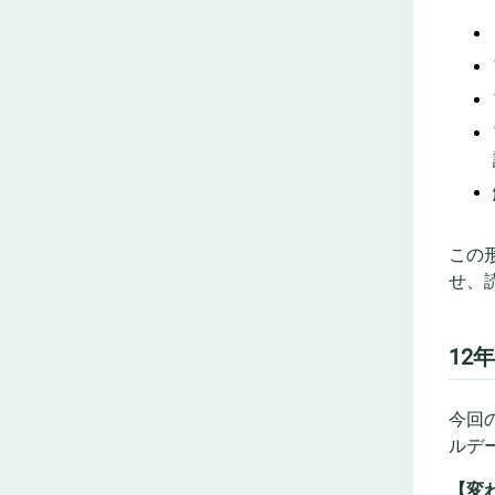
この
せ、
12
今回
ルデ
【変