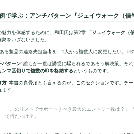
例で学ぶ：アンチパターン『ジェイウォーク（信
の魅力を体感するために、和田氏は第2章
「ジェイウォーク（
聴衆をいざないました。
: ある製品の連絡先担当者を、1人から複数人に変更したい。U
チパターン
: 誰もが一度は誘惑に駆られるであろう解決策。それ
カンマ区切りで複数のIDを格納する
というものです。
け方
: 本書の真骨頂とも言えるのが、このセクションです。チ
れます。
「このリストでサポートすべき最大のエントリー数は？」 
て何だっけ？」