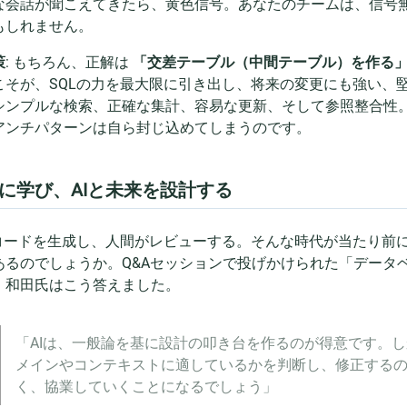
な会話が聞こえてきたら、黄色信号。あなたのチームは、信号
もしれません。
策
: もちろん、正解は
「交差テーブル（中間テーブル）を作る
こそが、SQLの力を最大限に引き出し、将来の変更にも強い、
シンプルな検索、正確な集計、容易な更新、そして参照整合性
アンチパターンは自ら封じ込めてしまうのです。
に学び、AIと未来を設計する
がコードを生成し、人間がレビューする。そんな時代が当たり前
あるのでしょうか。Q&Aセッションで投げかけられた「データ
、和田氏はこう答えました。
「AIは、一般論を基に設計の叩き台を作るのが得意です。
メインやコンテキストに適しているかを判断し、修正する
く、協業していくことになるでしょう」