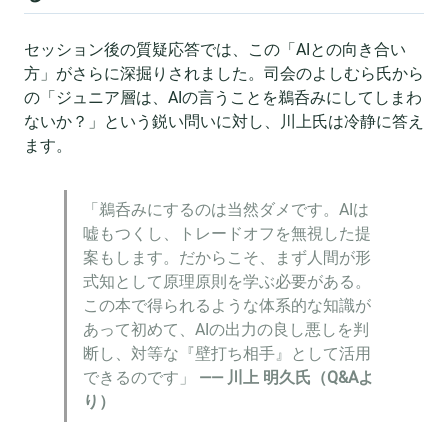
セッション後の質疑応答では、この「AIとの向き合い
方」がさらに深掘りされました。司会のよしむら氏から
の「ジュニア層は、AIの言うことを鵜呑みにしてしまわ
ないか？」という鋭い問いに対し、川上氏は冷静に答え
ます。
「鵜呑みにするのは当然ダメです。AIは
嘘もつくし、トレードオフを無視した提
案もします。だからこそ、まず人間が形
式知として原理原則を学ぶ必要がある。
この本で得られるような体系的な知識が
あって初めて、AIの出力の良し悪しを判
断し、対等な『壁打ち相手』として活用
できるのです」
—— 川上 明久氏（Q&Aよ
り）