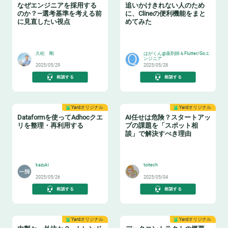
なぜエンジニアを採用する
追いかけきれない人のため
のか？—選考基準を考える前
に、Clineの便利機能をまと
に見直したい視点
めてみた
😸
🎉
久松 剛
はがくん@薬剤師＆Flutter/Goエ
ンジニア
2025/05/29
2025/05/28
相談する
相談する
Yardオリジナル
Yardオリジナル
Dataformを使ってAdhocクエ
AI任せは危険？スタートアッ
リを整理・再利用する
プの課題を「スポット相
談」で解決すべき理由
♻️
👩‍🏫
kazuki
toitech
2025/05/26
2025/05/04
相談する
相談する
Yardオリジナル
Yardオリジナル