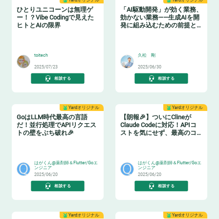
Yardオリジナル
Yardオリジナル
ひとりユニコーンは無理ゲ
「AI駆動開発」が効く業務、
ー！？Vibe Codingで見えた
効かない業務——生成AIを開
ヒトとAIの限界
発に組み込むための前提と
は？
🤖
😸
toitech
久松 剛
2025/07/23
2025/06/30
相談する
相談する
Yardオリジナル
Yardオリジナル
GoはLLM時代最高の言語
【朗報🎉】ついにClineが
だ！並行処理でAPIリクエス
Claude Codeに対応！APIコ
トの壁をぶち破れ🎉
ストを気にせず、最高のコ
ーディング体験を手に入れ
🧨
🤯
よう！
はがくん@薬剤師＆Flutter/Goエ
はがくん@薬剤師＆Flutter/Goエ
ンジニア
ンジニア
2025/06/20
2025/06/20
相談する
相談する
Yardオリジナル
Yardオリジナル