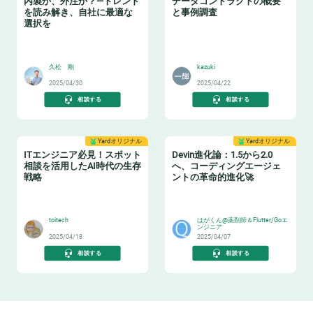
内製か、外注か？—トレンド
データコントラクトの概要
を読み解き、自社に最適な
と事例調査
選択を
🏫
📝
久松 剛
kazuki
2025/04/30
2025/04/22
相談する
相談する
Yardオリジナル
Yardオリジナル
ITエンジニア必見！スポット
Devin進化論：1.5から2.0
相談を活用したAI時代の生存
へ、コーディングエージェ
戦略
ントの革命的進化🚀
🏋️
🧙‍♂️
toitech
はがくん@薬剤師＆Flutter/Goエ
ンジニア
2025/04/18
2025/04/07
相談する
相談する