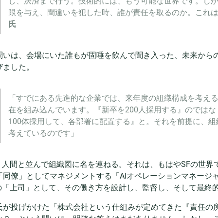
し、決済まで行う。技術的には、もう可能な世界です。し
限を与え、間違いを犯した時、誰が責任を取るのか。これ
氏
問いは、会場にいた誰もが固唾を飲んで聞き入った、未来から
びました。
「すでにある先進的な企業では、来年度の組織構成を考える
在を組み込んでいます。『新卒を200人採用する』のではなく
100体採用して、各部署に配置する』と。それを前提に、
考えているのです」
が、人間と並んで組織図に名を連ねる。それは、もはやSFの世界
「同僚」としてマネジメントする「AIオペレーションマネージ
Iの「上司」として、その働き方を設計し、監督し、そして最終
氏が投げかけた「株式会社という仕組みが定めてきた『責任の所