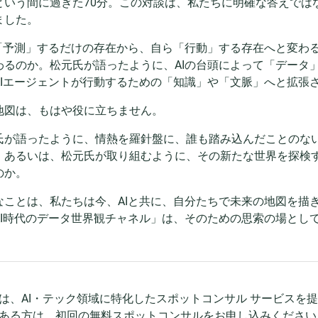
という間に過ぎた70分。この対談は、私たちに明確な答えでは
ました。
が「予測」するだけの存在から、自ら「行動」する存在へと変わ
わるのか。松元氏が語ったように、AIの台頭によって「データ
AIエージェントが行動するための「知識」や「文脈」へと拡張
地図は、もはや役に立ちません。
氏が語ったように、情熱を羅針盤に、誰も踏み込んだことのな
。あるいは、松元氏が取り組むように、その新たな世界を探検
のか。
なことは、私たちは今、AIと共に、自分たちで未来の地図を描
AI時代のデータ世界観チャネル」は、そのための思索の場とし
dでは、AI・テック領域に特化したスポットコンサル サービスを
ある方は、初回の無料スポットコンサルをお申し込みください