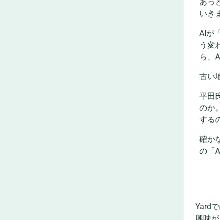
あっ
いき
AI
う変
ら、
古い
平田
のか
する
確か
の「
Yar
興味が