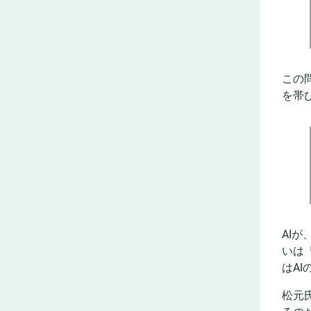
この
を帯
AI
いは
はA
松元