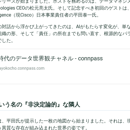
シリーズが始まりました。ホストを務めるのは、データマネジメント
hnologies CEOの松元亮太氏。そして記念すべき初回のゲストは
elligence（現Cisco）日本事業責任者の平田泰一氏。
の対話から浮かび上がってきたのは、AIがもたらす変化が、単
組織の形、そして「責任」の所在までも問い直す、根源的なパ
でした。
という名の『非決定論的』な隣人
は、平田氏が提示した一枚の地図から始まりました。それは、現
う異質な存在が組み込まれた世界の姿です。