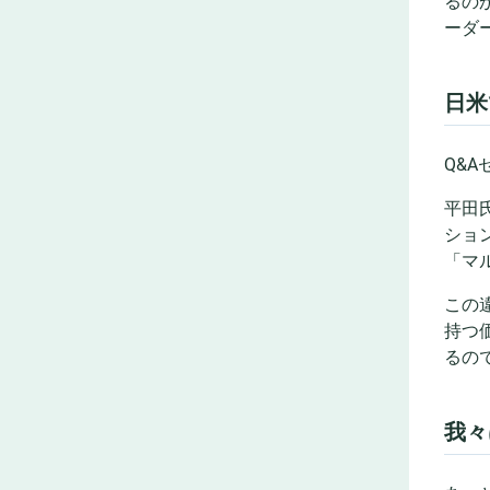
るの
ーダ
日米
Q&
平田
ショ
「マ
この
持つ
るの
我々