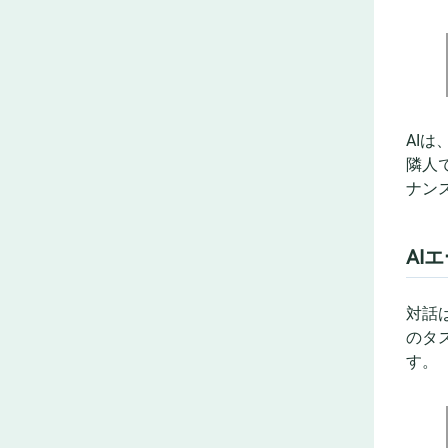
AI
隣人
ナン
AI
対話
のタ
す。