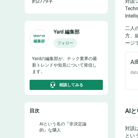
約
2779
字
対談
Tec
Int
二人
Yard 編集部
方、
ージ
フォロー
Yardの編集部が、テック業界の最
新トレンドや知見について発信し
ます。
相談してみる
AI
目次
AIという名の『非決定論
対談
的』な隣人
とい