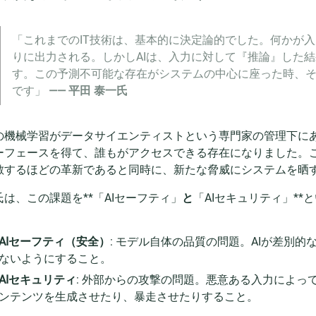
「これまでのIT技術は、基本的に決定論的でした。何かが
りに出力される。しかしAIは、入力に対して『推論』した
す。この予測不可能な存在がシステムの中心に座った時、
です」
—— 平田 泰一氏
の機械学習がデータサイエンティストという専門家の管理下にあ
ーフェースを得て、誰もがアクセスできる存在になりました。
敵するほどの革新であると同時に、新たな脅威にシステムを晒
氏は、この課題を**「AIセーフティ」
と
「AIセキュリティ」**
AIセーフティ（安全）
: モデル自体の品質の問題。AIが差別
ないようにすること。
AIセキュリティ
: 外部からの攻撃の問題。悪意ある入力によっ
ンテンツを生成させたり、暴走させたりすること。