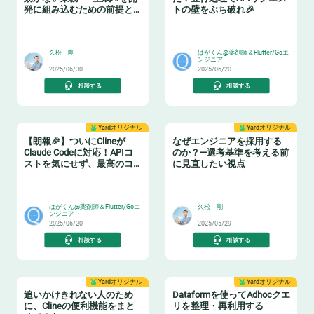
発に組み込むための前提と
トの壁をぶち破れ🎉
は？
😸
🧨
久松 剛
はがくん@薬剤師＆Flutter/Goエ
ンジニア
2025/06/30
2025/06/20
相談する
相談する
Yardオリジナル
Yardオリジナル
【朗報🎉】ついにClineが
なぜエンジニアを採用する
Claude Codeに対応！APIコ
のか？—選考基準を考える前
ストを気にせず、最高のコ
に見直したい視点
ーディング体験を手に入れ
🤯
😸
よう！
はがくん@薬剤師＆Flutter/Goエ
久松 剛
ンジニア
2025/06/20
2025/05/29
相談する
相談する
Yardオリジナル
Yardオリジナル
追いかけきれない人のため
Dataformを使ってAdhocクエ
に、Clineの便利機能をまと
リを整理・再利用する