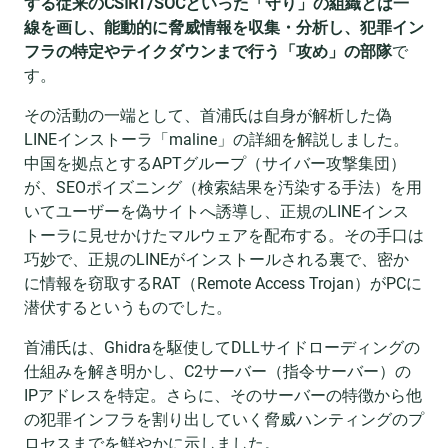
する従来のCSIRT/SOCといった「守り」の組織とは一
線を画し、能動的に脅威情報を収集・分析し、犯罪イン
フラの特定やテイクダウンまで行う「攻め」の部隊
で
す。
その活動の一端として、首浦氏は自身が解析した偽
LINEインストーラ「maline」の詳細を解説しました。
中国を拠点とするAPTグループ（サイバー攻撃集団）
が、SEOポイズニング（検索結果を汚染する手法）を用
いてユーザーを偽サイトへ誘導し、正規のLINEインス
トーラに見せかけたマルウェアを配布する。その手口は
巧妙で、正規のLINEがインストールされる裏で、密か
に情報を窃取するRAT（Remote Access Trojan）がPCに
潜伏するというものでした。
首浦氏は、Ghidraを駆使してDLLサイドローディングの
仕組みを解き明かし、C2サーバー（指令サーバー）の
IPアドレスを特定。さらに、そのサーバーの特徴から他
の犯罪インフラを割り出していく脅威ハンティングのプ
ロセスまでを鮮やかに示しました。