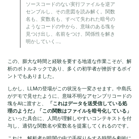
ソースコードのない実行ファイルを逆ア
センブルし、その意図を読み解く。関数
名も、変数名も、すべて失われた暗号の
ようなコードの中から、意味のある塊を
見つけ出し、名前をつけ、関係性を解き
明かしていく…。
この、膨大な時間と経験を要する地道な作業こそが、解
析のボトルネックであり、多くの初学者が挫折するポイ
ントでもありました。
しかし、LLMの登場がこの状況を一変させます。中島氏
がデモで見せたように、意味不明なアセンブリコードの
塊をAIに渡すと、
「これはデータを送受信している処
理のようだ」「この関数はファイルを暗号化している」
といった具合に、人間が理解しやすいコンテキストを付
与し、適切な関数名や変数名を提案してくれるのです。
これは、解析者が暗闇の中で手探りをする時間を劇的に