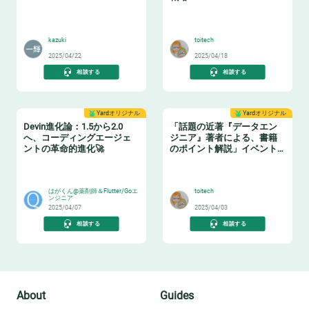
📝
🏋️
kazuki
toitech
2025/04/22
2025/04/18
相談する
相談する
Yardオリジナル
Yardオリジナル
Devin進化論：1.5から2.0
「話題の近著『データエン
へ、コーディングエージェ
ジニア』著者による、書籍
ントの革命的進化🚀
のポイント解説」イベント
レポート
🧙‍♂️
📗
はがくん@薬剤師＆Flutter/Goエ
toitech
ンジニア
2025/04/07
2025/04/03
相談する
相談する
About
Guides