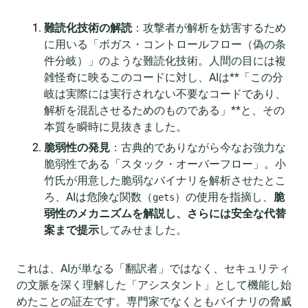
難読化技術の解読
：攻撃者が解析を妨害するため
に用いる「ボガス・コントロールフロー（偽の条
件分岐）」のような難読化技術。人間の目には複
雑怪奇に映るこのコードに対し、AIは**「この分
岐は実際には実行されない不要なコードであり、
解析を混乱させるためのものである」**と、その
本質を瞬時に見抜きました。
脆弱性の発見
：古典的でありながら今なお強力な
脆弱性である「スタック・オーバーフロー」。小
竹氏が用意した脆弱なバイナリを解析させたとこ
ろ、AIは危険な関数（
）の使用を指摘し、
脆
gets
弱性のメカニズムを解説し、さらには安全な代替
案まで提示
してみせました。
これは、AIが単なる「翻訳者」ではなく、セキュリティ
の文脈を深く理解した「アシスタント」として機能し始
めたことの証左です。専門家でなくともバイナリの脅威