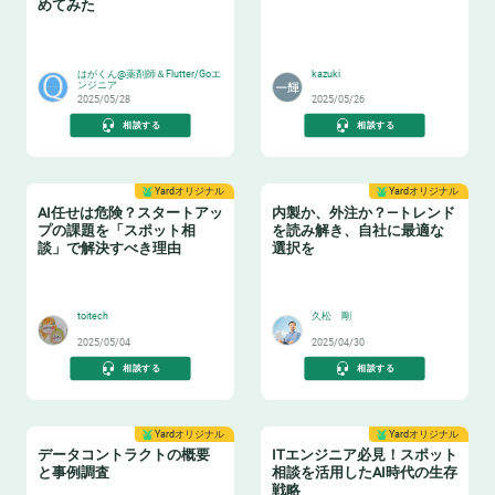
めてみた
🎉
♻️
はがくん@薬剤師＆Flutter/Goエ
kazuki
ンジニア
2025/05/28
2025/05/26
相談する
相談する
Yardオリジナル
Yardオリジナル
AI任せは危険？スタートアッ
内製か、外注か？—トレンド
プの課題を「スポット相
を読み解き、自社に最適な
談」で解決すべき理由
選択を
👩‍🏫
🏫
toitech
久松 剛
2025/05/04
2025/04/30
相談する
相談する
Yardオリジナル
Yardオリジナル
データコントラクトの概要
ITエンジニア必見！スポット
と事例調査
相談を活用したAI時代の生存
戦略