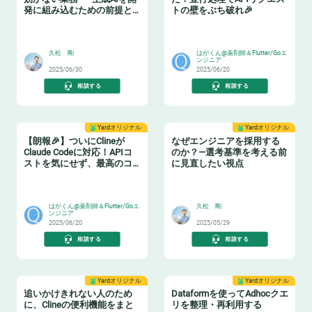
発に組み込むための前提と
トの壁をぶち破れ🎉
は？
😸
🧨
久松 剛
はがくん@薬剤師＆Flutter/Goエ
ンジニア
2025/06/30
2025/06/20
相談する
相談する
Yardオリジナル
Yardオリジナル
【朗報🎉】ついにClineが
なぜエンジニアを採用する
Claude Codeに対応！APIコ
のか？—選考基準を考える前
ストを気にせず、最高のコ
に見直したい視点
ーディング体験を手に入れ
🤯
😸
よう！
はがくん@薬剤師＆Flutter/Goエ
久松 剛
ンジニア
2025/06/20
2025/05/29
相談する
相談する
Yardオリジナル
Yardオリジナル
追いかけきれない人のため
Dataformを使ってAdhocクエ
に、Clineの便利機能をまと
リを整理・再利用する