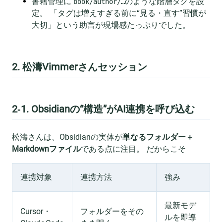
書籍管理に
のような階層タグを設
book/author/…
定。 「タグは増えすぎる前に“見る・直す”習慣が
大切」という助言が現場感たっぷりでした。
2. 松濤Vimmerさんセッション
2‑1. Obsidianの“構造”がAI連携を呼び込む
松濤さんは、Obsidianの実体が
単なるフォルダー＋
Markdownファイル
である点に注目。 だからこそ
連携対象
連携方法
強み
最新モデ
Cursor・
フォルダーをその
ルを即導