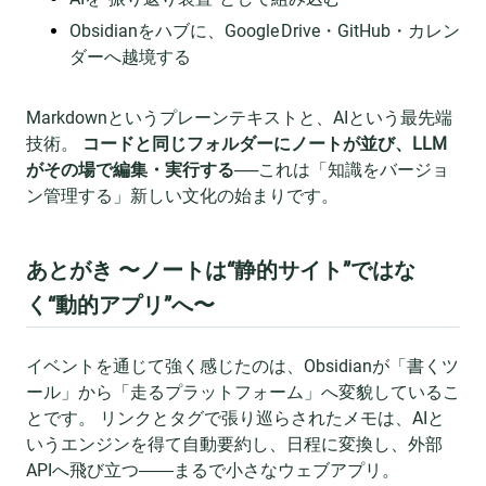
Obsidianをハブに、Google Drive・GitHub・カレン
ダーへ越境する
Markdownというプレーンテキストと、AIという最先端
技術。
コードと同じフォルダーにノートが並び、LLM
がその場で編集・実行する
──これは「知識をバージョ
ン管理する」新しい文化の始まりです。
あとがき 〜ノートは“静的サイト”ではな
く“動的アプリ”へ〜
イベントを通じて強く感じたのは、Obsidianが「書くツ
ール」から「走るプラットフォーム」へ変貌しているこ
とです。 リンクとタグで張り巡らされたメモは、AIと
いうエンジンを得て自動要約し、日程に変換し、外部
APIへ飛び立つ――まるで小さなウェブアプリ。