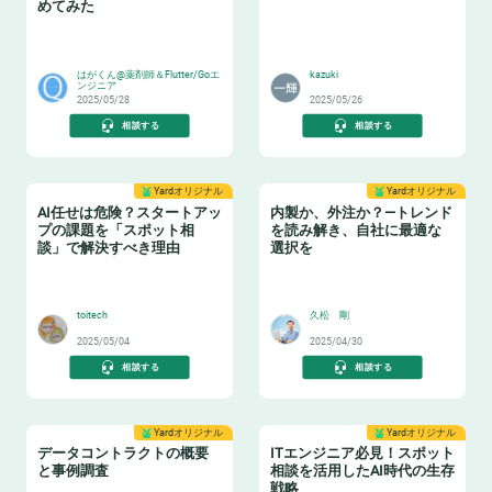
めてみた
🎉
♻️
はがくん@薬剤師＆Flutter/Goエ
kazuki
ンジニア
2025/05/28
2025/05/26
相談する
相談する
Yardオリジナル
Yardオリジナル
AI任せは危険？スタートアッ
内製か、外注か？—トレンド
プの課題を「スポット相
を読み解き、自社に最適な
談」で解決すべき理由
選択を
👩‍🏫
🏫
toitech
久松 剛
2025/05/04
2025/04/30
相談する
相談する
Yardオリジナル
Yardオリジナル
データコントラクトの概要
ITエンジニア必見！スポット
と事例調査
相談を活用したAI時代の生存
戦略