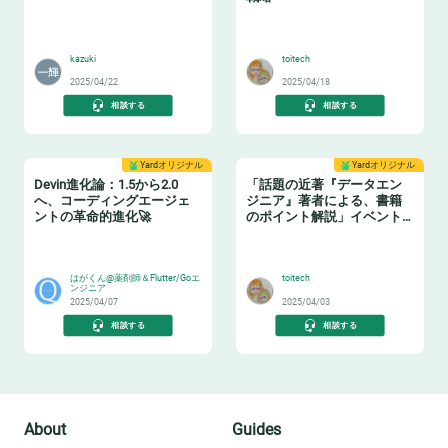
📝
🏋️
kazuki
toitech
2025/04/22
2025/04/18
相談する
相談する
Yardオリジナル
Yardオリジナル
Devin進化論：1.5から2.0
「話題の近著『データエン
へ、コーディングエージェ
ジニア』著者による、書籍
ントの革命的進化🚀
のポイント解説」イベント
レポート
🧙‍♂️
📗
はがくん@薬剤師＆Flutter/Goエ
toitech
ンジニア
2025/04/07
2025/04/03
相談する
相談する
About
Guides