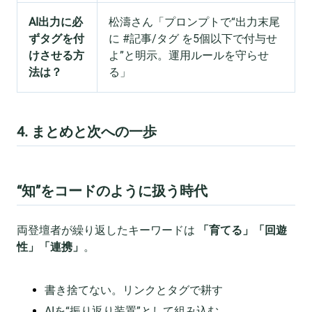
AI出力に必
松濤さん「プロンプトで“出力末尾
ずタグを付
に #記事/タグ を5個以下で付与せ
けさせる方
よ”と明示。運用ルールを守らせ
法は？
る」
4. まとめと次への一歩
“知”をコードのように扱う時代
両登壇者が繰り返したキーワードは
「育てる」「回遊
性」「連携」
。
書き捨てない。リンクとタグで耕す
AIを“振り返り装置”として組み込む