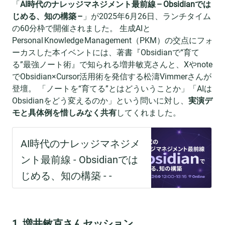
「
AI時代のナレッジマネジメント最前線 – Obsidianでは
じめる、知の構築 –
」が2025年6月26日、ランチタイム
の60分枠で開催されました。 生成AIと
Personal Knowledge Management（PKM）の交点にフォ
ーカスした本イベントには、著書『Obsidianで“育て
る”最強ノート術』で知られる増井敏克さんと、Xやnote
でObsidian×Cursor活用術を発信する松濤Vimmerさんが
登壇。 「ノートを“育てる”とはどういうことか」「AIは
Obsidianをどう変えるのか」という問いに対し、
実演デ
モと具体例を惜しみなく共有
してくれました。
1. 増井敏克さんセッション