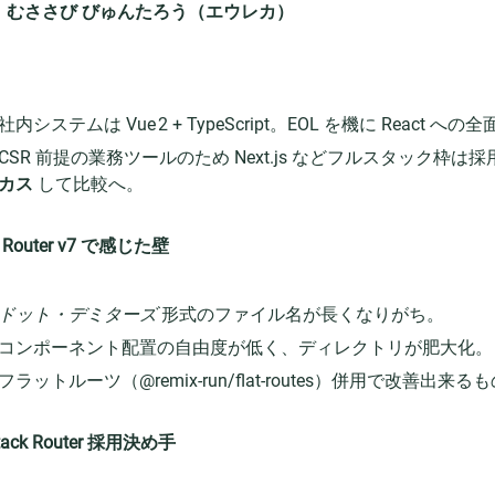
：むささび びゅんたろう（エウレカ）
社内システムは Vue 2 + TypeScript。EOL を機に React 
CSR 前提の業務ツールのため Next.js などフルスタック枠は
カス
して比較へ。
t Router v7 で感じた壁
ドット・デミターズ
形式のファイル名が長くなりがち。
コンポーネント配置の自由度が低く、ディレクトリが肥大化。
フラットルーツ（@remix-run/flat-routes）併用で改善
tack Router 採用決め手