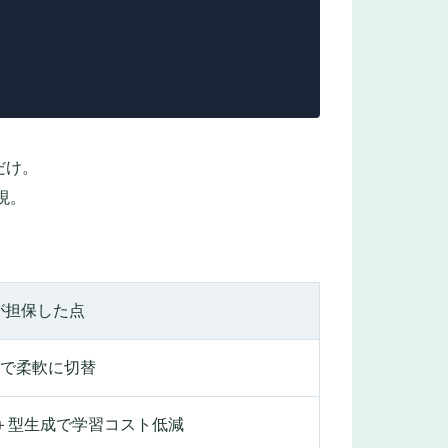
だけ。
実現。
rt が担保した点
ions で柔軟に切替
＋型生成で学習コスト低減