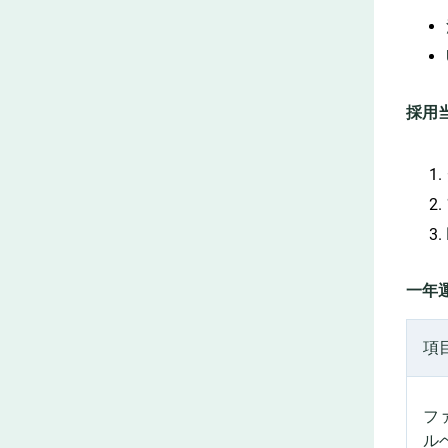
採用当
一年
項
フ
ル