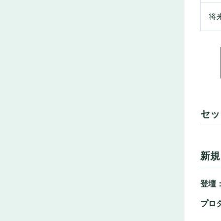
将来
セッ
新規
登壇：y
プロ