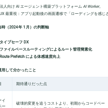
法人向け AI エージェント構築プラットフォーム
AI Worker
。
UX 最重視：アプリ起動後の画面遷移で「ローディングを感じさ
時（2024 年 1 月）の判断軸
タイプセーフ DX
ファイルベースルーティングによるルート管理簡素化
Route Prefetch による体感速度向上
運用して分かったこと
目
期待通りだった点
ァイ
破壊的変更を追うコストより、初期からコードベー
ベー