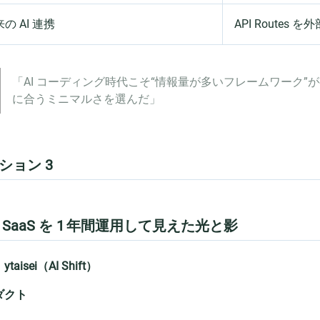
の AI 連携
API Routes
「AI コーディング時代こそ“情報量が多いフレームワーク”
に合うミニマルさを選んだ」
ション 3
 SaaS を 1 年間運用して見えた光と影
taisei（AI Shift）
ダクト