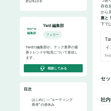
つあ
約
2923
字
存在感
から
裏と 
下で
Yard 編集部
フォロー
Yardの編集部が、テック業界の最
新トレンドや知見について発信し
ます。
相談してみる
セッ
目次
社内 
はじめに ― “ルーティング
再考” の昼休み