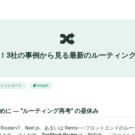
🔀
er徹底活用！3社の事例から見る最新のルーテ
ベントレポート
Insight
めに ― “ルーティング再考” の昼休み
ct Router v7、Next.js、あるいは Remix——フロント