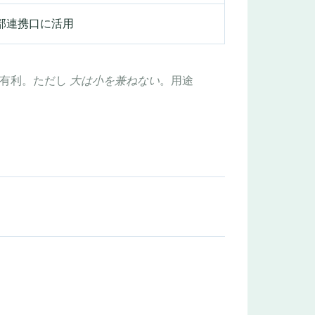
 を外部連携口に活用
が有利。ただし
大は小を兼ねない
。用途