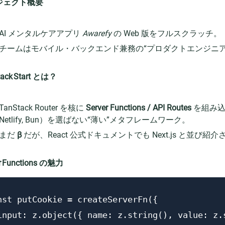
ジェクト概要
AI メンタルケアアプリ
Awarefy
の Web 版をフルスクラッチ。
チームはモバイル・バックエンド兼務の“プロダクトエンジニ
tack Start とは？
TanStack Router を核に
Server Functions / API Routes
を組み込み
Netlify, Bun）を選ばない“薄い”メタフレームワーク。
まだ
β
だが、React 公式ドキュメントでも Next.js と並
r Functions の魅力
nst putCookie = createServerFn({

input: z.object({ name: z.string(), value: z.s