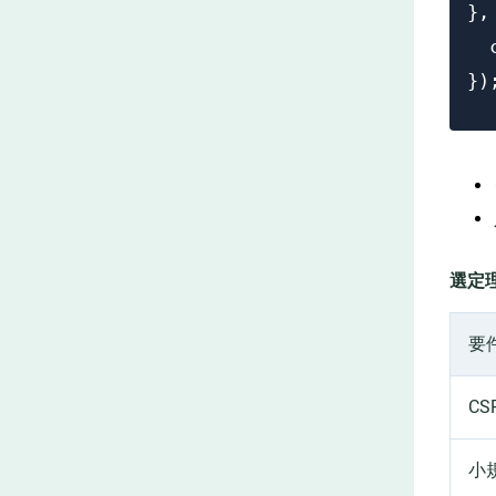
},
  
})
選定
要
C
小