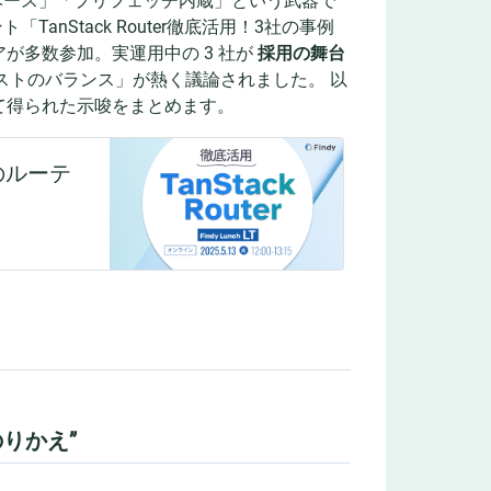
ベース」「プリフェッチ内蔵」という武器で
「TanStack Router徹底活用！3社の事例
が多数参加。実運用中の 3 社が
採用の舞台
ストのバランス」が熱く議論されました。 以
て得られた示唆をまとめます。
“のりかえ”