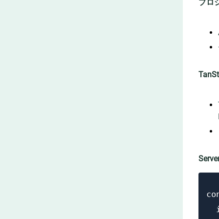
プロ
TanS
Serve
co
  