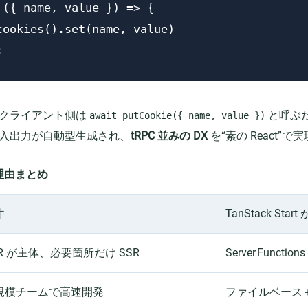
 ({ name, value }) => {

cookies().set(name, value)

;
クライアント側は
と呼ぶ
await putCookie({ name, value })
入出力が自動型生成され、
tRPC 並みの DX
を“素の React”で
理由まとめ
件
TanStack Sta
SR が主体、必要箇所だけ SSR
Server Funct
規模チームで高速開発
ファイルベース