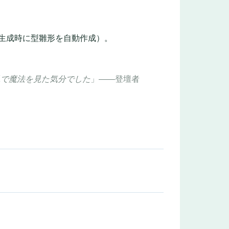
イル生成時に型雛形を自動作成）。
見で魔法を見た気分でした
」――登壇者