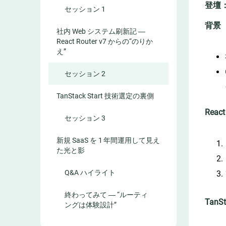
登壇
セッション 1
背景
社内 Web システム刷新記 ―
React Router v7 からの“のりか
え”
セッション 2
TanStack Start 技術選定の裏側
Reac
セッション 3
新規 SaaS を 1 年間運用して見え
た光と影
Q&A ハイライト
終わってみて ― “ルーティ
TanS
ングは体験設計”