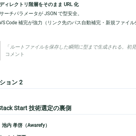
ディレクトリ階層をそのまま URL 化
サーチパラメータが JSON で型安全。
VS Code 補完が強力（リンク先のパス自動補完・新規ファ
「
ルートファイルを保存した瞬間に型まで生成される。初
コメント
ション 2
Stack Start 技術選定の裏側
池内 孝啓（Awarefy）