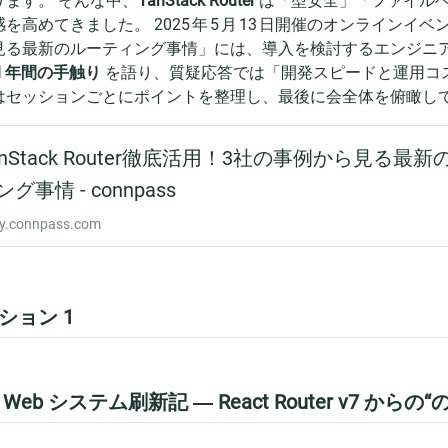
ります。 そんな中、
TanStack Router
は「型安全」「ファイル
を高めてきました。 2025 年 5 月 13 日開催のオンラインイベント
見る最新のルーティング事情」には、導入を検討するエンジニア
1 年間の手触り
を語り、質疑応答では「開発スピードと運用コ
はセッションごとにポイントを整理し、最後に会全体を俯瞰し
ション 1
Web システム刷新記 ― React Router v7 からの