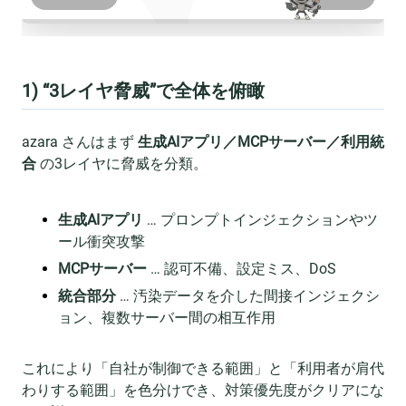
1) “3レイヤ脅威”で全体を俯瞰
azara さんはまず
生成AIアプリ／MCPサーバー／利用統
合
の3レイヤに脅威を分類。
生成AIアプリ
… プロンプトインジェクションやツ
ール衝突攻撃
MCPサーバー
… 認可不備、設定ミス、DoS
統合部分
… 汚染データを介した間接インジェクシ
ョン、複数サーバー間の相互作用
これにより「自社が制御できる範囲」と「利用者が肩代
わりする範囲」を色分けでき、対策優先度がクリアにな