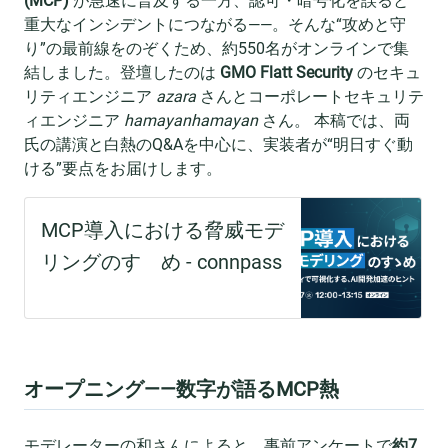
(MCP)
が急速に普及する一方、認可・暗号化を誤ると
重大なインシデントにつながる——。そんな“攻めと守
り”の最前線をのぞくため、約550名がオンラインで集
結しました。登壇したのは
GMO Flatt Security
のセキュ
リティエンジニア
azara
さんとコーポレートセキュリテ
ィエンジニア
hamayanhamayan
さん。 本稿では、両
氏の講演と白熱のQ&Aを中心に、実装者が“明日すぐ動
ける”要点をお届けします。
オープニング——数字が語るMCP熱
モデレーターの和さんによると、事前アンケートで
約7