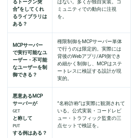
るトークン突
はない。多くが独自実装。コ
合”をしてくれ
ミュニティでの動向に注視
るライブラリは
を。
ある？
権限制御をMCPサーバー単体
MCPサーバー
で行うのは限定的。実際には
で実行可能なユ
背後のWebアプリ/API側でき
ーザー・不可能
め細かく制御し、MCPはステ
なユーザーを制
ートレスに検証する設計が現
御できる？
実的。
悪意あるMCP
サーバーが
“名称詐称”は実際に観測されて
いる。公式実装・コードレビ
GET
と称して
ュー・トラフィック監査の三
点セットで検証を。
PUT
する例はある？