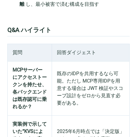
離
し、最小被害で済む構成を目指す
Q&A ハイライト
質問
回答ダイジェスト
MCPサーバー
既存のIDPを共用するなら可
にアクセストー
能。ただし MCP専用IDPを用
クンを持たせ、
意する場合は JWT 検証やスコ
各バックエンド
ープ設計をゼロから見直す必
は既存認可に乗
要がある。
れるか？
実装例で示して
いた“KVSによ
2025年6月時点では「決定版」