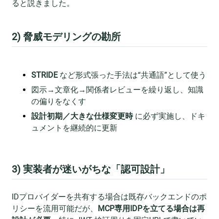
ると説きました。
2) 脅威モデリングの勘所
STRIDE
など形式張った手法は“共通語”として使う
図示→文章化→関係者レビューを繰り返し、知識
の偏りをなくす
設計初期／大きな仕様変更時
に必ず実施し、ドキ
ュメントを継続的に更新
3) 実装者が迷いがちな「認可設計」
IDプロバイダーを共有する場合は既存バックエンドのポ
リシーを流用可能だが、
MCP専用IDPを立てる場合は再