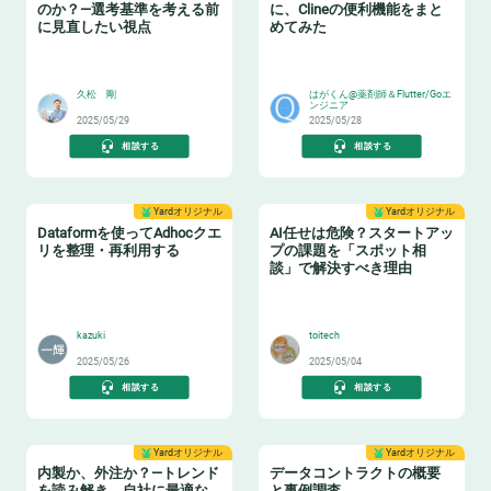
のか？—選考基準を考える前
に、Clineの便利機能をまと
に見直したい視点
めてみた
😸
🎉
久松 剛
はがくん@薬剤師＆Flutter/Goエ
ンジニア
2025/05/29
2025/05/28
相談する
相談する
Yardオリジナル
Yardオリジナル
Dataformを使ってAdhocクエ
AI任せは危険？スタートアッ
リを整理・再利用する
プの課題を「スポット相
談」で解決すべき理由
♻️
👩‍🏫
kazuki
toitech
2025/05/26
2025/05/04
相談する
相談する
Yardオリジナル
Yardオリジナル
内製か、外注か？—トレンド
データコントラクトの概要
を読み解き、自社に最適な
と事例調査