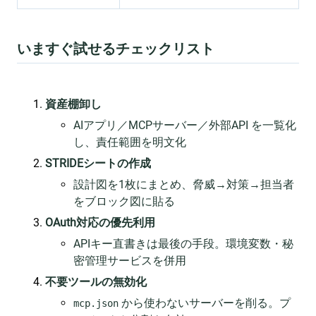
いますぐ試せるチェックリスト
資産棚卸し
AIアプリ／MCPサーバー／外部API を一覧化
し、責任範囲を明文化
STRIDEシートの作成
設計図を1枚にまとめ、脅威→対策→担当者
をブロック図に貼る
OAuth対応の優先利用
APIキー直書きは最後の手段。環境変数・秘
密管理サービスを併用
不要ツールの無効化
から使わないサーバーを削る。プ
mcp.json