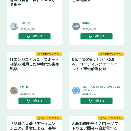
選択を
🏫
📝
久松 剛
kazuki
2025/04/30
2025/04/22
相談する
相談する
Yardオリジナル
Yardオリジナル
ITエンジニア必見！スポット
Devin進化論：1.5から2.0
相談を活用したAI時代の生存
へ、コーディングエージェ
戦略
ントの革命的進化🚀
🏋️
🧙‍♂️
toitech
はがくん@薬剤師＆Flutter/Goエ
ンジニア
2025/04/18
2025/04/07
相談する
相談する
Yardオリジナル
Yardオリジナル
「話題の近著『データエン
AI駆動開発完全入門 〜ソフ
ジニア』著者による、書籍
トウェア開発を自動化する