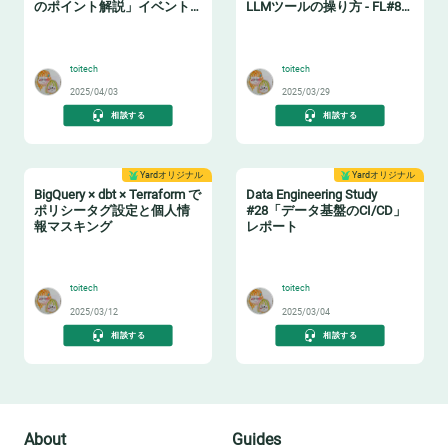
のポイント解説」イベント
LLMツールの操り方 - FL#87
レポート
イベントレポート
📗
🤖
toitech
toitech
2025/04/03
2025/03/29
相談する
相談する
Yardオリジナル
Yardオリジナル
BigQuery × dbt × Terraform で
Data Engineering Study
ポリシータグ設定と個人情
#28「データ基盤のCI/CD」
報マスキング
レポート
🔖
🔧
toitech
toitech
2025/03/12
2025/03/04
相談する
相談する
About
Guides