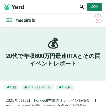
Yard
LOGIN
Yard 編集部
1
💰
20代で年収800万円最速RTAとその罠
イベントレポート
転職
イベントレポート
Insight
2025 年6月3日、Forkwell主催のオンライン勉強会「IT