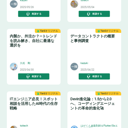
kazuki
toitech
2025/05/26
2025/05/04
相談する
相談する
Yardオリジナル
Yardオリジナル
内製か、外注か？—トレンド
データコントラクトの概要
を読み解き、自社に最適な
と事例調査
選択を
🏫
📝
久松 剛
kazuki
2025/04/30
2025/04/22
相談する
相談する
Yardオリジナル
Yardオリジナル
ITエンジニア必見！スポット
Devin進化論：1.5から2.0
相談を活用したAI時代の生存
へ、コーディングエージェ
戦略
ントの革命的進化🚀
🏋️
🧙‍♂️
toitech
はがくん@薬剤師＆Flutter/Goエ