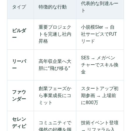
代表的な到達ルー
タイプ
特徴的な行動
ト
重要プロジェク
小規模SIer → 自
ビルダ
トを完遂し社内
社サービスでPJT
ー
昇格
リード
SES → メガベン
リーパ
高年収企業へ大
チャーでスキル換
ー
胆に“飛び移る”
金
創業フェーズか
スタートアップ初
ファウ
ら事業成長にコ
期参画 → 上場前
ンダー
ミット
に800万
セレン
コミュニティで
技術イベント登壇
ディピ
偶然の好機を掴
→ リファラル入