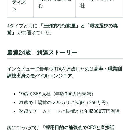
ティス
む
社
ト
4タイプともに
「圧倒的な行動量」と「環境選びの嗅
覚」
が共通項でした。
最速24歳、到達ストーリー
インタビューで最年少RTAを達成したのは
高卒・職業訓
練校出身のモバイルエンジニア
。
19歳でSES入社（年収300万円未満）
21歳で上場前のメルカリに転職（360万円）
24歳でチームリードに抜擢され年収800万円到達
鍵になったのは
「採用目的の勉強会でCEOと直接話