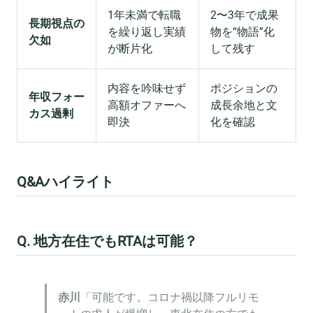
1年未満で転職
2〜3年で成果
長期視点の
を繰り返し実績
物を“物語”化
欠如
が断片化
して残す
内容を吟味せず
ポジションの
年収フォー
高額オファーへ
成長余地と文
カス過剰
即決
化を確認
Q&Aハイライト
Q. 地方在住でもRTAは可能？
赤川
「可能です。コロナ禍以降フルリモ