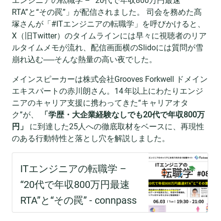
エンジニアの転職学 – “20代で年収800万円最速
RTA”と“その罠”」が配信されました。 司会を務めた髙
塚さんが「#ITエンジニアの転職学」を呼びかけると、
X（旧Twitter）のタイムラインには早々に視聴者のリア
ルタイムメモが流れ、配信画面横のSlidoには質問が雪
崩れ込む──そんな熱量の高い夜でした。
メインスピーカーは株式会社Grooves Forkwell ドメイン
エキスパートの赤川朗さん。14 年以上にわたりエンジ
ニアのキャリア支援に携わってきた“キャリアオタ
ク”が、
「学歴・大企業経験なしでも20代で年収800万
円」
に到達した25人への徹底取材をベースに、再現性
のある行動特性と落とし穴を解説しました。