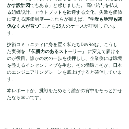
かす設計図
でもある」と感じました。 高い給与を払え
る組織設計、アウトプットを歓迎する文化、失敗を価値
に変える評価制度──これらが揃えば、
“学歴も地理も関
係なく人が育つ”
ことを25人のケースが証明していま
す。
技術コミュニティに身を置く私たちDevRelは、こうし
た実例を
「伝播力のあるストーリー」
に変えて届ける
のが役目。誰かの次の一歩を後押しし、企業側には環境
を整えるインセンティブを生む。その循環こそが、日本
のエンジニアリングシーンを底上げすると確信していま
す。
本レポートが、挑戦をためらう誰かの背中をそっと押せ
たなら幸いです。