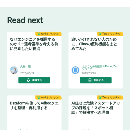
Read next
Yardオリジナル
Yardオリジナル
なぜエンジニアを採用する
追いかけきれない人のため
のか？—選考基準を考える前
に、Clineの便利機能をまと
に見直したい視点
めてみた
😸
🎉
久松 剛
はがくん@薬剤師＆Flutter/Goエ
ンジニア
2025/05/29
2025/05/28
相談する
相談する
Yardオリジナル
Yardオリジナル
Dataformを使ってAdhocクエ
AI任せは危険？スタートアッ
リを整理・再利用する
プの課題を「スポット相
談」で解決すべき理由
♻️
👩‍🏫