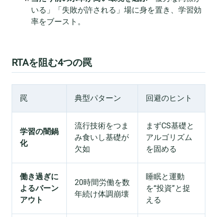
いる」「失敗が許される」場に身を置き、学習効
率をブースト。
RTAを阻む4つの罠
罠
典型パターン
回避のヒント
流行技術をつま
まずCS基礎と
学習の闇鍋
み食いし基礎が
アルゴリズム
化
欠如
を固める
働き過ぎに
睡眠と運動
20時間労働を数
よるバーン
を“投資”と捉
年続け体調崩壊
アウト
える