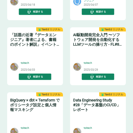
ンジニア
2025/04/18
2025/04/07
相談する
相談する
Yardオリジナル
Yardオリジナル
「話題の近著『データエン
AI駆動開発完全入門 〜ソフ
ジニア』著者による、書籍
トウェア開発を自動化する
のポイント解説」イベント
LLMツールの操り方 - FL#87
レポート
イベントレポート
📗
🤖
toitech
toitech
2025/04/03
2025/03/29
相談する
相談する
Yardオリジナル
Yardオリジナル
BigQuery × dbt × Terraform で
Data Engineering Study
ポリシータグ設定と個人情
#28「データ基盤のCI/CD」
報マスキング
レポート
🔖
🔧
toitech
toitech