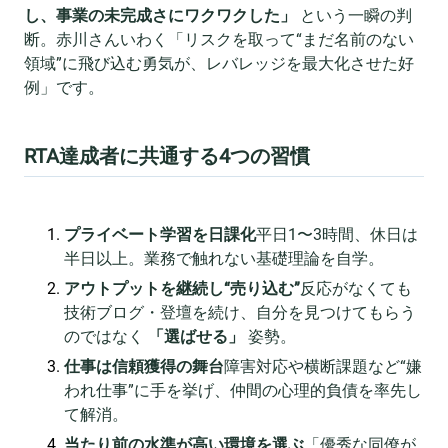
し、事業の未完成さにワクワクした」
という一瞬の判
断。赤川さんいわく「リスクを取って“まだ名前のない
領域”に飛び込む勇気が、レバレッジを最大化させた好
例」です。
RTA達成者に共通する4つの習慣
プライベート学習を日課化
平日1〜3時間、休日は
半日以上。業務で触れない基礎理論を自学。
アウトプットを継続し“売り込む”
反応がなくても
技術ブログ・登壇を続け、自分を見つけてもらう
のではなく
「選ばせる」
姿勢。
仕事は信頼獲得の舞台
障害対応や横断課題など“嫌
われ仕事”に手を挙げ、仲間の心理的負債を率先し
て解消。
当たり前の水準が高い環境を選ぶ
「優秀な同僚が