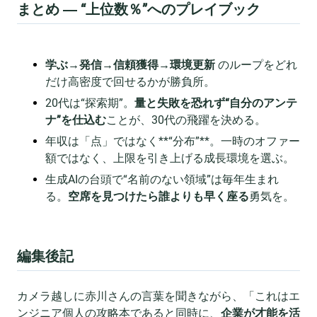
まとめ ― “上位数％”へのプレイブック
学ぶ→発信→信頼獲得→環境更新
のループをどれ
だけ高密度で回せるかが勝負所。
20代は“探索期”。
量と失敗を恐れず“自分のアンテ
ナ”を仕込む
ことが、30代の飛躍を決める。
年収は「点」ではなく**“分布”**。一時のオファー
額ではなく、上限を引き上げる成長環境を選ぶ。
生成AIの台頭で“名前のない領域”は毎年生まれ
る。
空席を見つけたら誰よりも早く座る
勇気を。
編集後記
カメラ越しに赤川さんの言葉を聞きながら、「これはエ
ンジニア個人の攻略本であると同時に、
企業が才能を活