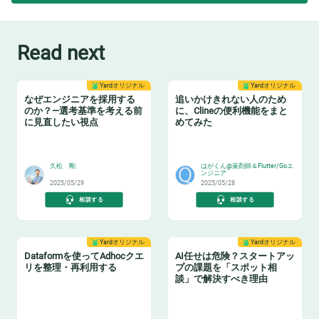
Read next
Yardオリジナル
Yardオリジナル
なぜエンジニアを採用する
追いかけきれない人のため
のか？—選考基準を考える前
に、Clineの便利機能をまと
に見直したい視点
めてみた
😸
🎉
久松 剛
はがくん@薬剤師＆Flutter/Goエ
ンジニア
2025/05/29
2025/05/28
相談する
相談する
Yardオリジナル
Yardオリジナル
Dataformを使ってAdhocクエ
AI任せは危険？スタートアッ
リを整理・再利用する
プの課題を「スポット相
談」で解決すべき理由
♻️
👩‍🏫