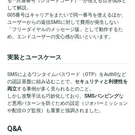
る**共通番号（ショートコード）**が使える点を強みと
して解説。
005番号はキャリアをまたいで同一番号を使えるほか、
ユーザーからの返信SMSに対して費用が発生しない
「フリーダイヤルのメッセージ版」として動作するた
め、エンドユーザーの安心感が高いといいます。
実装とユースケース
SMSによるワンタイムパスワード（OTP）をAuth0など
の認証基盤に組み込むことで、
セキュリティと利便性を
両立
する事例が多く見られるとのこと。
しかし攻撃手法も巧妙化しており、
SMSパンピング
な
ど悪用パターンを防ぐための設定（ジオパーミッション
や配信ログ監視）も重要と強調されました。
Q&A