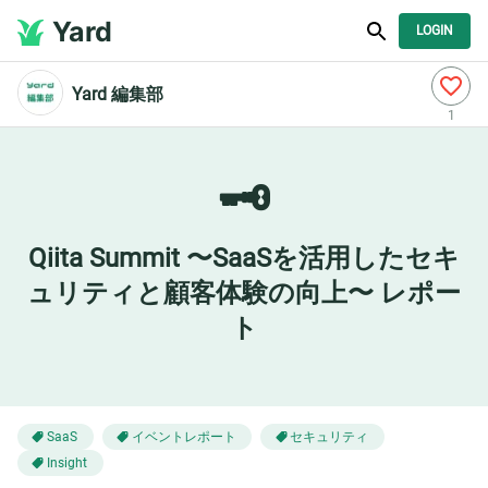
Yard
LOGIN
Yard 編集部
1
🗝️
Qiita Summit 〜SaaSを活用したセキ
ュリティと顧客体験の向上〜 レポー
ト
イベントレポート
セキュリティ
SaaS
Insight