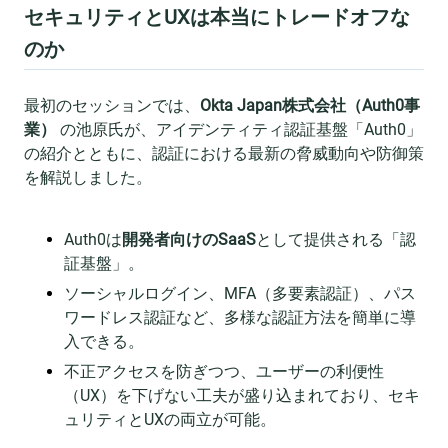
セキュリティとUXは本当にトレードオフな
のか
最初のセッションでは、
Okta Japan株式会社（Auth0事
業）
の池原氏が、アイデンティティ認証基盤「Auth0」
の紹介とともに、認証における最新の脅威動向や防御策
を解説しました。
Auth0は
開発者向けのSaaS
として提供される「認
証基盤」。
ソーシャルログイン、MFA（多要素認証）、パス
ワードレス認証など、多様な認証方法を簡単に導
入できる。
不正アクセスを防ぎつつ、ユーザーの利便性
（UX）を下げない工夫が盛り込まれており、セキ
ュリティとUXの両立が可能。