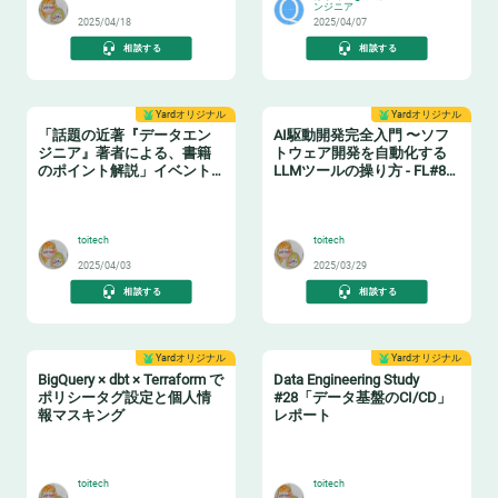
ンジニア
2025/04/18
2025/04/07
相談する
相談する
Yardオリジナル
Yardオリジナル
「話題の近著『データエン
AI駆動開発完全入門 〜ソフ
ジニア』著者による、書籍
トウェア開発を自動化する
のポイント解説」イベント
LLMツールの操り方 - FL#87
レポート
イベントレポート
📗
🤖
toitech
toitech
2025/04/03
2025/03/29
相談する
相談する
Yardオリジナル
Yardオリジナル
BigQuery × dbt × Terraform で
Data Engineering Study
ポリシータグ設定と個人情
#28「データ基盤のCI/CD」
報マスキング
レポート
🔖
🔧
toitech
toitech