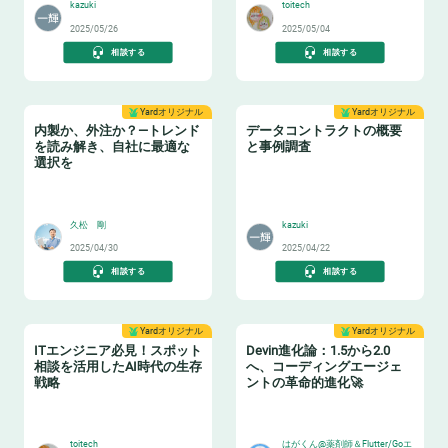
kazuki
toitech
2025/05/26
2025/05/04
相談する
相談する
Yardオリジナル
Yardオリジナル
内製か、外注か？—トレンド
データコントラクトの概要
を読み解き、自社に最適な
と事例調査
選択を
🏫
📝
久松 剛
kazuki
2025/04/30
2025/04/22
相談する
相談する
Yardオリジナル
Yardオリジナル
ITエンジニア必見！スポット
Devin進化論：1.5から2.0
相談を活用したAI時代の生存
へ、コーディングエージェ
戦略
ントの革命的進化🚀
🏋️
🧙‍♂️
toitech
はがくん@薬剤師＆Flutter/Goエ