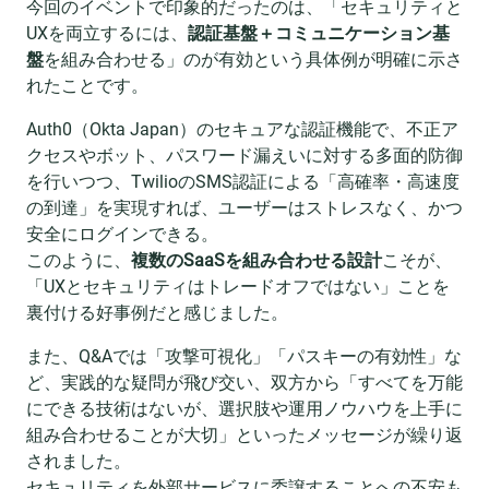
今回のイベントで印象的だったのは、「セキュリティと
UXを両立するには、
認証基盤＋コミュニケーション基
盤
を組み合わせる」のが有効という具体例が明確に示さ
れたことです。
Auth0（Okta Japan）のセキュアな認証機能で、不正ア
クセスやボット、パスワード漏えいに対する多面的防御
を行いつつ、TwilioのSMS認証による「高確率・高速度
の到達」を実現すれば、ユーザーはストレスなく、かつ
安全にログインできる。
このように、
複数のSaaSを組み合わせる設計
こそが、
「UXとセキュリティはトレードオフではない」ことを
裏付ける好事例だと感じました。
また、Q&Aでは「攻撃可視化」「パスキーの有効性」な
ど、実践的な疑問が飛び交い、双方から「すべてを万能
にできる技術はないが、選択肢や運用ノウハウを上手に
組み合わせることが大切」といったメッセージが繰り返
されました。
セキュリティを外部サービスに委譲することへの不安も