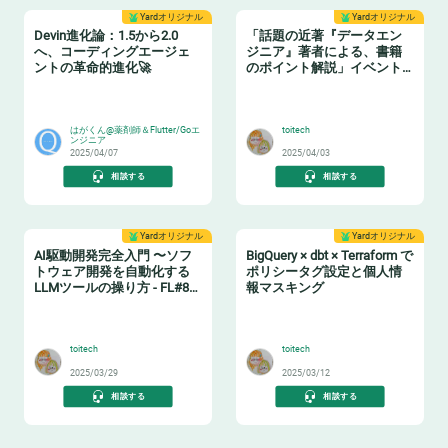
Yardオリジナル
Yardオリジナル
Devin進化論：1.5から2.0
「話題の近著『データエン
へ、コーディングエージェ
ジニア』著者による、書籍
ントの革命的進化🚀
のポイント解説」イベント
レポート
🧙‍♂️
📗
はがくん@薬剤師＆Flutter/Goエ
toitech
ンジニア
2025/04/07
2025/04/03
相談する
相談する
Yardオリジナル
Yardオリジナル
AI駆動開発完全入門 〜ソフ
BigQuery × dbt × Terraform で
トウェア開発を自動化する
ポリシータグ設定と個人情
LLMツールの操り方 - FL#87
報マスキング
イベントレポート
🤖
🔖
toitech
toitech
2025/03/29
2025/03/12
相談する
相談する