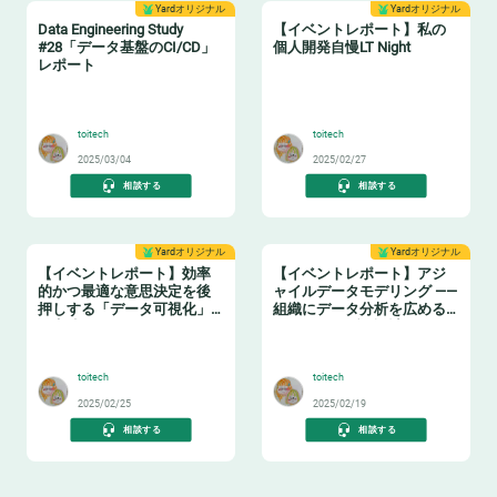
Yardオリジナル
Yardオリジナル
Data Engineering Study
【イベントレポート】私の
#28「データ基盤のCI/CD」
個人開発自慢LT Night
レポート
🔧
🤓
toitech
toitech
2025/03/04
2025/02/27
相談する
相談する
Yardオリジナル
Yardオリジナル
【イベントレポート】効率
【イベントレポート】アジ
的かつ最適な意思決定を後
ャイルデータモデリング ——
押しする「データ可視化」
組織にデータ分析を広める
の実践ノウハウ データマネ
ためのテーブル設計ガイド
🤓
❄️
ジメントの勘所【日本経済
新聞社×アソビュー】
toitech
toitech
2025/02/25
2025/02/19
相談する
相談する