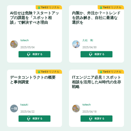
Yardオリジナル
Yardオリジナル
AI任せは危険？スタートアッ
内製か、外注か？—トレンド
プの課題を「スポット相
を読み解き、自社に最適な
談」で解決すべき理由
選択を
👩‍🏫
🏫
toitech
久松 剛
2025/05/04
2025/04/30
相談する
相談する
Yardオリジナル
Yardオリジナル
データコントラクトの概要
ITエンジニア必見！スポット
と事例調査
相談を活用したAI時代の生存
戦略
📝
🏋️
kazuki
toitech
2025/04/22
2025/04/18
相談する
相談する