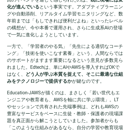
化が進んでいる
という事実です。アダプティブラーニン
グや自動添削、リアルタイム学習モニタリングなど、数
年前までは「もしできれば便利だよね」といったレベル
の構想が、今や本番で運用され、さらに生成系AIの登場
で一気に進化しようとしています。
一方で、「学習者のやる気」「先生による適切なコーチ
ング」「技術を使いこなす素養」という、人間ならでは
のサポートがますます重要になるという意見が多数見ら
れました。Edtechは、単にAIやAWSを導入すればOKで
はなく、
どう人が学ぶ本質を捉えて、そこに最適な仕組
みをテクノロジーで提供するか
が鍵なのです。
Education-JAWSが描くのは、まさしく「若い世代もエ
ンジニアや教育者も、AWSを軸に共に学ぶ環境」。LT
やセッションで共有された先端事例は、どれもAWSの
豊富なサービスをベースに生徒・教師・保護者の現場課
題を真正面から解こうとしていました。参加者からも
「このような仕組みがあるなら、自分の学習や教育現場