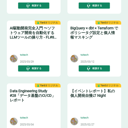
相談する
相談する
Yardオリジナル
Yardオリジナル
AI駆動開発完全入門 〜ソフ
BigQuery × dbt × Terraform で
トウェア開発を自動化する
ポリシータグ設定と個人情
LLMツールの操り方 - FL#87
報マスキング
イベントレポート
🤖
🔖
toitech
toitech
2025/03/29
2025/03/12
相談する
相談する
Yardオリジナル
Yardオリジナル
Data Engineering Study
【イベントレポート】私の
#28「データ基盤のCI/CD」
個人開発自慢LT Night
レポート
🔧
🤓
toitech
toitech
2025/03/04
2025/02/27