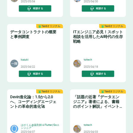
2025/05/04
2025/04/30
相談する
相談する
Yardオリジナル
Yardオリジナル
データコントラクトの概要
ITエンジニア必見！スポット
と事例調査
相談を活用したAI時代の生存
戦略
📝
🏋️
kazuki
toitech
2025/04/22
2025/04/18
相談する
相談する
Yardオリジナル
Yardオリジナル
Devin進化論：1.5から2.0
「話題の近著『データエン
へ、コーディングエージェ
ジニア』著者による、書籍
ントの革命的進化🚀
のポイント解説」イベント
レポート
🧙‍♂️
📗
はがくん@薬剤師＆Flutter/Goエ
toitech
ンジニア
2025/04/07
2025/04/03