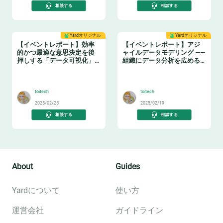
相談する
相談する
Yardオリジナル
Yardオリジナル
【イベントレポート】効率
【イベントレポート】アジ
的かつ最適な意思決定を後
ャイルデータモデリング ——
押しする「データ可視化」
組織にデータ分析を広める
の実践ノウハウ データマネ
ためのテーブル設計ガイド
🤓
❄️
ジメントの勘所【日本経済
新聞社×アソビュー】
toitech
toitech
2025/02/25
2025/02/19
相談する
相談する
About
Guides
Yardについて
使い方
運営会社
ガイドライン