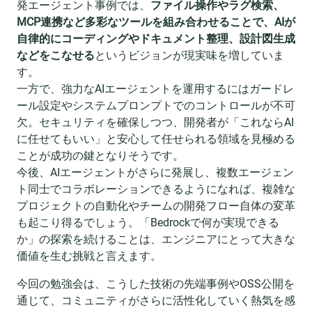
発エージェント事例では、
ファイル操作やラグ検索、
MCP連携など多彩なツールを組み合わせることで、AIが
自律的にコーディングやドキュメント整理、設計図生成
などをこなせる
というビジョンが現実味を増していま
す。
一方で、強力なAIエージェントを運用するにはガードレ
ール設定やシステムプロンプトでのコントロールが不可
欠。セキュリティを確保しつつ、開発者が「これならAI
に任せてもいい」と安心して任せられる領域を見極める
ことが成功の鍵となりそうです。
今後、AIエージェントがさらに発展し、複数エージェン
ト同士でコラボレーションできるようになれば、複雑な
プロジェクトの自動化やチームの開発フロー自体の変革
も起こり得るでしょう。「Bedrockで何が実現できる
か」の探索を続けることは、エンジニアにとって大きな
価値を生む挑戦と言えます。
今回の勉強会は、こうした技術の先端事例やOSS公開を
通じて、コミュニティがさらに活性化していく熱気を感