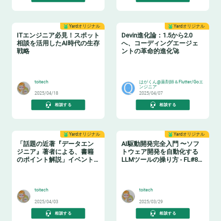
Yardオリジナル
Yardオリジナル
ITエンジニア必見！スポット
Devin進化論：1.5から2.0
相談を活用したAI時代の生存
へ、コーディングエージェ
戦略
ントの革命的進化🚀
🏋️
🧙‍♂️
toitech
はがくん@薬剤師＆Flutter/Goエ
ンジニア
2025/04/18
2025/04/07
相談する
相談する
Yardオリジナル
Yardオリジナル
「話題の近著『データエン
AI駆動開発完全入門 〜ソフ
ジニア』著者による、書籍
トウェア開発を自動化する
のポイント解説」イベント
LLMツールの操り方 - FL#87
レポート
イベントレポート
📗
🤖
toitech
toitech
2025/04/03
2025/03/29
相談する
相談する