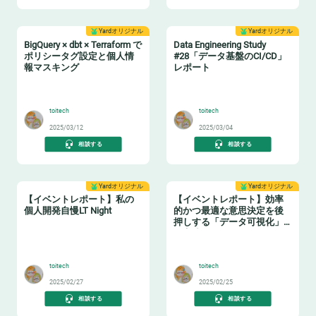
Yardオリジナル
Yardオリジナル
BigQuery × dbt × Terraform で
Data Engineering Study
ポリシータグ設定と個人情
#28「データ基盤のCI/CD」
報マスキング
レポート
🔖
🔧
toitech
toitech
2025/03/12
2025/03/04
相談する
相談する
Yardオリジナル
Yardオリジナル
【イベントレポート】私の
【イベントレポート】効率
個人開発自慢LT Night
的かつ最適な意思決定を後
押しする「データ可視化」
の実践ノウハウ データマネ
🤓
🤓
ジメントの勘所【日本経済
新聞社×アソビュー】
toitech
toitech
2025/02/27
2025/02/25
相談する
相談する