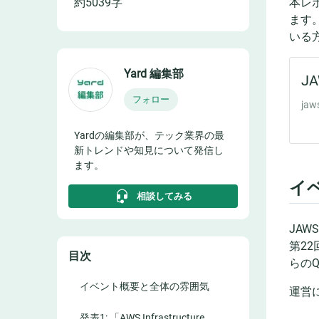
約
5039
字
本レ
ます
いる
Yard 編集部
フォロー
Yardの編集部が、テック業界の最
新トレンドや知見について発信し
ます。
イ
相談してみる
JA
第2
目次
らの
イベント概要と全体の雰囲気
運営
発表1: 「AWS Infrastructure