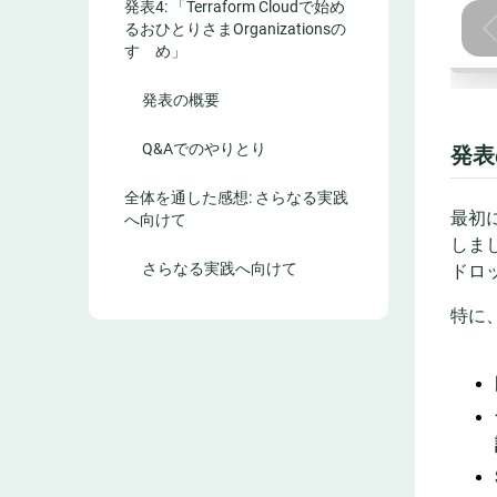
発表4: 「Terraform Cloudで始め
るおひとりさまOrganizationsの
すゝめ」
発表の概要
Q&Aでのやりとり
発表
全体を通した感想: さらなる実践
最初
へ向けて
しま
さらなる実践へ向けて
ドロ
特に