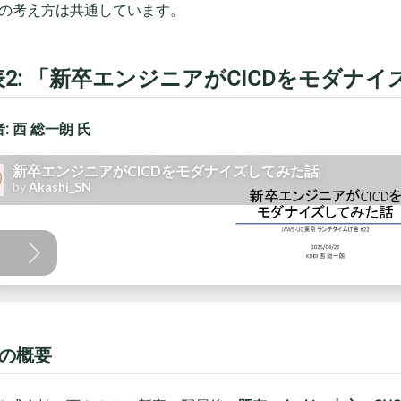
の考え方は共通しています。
表2: 「新卒エンジニアがCICDをモダナ
: 西 総一朗 氏
の概要