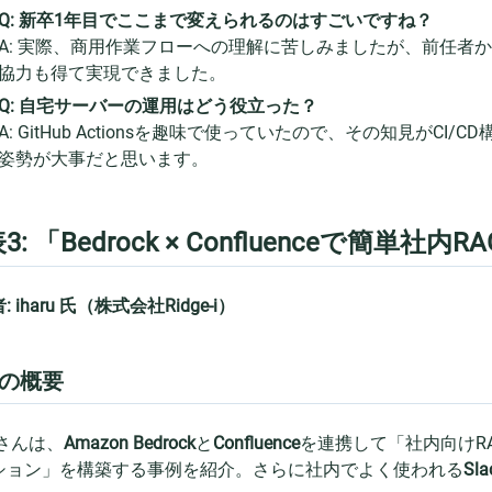
Q: 新卒1年目でここまで変えられるのはすごいですね？
A: 実際、商用作業フローへの理解に苦しみましたが、前任者
協力も得て実現できました。
Q: 自宅サーバーの運用はどう役立った？
A: GitHub Actionsを趣味で使っていたので、その知見がC
姿勢が大事だと思います。
3: 「Bedrock × Confluenceで簡単社内R
 iharu 氏（株式会社Ridge-i）
の概要
ruさんは、
Amazon Bedrock
と
Confluence
を連携して「社内向けRAG（Ret
ション」を構築する事例を紹介。さらに社内でよく使われる
Sla