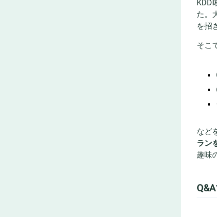
KD
た。大
を招
そこ
など
ラン
趣味
Q&