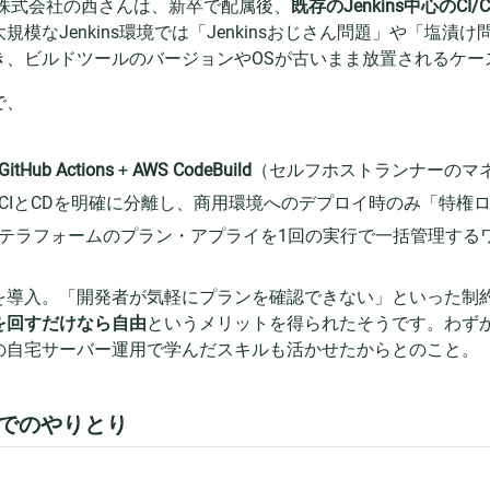
DI株式会社の西さんは、新卒で配属後、
既存のJenkins中心のC
規模なJenkins環境では「Jenkinsおじさん問題」や「塩
き、ビルドツールのバージョンやOSが古いまま放置されるケー
で、
GitHub Actions
+
AWS CodeBuild
（セルフホストランナーのマ
CIとCDを明確に分離し、商用環境へのデプロイ時のみ「特権
テラフォームのプラン・アプライを1回の実行で一括管理する
を導入。「開発者が気軽にプランを確認できない」といった制
を回すだけなら自由
というメリットを得られたそうです。わず
の自宅サーバー運用で学んだスキルも活かせたからとのこと。
Aでのやりとり