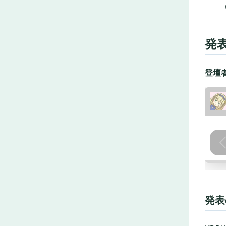
発
登壇者
発表