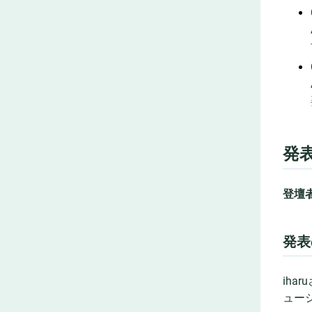
発表
登壇者:
発表
iha
ュー