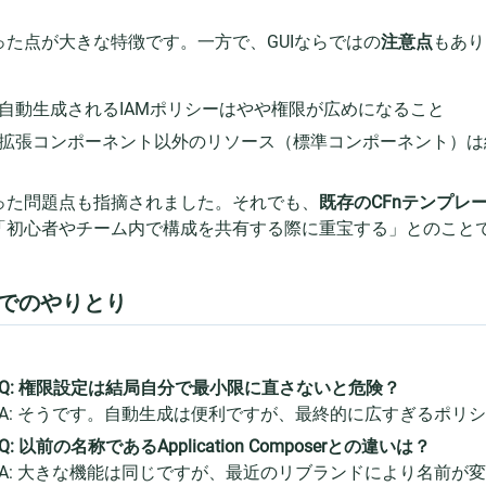
った点が大きな特徴です。一方で、GUIならではの
注意点
もあり
自動生成されるIAMポリシーはやや権限が広めになること
拡張コンポーネント以外のリソース（標準コンポーネント）は
った問題点も指摘されました。それでも、
既存のCFnテンプレ
「初心者やチーム内で構成を共有する際に重宝する」とのこと
Aでのやりとり
Q: 権限設定は結局自分で最小限に直さないと危険？
A: そうです。自動生成は便利ですが、最終的に広すぎるポリ
Q: 以前の名称であるApplication Composerとの違いは？
A: 大きな機能は同じですが、最近のリブランドにより名前が