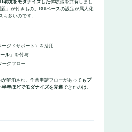
I/CD環境をモダナイズした
体験談を共有しまし
漬け問題」が付きもの。GUIベースの設定が属人化
スも多いのです。
ネージドサポート）を活用
ロール」を付与
ワークフロー
約が解消され、作業申請フローがあっても
プ
か
半年ほどでモダナイズを完遂
できたのは、