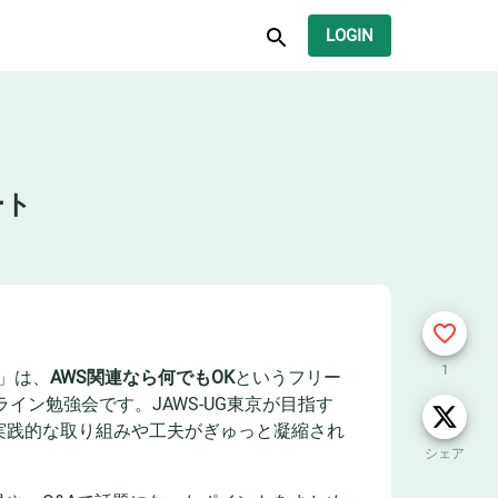
LOGIN
ート
1
2」は、
AWS関連なら何でもOK
というフリー
イン勉強会です。JAWS-UG東京が目指す
実践的な取り組みや工夫がぎゅっと凝縮され
シェア