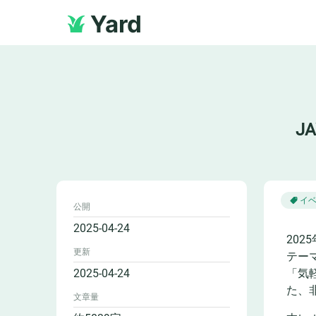
Yard
J
イ
公開
2025-04-24
202
更新
テー
2025-04-24
「気
た、
文章量