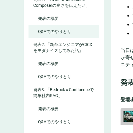
Composerの良さを伝えたい」
発表の概要
Q&Aでのやりとり
発表2: 「新卒エンジニアがCICD
当日は
をモダナイズしてみた話」
が寄
発表の概要
ニテ
Q&Aでのやりとり
発表
発表3: 「Bedrock × Confluenceで
簡単社内RAG」
登壇者:
発表の概要
Q&Aでのやりとり