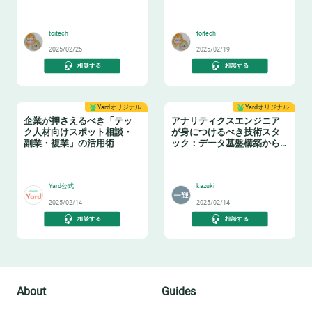
の実践ノウハウ データマネ
ためのテーブル設計ガイド
🤓
❄️
ジメントの勘所【日本経済
新聞社×アソビュー】
toitech
toitech
2025/02/25
2025/02/19
相談する
相談する
Yardオリジナル
Yardオリジナル
企業が押さえるべき「テッ
アナリティクスエンジニア
ク人材向けスポット相談・
が身につけるべき技術スタ
副業・複業」の活用術
ック：データ基盤構築からBI
活用まで
👩‍💻
📈
Yard公式
kazuki
2025/02/14
2025/02/14
相談する
相談する
About
Guides