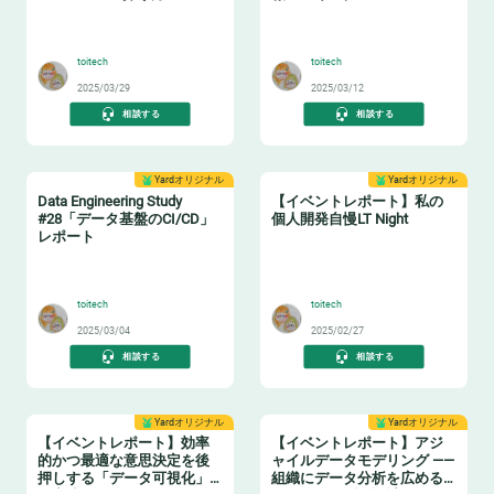
イベントレポート
🤖
🔖
toitech
toitech
2025/03/29
2025/03/12
相談する
相談する
Yardオリジナル
Yardオリジナル
Data Engineering Study
【イベントレポート】私の
#28「データ基盤のCI/CD」
個人開発自慢LT Night
レポート
🔧
🤓
toitech
toitech
2025/03/04
2025/02/27
相談する
相談する
Yardオリジナル
Yardオリジナル
【イベントレポート】効率
【イベントレポート】アジ
的かつ最適な意思決定を後
ャイルデータモデリング ——
押しする「データ可視化」
組織にデータ分析を広める