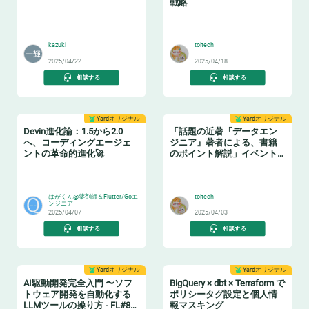
戦略
📝
🏋️
kazuki
toitech
2025/04/22
2025/04/18
相談する
相談する
Yardオリジナル
Yardオリジナル
Devin進化論：1.5から2.0
「話題の近著『データエン
へ、コーディングエージェ
ジニア』著者による、書籍
ントの革命的進化🚀
のポイント解説」イベント
レポート
🧙‍♂️
📗
はがくん@薬剤師＆Flutter/Goエ
toitech
ンジニア
2025/04/07
2025/04/03
相談する
相談する
Yardオリジナル
Yardオリジナル
AI駆動開発完全入門 〜ソフ
BigQuery × dbt × Terraform で
トウェア開発を自動化する
ポリシータグ設定と個人情
LLMツールの操り方 - FL#87
報マスキング