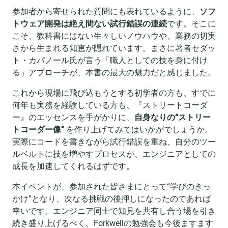
参加者から寄せられた質問にも表れているように、
ソフ
トウェア開発は絶え間ない試行錯誤の連続
です。そこに
こそ、教科書にはない生々しいノウハウや、業務の切実
さから生まれる知恵が隠れています。まさに著者セダッ
ト・カパノール氏が言う「職人としての技を身に付け
る」アプローチが、本書の最大の魅力だと感じました。
これから現場に飛び込もうとする初学者の方も、すでに
何年も実務を経験している方も、『ストリートコーダ
ー』のエッセンスを手がかりに、
自身なりの“ストリー
トコーダー像”
を作り上げてみてはいかがでしょうか。
実際にコードを書きながら試行錯誤を重ね、自分のツー
ルベルトに技を増やすプロセスが、エンジニアとしての
成長を加速してくれるはずです。
本イベントが、参加された皆さまにとって“学びのきっ
かけ”となり、次なる挑戦の後押しになったのであれば
幸いです。エンジニア同士で知見を共有し合う場を引き
続き盛り上げるべく、Forkwellの勉強会も今後ますます