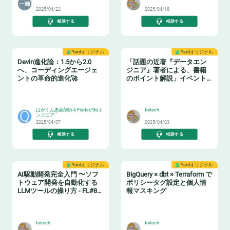
2025/04/22
2025/04/18
相談する
相談する
Yardオリジナル
Yardオリジナル
Devin進化論：1.5から2.0
「話題の近著『データエン
へ、コーディングエージェ
ジニア』著者による、書籍
ントの革命的進化🚀
のポイント解説」イベント
レポート
🧙‍♂️
📗
はがくん@薬剤師＆Flutter/Goエ
toitech
ンジニア
2025/04/07
2025/04/03
相談する
相談する
Yardオリジナル
Yardオリジナル
AI駆動開発完全入門 〜ソフ
BigQuery × dbt × Terraform で
トウェア開発を自動化する
ポリシータグ設定と個人情
LLMツールの操り方 - FL#87
報マスキング
イベントレポート
🤖
🔖
toitech
toitech