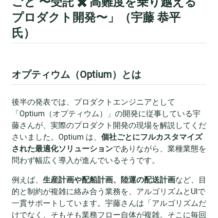
ごと 〜受託 ✖️ 高難度を乗り越える
プロダクト開発〜」（宇藤 恭平
氏）
オプティウム（Optium）とは
後半の発表では、プロダクトエンジニアとして
「Optium（オプティウム）」の開発に従事している宇
藤さんが、実際のプロダクト開発の現場を解説してくだ
さいました。Optium は、
個社ごとにフルカスタマイズ
された最適化ソリューション
でありながら、業種業態を
問わず幅広く導入が進んでいるそうです。
例えば、
生産計画や配船計画、陸運の配送計画
など、目
的と制約が複雑に絡み合う業務を、アルゴリズムとUIで
一貫サポートしています。宇藤さんは「アルゴリズムだ
けでなく、そもそも業務フロー自体が複雑。そこに毎回