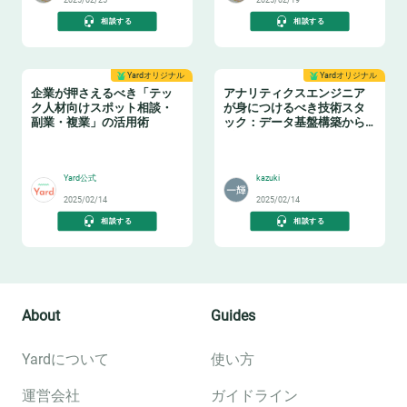
2025/02/25
2025/02/19
相談する
相談する
Yardオリジナル
Yardオリジナル
企業が押さえるべき「テッ
アナリティクスエンジニア
ク人材向けスポット相談・
が身につけるべき技術スタ
副業・複業」の活用術
ック：データ基盤構築からBI
活用まで
👩‍💻
📈
Yard公式
kazuki
2025/02/14
2025/02/14
相談する
相談する
About
Guides
Yardについて
使い方
運営会社
ガイドライン