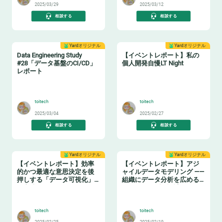
2025/03/29
2025/03/12
相談する
相談する
Yardオリジナル
Yardオリジナル
Data Engineering Study
【イベントレポート】私の
#28「データ基盤のCI/CD」
個人開発自慢LT Night
レポート
🔧
🤓
toitech
toitech
2025/03/04
2025/02/27
相談する
相談する
Yardオリジナル
Yardオリジナル
【イベントレポート】効率
【イベントレポート】アジ
的かつ最適な意思決定を後
ャイルデータモデリング ——
押しする「データ可視化」
組織にデータ分析を広める
の実践ノウハウ データマネ
ためのテーブル設計ガイド
🤓
❄️
ジメントの勘所【日本経済
新聞社×アソビュー】
toitech
toitech