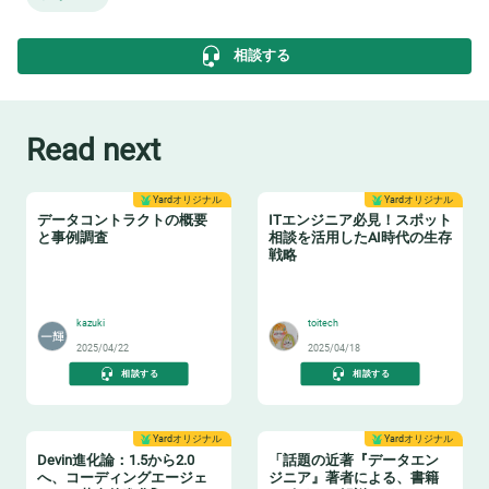
相談する
Read next
Yardオリジナル
Yardオリジナル
データコントラクトの概要
ITエンジニア必見！スポット
と事例調査
相談を活用したAI時代の生存
戦略
📝
🏋️
kazuki
toitech
2025/04/22
2025/04/18
相談する
相談する
Yardオリジナル
Yardオリジナル
Devin進化論：1.5から2.0
「話題の近著『データエン
へ、コーディングエージェ
ジニア』著者による、書籍