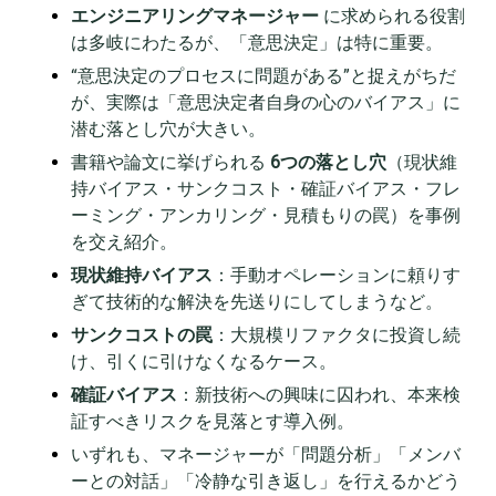
エンジニアリングマネージャー
に求められる役割
は多岐にわたるが、「意思決定」は特に重要。
“意思決定のプロセスに問題がある”と捉えがちだ
が、実際は「意思決定者自身の心のバイアス」に
潜む落とし穴が大きい。
書籍や論文に挙げられる
6つの落とし穴
（現状維
持バイアス・サンクコスト・確証バイアス・フレ
ーミング・アンカリング・見積もりの罠）を事例
を交え紹介。
現状維持バイアス
：手動オペレーションに頼りす
ぎて技術的な解決を先送りにしてしまうなど。
サンクコストの罠
：大規模リファクタに投資し続
け、引くに引けなくなるケース。
確証バイアス
：新技術への興味に囚われ、本来検
証すべきリスクを見落とす導入例。
いずれも、マネージャーが「問題分析」「メンバ
ーとの対話」「冷静な引き返し」を行えるかどう