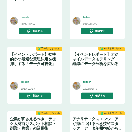
🔧
🤓
toitech
toitech
2025/03/04
2025/02/27
相談する
相談する
Yardオリジナル
Yardオリジナル
【イベントレポート】効率
【イベントレポート】アジ
的かつ最適な意思決定を後
ャイルデータモデリング ——
押しする「データ可視化」
組織にデータ分析を広める
の実践ノウハウ データマネ
ためのテーブル設計ガイド
🤓
❄️
ジメントの勘所【日本経済
新聞社×アソビュー】
toitech
toitech
2025/02/25
2025/02/19
相談する
相談する
Yardオリジナル
Yardオリジナル
企業が押さえるべき「テッ
アナリティクスエンジニア
ク人材向けスポット相談・
が身につけるべき技術スタ
副業・複業」の活用術
ック：データ基盤構築からBI