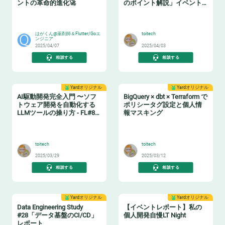
ントの革命的進化🚀
のポイント解説」イベント
レポート
🧙‍♂️
📗
はがくん@薬剤師＆Flutter/Goエ
toitech
ンジニア
2025/04/07
2025/04/03
相談する
相談する
Yardオリジナル
Yardオリジナル
AI駆動開発完全入門 〜ソフ
BigQuery × dbt × Terraform で
トウェア開発を自動化する
ポリシータグ設定と個人情
LLMツールの操り方 - FL#87
報マスキング
イベントレポート
🤖
🔖
toitech
toitech
2025/03/29
2025/03/12
相談する
相談する
Yardオリジナル
Yardオリジナル
Data Engineering Study
【イベントレポート】私の
#28「データ基盤のCI/CD」
個人開発自慢LT Night
レポート