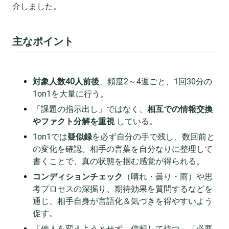
介しました。
主なポイント
対象人数40人前後
、頻度2～4週ごと、1回30分の
1on1を大量に行う。
「課題の指示出し」ではなく、
相互での情報交換
やファクト分解を重視
している。
1on1では
疑似録
を必ず自分の手で残し、数回前と
の変化を確認。相手の言葉を自分なりに整理して
書くことで、真の状態を掴む感覚が得られる。
コンディションチェック
（晴れ・曇り・雨）や思
考プロセスの深掘り、期待効果を質問するなどを
通じ、相手自身が言語化＆気づきを得やすいよう
促す。
「他人を変えようとせず、信頼して待つ」「必要