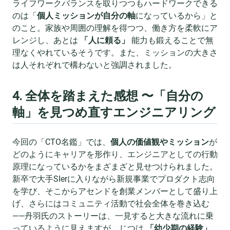
ライフワークバランスを取りつつもハードワークできる
のは「
個人ミッションが自分の軸
になっているから」と
のこと。家族や周囲の理解を得つつ、働き方を柔軟にア
レンジし、あとは
「人に頼る」
能力も鍛えることで無
理なくやれているそうです。また、ミッションの大きさ
は人それぞれで構わないと強調されました。
4. 全体を踏まえた感想 〜「自分の
軸」を見つめ直すエンジニアリング
今回の「CTO名鑑」では、
個人の価値観やミッション
が
どのようにキャリアを形作り、エンジニアとしての行動
原理になっているかをまざまざと見せつけられました。
新卒で大手SIerに入りながら新規事業でプロダクト志向
を学び、そこからアセンドを創業メンバーとして盛り上
げ、さらにはコミュニティ活動で社会全体を巻き込む
——丹羽氏のストーリーは、一見すると大きな流れに乗
っているように見えますが、じつは
「幼少期の経験」