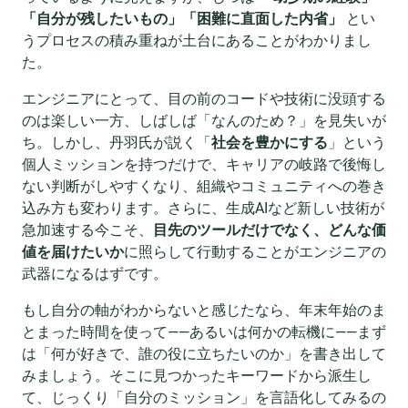
「自分が残したいもの」「困難に直面した内省」
とい
うプロセスの積み重ねが土台にあることがわかりまし
た。
エンジニアにとって、目の前のコードや技術に没頭する
のは楽しい一方、しばしば「なんのため？」を見失いが
ち。しかし、丹羽氏が説く「
社会を豊かにする
」という
個人ミッションを持つだけで、キャリアの岐路で後悔し
ない判断がしやすくなり、組織やコミュニティへの巻き
込み方も変わります。さらに、生成AIなど新しい技術が
急加速する今こそ、
目先のツールだけでなく、どんな価
値を届けたいか
に照らして行動することがエンジニアの
武器になるはずです。
もし自分の軸がわからないと感じたなら、年末年始のま
とまった時間を使って——あるいは何かの転機に——まず
は「何が好きで、誰の役に立ちたいのか」を書き出して
みましょう。そこに見つかったキーワードから派生し
て、じっくり「自分のミッション」を言語化してみるの