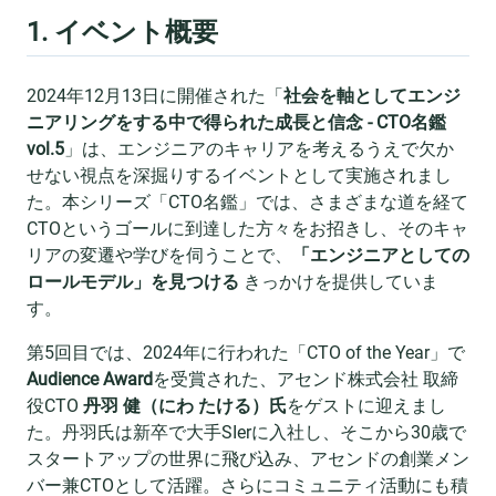
1. イベント概要
2024年12月13日に開催された「
社会を軸としてエンジ
ニアリングをする中で得られた成長と信念 - CTO名鑑
vol.5
」は、エンジニアのキャリアを考えるうえで欠か
せない視点を深掘りするイベントとして実施されまし
た。本シリーズ「CTO名鑑」では、さまざまな道を経て
CTOというゴールに到達した方々をお招きし、そのキャ
リアの変遷や学びを伺うことで、
「エンジニアとしての
ロールモデル」を見つける
きっかけを提供していま
す。
第5回目では、2024年に行われた「CTO of the Year」で
Audience Award
を受賞された、アセンド株式会社 取締
役CTO
丹羽 健（にわ たける）氏
をゲストに迎えまし
た。丹羽氏は新卒で大手SIerに入社し、そこから30歳で
スタートアップの世界に飛び込み、アセンドの創業メン
バー兼CTOとして活躍。さらにコミュニティ活動にも積