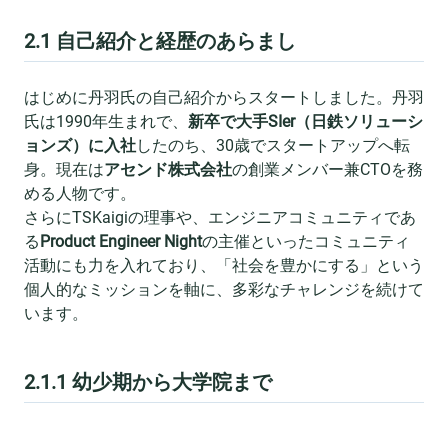
2.1 自己紹介と経歴のあらまし
はじめに丹羽氏の自己紹介からスタートしました。丹羽
氏は1990年生まれで、
新卒で大手SIer（日鉄ソリューシ
ョンズ）に入社
したのち、30歳でスタートアップへ転
身。現在は
アセンド株式会社
の創業メンバー兼CTOを務
める人物です。
さらにTSKaigiの理事や、エンジニアコミュニティであ
る
Product Engineer Night
の主催といったコミュニティ
活動にも力を入れており、「社会を豊かにする」という
個人的なミッションを軸に、多彩なチャレンジを続けて
います。
2.1.1 幼少期から大学院まで