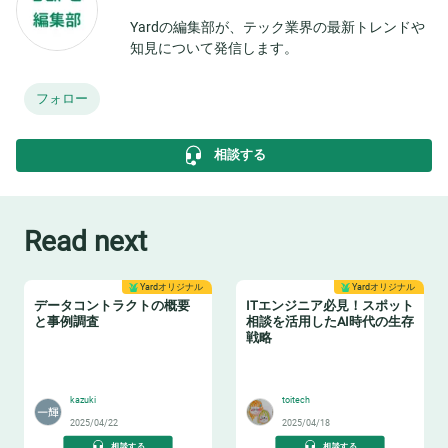
Yardの編集部が、テック業界の最新トレンドや
知見について発信します。
フォロー
相談する
Read next
Yardオリジナル
Yardオリジナル
データコントラクトの概要
ITエンジニア必見！スポット
と事例調査
相談を活用したAI時代の生存
戦略
📝
🏋️
kazuki
toitech
2025/04/22
2025/04/18
相談する
相談する