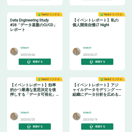
Yardオリジナル
Yardオリジナル
Data Engineering Study
【イベントレポート】私の
#28「データ基盤のCI/CD」
個人開発自慢LT Night
レポート
🔧
🤓
toitech
toitech
2025/03/04
2025/02/27
相談する
相談する
Yardオリジナル
Yardオリジナル
【イベントレポート】効率
【イベントレポート】アジ
的かつ最適な意思決定を後
ャイルデータモデリング ——
押しする「データ可視化」
組織にデータ分析を広める
の実践ノウハウ データマネ
ためのテーブル設計ガイド
🤓
❄️
ジメントの勘所【日本経済
新聞社×アソビュー】
toitech
toitech
2025/02/25
2025/02/19
相談する
相談する