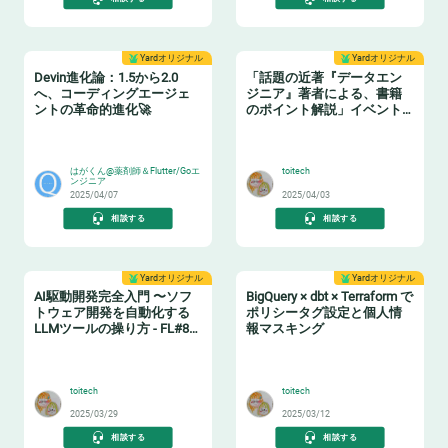
Yardオリジナル
Yardオリジナル
Devin進化論：1.5から2.0
「話題の近著『データエン
へ、コーディングエージェ
ジニア』著者による、書籍
ントの革命的進化🚀
のポイント解説」イベント
レポート
🧙‍♂️
📗
はがくん@薬剤師＆Flutter/Goエ
toitech
ンジニア
2025/04/07
2025/04/03
相談する
相談する
Yardオリジナル
Yardオリジナル
AI駆動開発完全入門 〜ソフ
BigQuery × dbt × Terraform で
トウェア開発を自動化する
ポリシータグ設定と個人情
LLMツールの操り方 - FL#87
報マスキング
イベントレポート
🤖
🔖
toitech
toitech
2025/03/29
2025/03/12
相談する
相談する