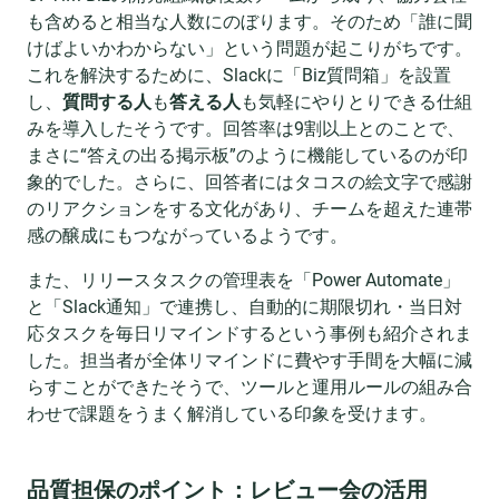
も含めると相当な人数にのぼります。そのため「誰に聞
けばよいかわからない」という問題が起こりがちです。
これを解決するために、Slackに「Biz質問箱」を設置
し、
質問する人
も
答える人
も気軽にやりとりできる仕組
みを導入したそうです。回答率は9割以上とのことで、
まさに“答えの出る掲示板”のように機能しているのが印
象的でした。さらに、回答者にはタコスの絵文字で感謝
のリアクションをする文化があり、チームを超えた連帯
感の醸成にもつながっているようです。
また、リリースタスクの管理表を「Power Automate」
と「Slack通知」で連携し、自動的に期限切れ・当日対
応タスクを毎日リマインドするという事例も紹介されま
した。担当者が全体リマインドに費やす手間を大幅に減
らすことができたそうで、ツールと運用ルールの組み合
わせで課題をうまく解消している印象を受けます。
品質担保のポイント：レビュー会の活用