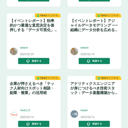
Yardオリジナル
Yardオリジナル
【イベントレポート】効率
【イベントレポート】アジ
的かつ最適な意思決定を後
ャイルデータモデリング ——
押しする「データ可視化」
組織にデータ分析を広める
の実践ノウハウ データマネ
ためのテーブル設計ガイド
🤓
❄️
ジメントの勘所【日本経済
新聞社×アソビュー】
toitech
toitech
2025/02/25
2025/02/19
相談する
相談する
Yardオリジナル
Yardオリジナル
企業が押さえるべき「テッ
アナリティクスエンジニア
ク人材向けスポット相談・
が身につけるべき技術スタ
副業・複業」の活用術
ック：データ基盤構築からBI
活用まで
👩‍💻
📈
Yard公式
kazuki
2025/02/14
2025/02/14
相談する
相談する