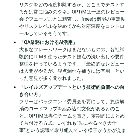
リスクをどの程度排除するか、どこまでテストす
るかは常に悩みのタネ。OPTiMは一連のレビュー
会でフェーズごとに精査し、freeeは機能の重篤度
やリスクレベルを決めてから対応深度をコントロ
ールしているそうです。
「QA業務におけるAI活用」
大きなフレームワークはまだないものの、各社試
験的にLLMを使ったテスト観点の洗い出しや要件
整理を行っているようです。「最終的なレビュー
は人間がやるが、観点漏れを補うには有用」とい
った意見が多く聞かれました。
「レイルズアップデートという技術的負債への向
き合い方」
フリーはバックエンド委員会を要にして、負債解
消のロードマップを組み込む文化があるとのこ
と。OPTiMは専任チームを置き、定期的にまとめ
て片付ける方式。いずれも“先にやるべき大仕
事”という認識で取り組んでいる様子がうかがえま