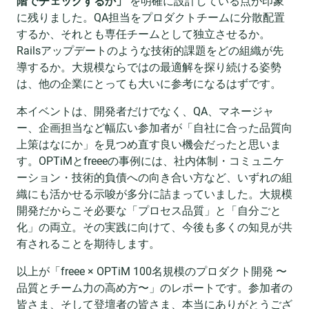
階でチェックするか」
を明確に設計している点が印象
に残りました。QA担当をプロダクトチームに分散配置
するか、それとも専任チームとして独立させるか。
Railsアップデートのような技術的課題をどの組織が先
導するか。大規模ならではの最適解を探り続ける姿勢
は、他の企業にとっても大いに参考になるはずです。
本イベントは、開発者だけでなく、QA、マネージャ
ー、企画担当など幅広い参加者が「自社に合った品質向
上策はなにか」を見つめ直す良い機会だったと思いま
す。OPTiMとfreeeの事例には、社内体制・コミュニケ
ーション・技術的負債への向き合い方など、いずれの組
織にも活かせる示唆が多分に詰まっていました。大規模
開発だからこそ必要な「プロセス品質」と「自分ごと
化」の両立。その実践に向けて、今後も多くの知見が共
有されることを期待します。
以上が「freee × OPTiM 100名規模のプロダクト開発 〜
品質とチーム力の高め方〜」のレポートです。参加者の
皆さま、そして登壇者の皆さま、本当にありがとうござ