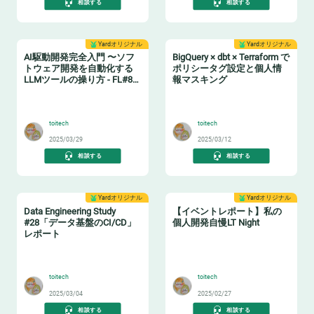
相談する
相談する
Yardオリジナル
Yardオリジナル
AI駆動開発完全入門 〜ソフ
BigQuery × dbt × Terraform で
トウェア開発を自動化する
ポリシータグ設定と個人情
LLMツールの操り方 - FL#87
報マスキング
イベントレポート
🤖
🔖
toitech
toitech
2025/03/29
2025/03/12
相談する
相談する
Yardオリジナル
Yardオリジナル
Data Engineering Study
【イベントレポート】私の
#28「データ基盤のCI/CD」
個人開発自慢LT Night
レポート
🔧
🤓
toitech
toitech
2025/03/04
2025/02/27
相談する
相談する