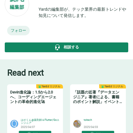
Yardの編集部が、テック業界の最新トレンドや
知見について発信します。
フォロー
相談する
Read next
Yardオリジナル
Yardオリジナル
Devin進化論：1.5から2.0
「話題の近著『データエン
へ、コーディングエージェ
ジニア』著者による、書籍
ントの革命的進化🚀
のポイント解説」イベント
レポート
🧙‍♂️
📗
はがくん@薬剤師＆Flutter/Goエ
toitech
ンジニア
2025/04/07
2025/04/03