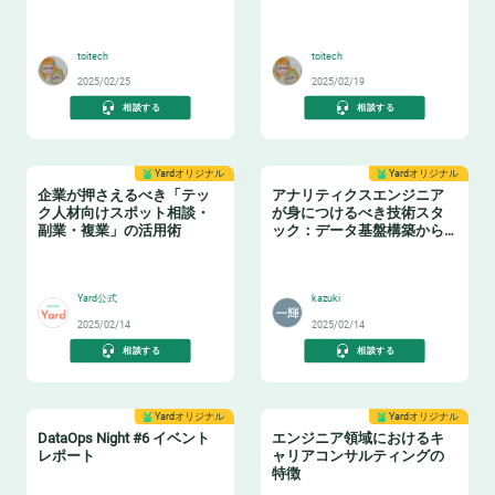
の実践ノウハウ データマネ
ためのテーブル設計ガイド
🤓
❄️
ジメントの勘所【日本経済
新聞社×アソビュー】
toitech
toitech
2025/02/25
2025/02/19
相談する
相談する
Yardオリジナル
Yardオリジナル
企業が押さえるべき「テッ
アナリティクスエンジニア
ク人材向けスポット相談・
が身につけるべき技術スタ
副業・複業」の活用術
ック：データ基盤構築からBI
活用まで
👩‍💻
📈
Yard公式
kazuki
2025/02/14
2025/02/14
相談する
相談する
Yardオリジナル
Yardオリジナル
DataOps Night #6 イベント
エンジニア領域におけるキ
レポート
ャリアコンサルティングの
特徴