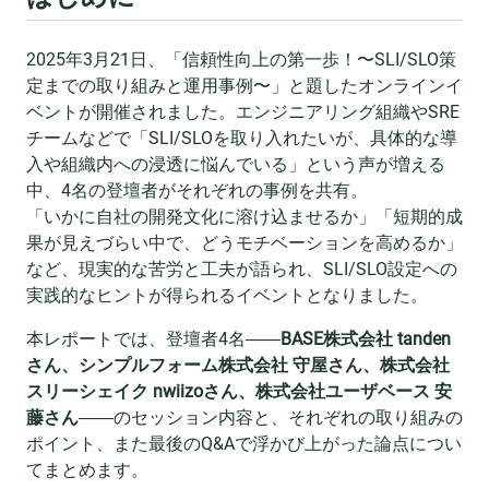
2025年3月21日、「信頼性向上の第一歩！〜SLI/SLO策
定までの取り組みと運用事例〜」と題したオンラインイ
ベントが開催されました。エンジニアリング組織やSRE
チームなどで「SLI/SLOを取り入れたいが、具体的な導
入や組織内への浸透に悩んでいる」という声が増える
中、4名の登壇者がそれぞれの事例を共有。
「いかに自社の開発文化に溶け込ませるか」「短期的成
果が見えづらい中で、どうモチベーションを高めるか」
など、現実的な苦労と工夫が語られ、SLI/SLO設定への
実践的なヒントが得られるイベントとなりました。
本レポートでは、登壇者4名――
BASE株式会社 tanden
さん、シンプルフォーム株式会社 守屋さん、株式会社
スリーシェイク nwiizoさん、株式会社ユーザベース 安
藤さん
――のセッション内容と、それぞれの取り組みの
ポイント、また最後のQ&Aで浮かび上がった論点につい
てまとめます。