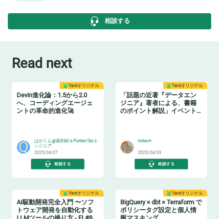
相談する
Read next
Yardオリジナル
Yardオリジナル
Devin進化論：1.5から2.0
「話題の近著『データエン
へ、コーディングエージェ
ジニア』著者による、書籍
ントの革命的進化🚀
のポイント解説」イベント
レポート
🧙‍♂️
📗
はがくん@薬剤師＆Flutter/Goエ
toitech
ンジニア
2025/04/07
2025/04/03
相談する
相談する
Yardオリジナル
Yardオリジナル
AI駆動開発完全入門 〜ソフ
BigQuery × dbt × Terraform で
トウェア開発を自動化する
ポリシータグ設定と個人情
LLMツールの操り方 - FL#87
報マスキング