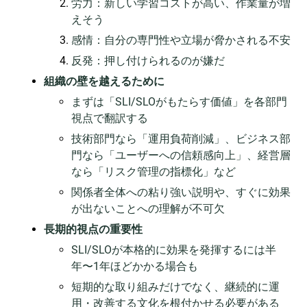
労力：新しい学習コストが高い、作業量が増
えそう
感情：自分の専門性や立場が脅かされる不安
反発：押し付けられるのが嫌だ
組織の壁を越えるために
まずは「SLI/SLOがもたらす価値」を各部門
視点で翻訳する
技術部門なら「運用負荷削減」、ビジネス部
門なら「ユーザーへの信頼感向上」、経営層
なら「リスク管理の指標化」など
関係者全体への粘り強い説明や、すぐに効果
が出ないことへの理解が不可欠
長期的視点の重要性
SLI/SLOが本格的に効果を発揮するには半
年〜1年ほどかかる場合も
短期的な取り組みだけでなく、継続的に運
用・改善する文化を根付かせる必要がある