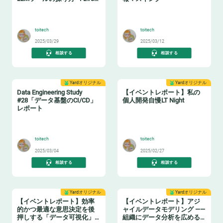
イベントレポート
🤖
🔖
toitech
toitech
2025/03/29
2025/03/12
相談する
相談する
Yardオリジナル
Yardオリジナル
Data Engineering Study
【イベントレポート】私の
#28「データ基盤のCI/CD」
個人開発自慢LT Night
レポート
🔧
🤓
toitech
toitech
2025/03/04
2025/02/27
相談する
相談する
Yardオリジナル
Yardオリジナル
【イベントレポート】効率
【イベントレポート】アジ
的かつ最適な意思決定を後
ャイルデータモデリング ——
押しする「データ可視化」
組織にデータ分析を広める