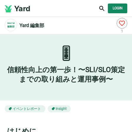
Yard
LOGIN
Yard 編集部
1
🎚️
信頼性向上の第一歩！〜SLI/SLO策定
までの取り組みと運用事例〜
イベントレポート
Insight
はじめに