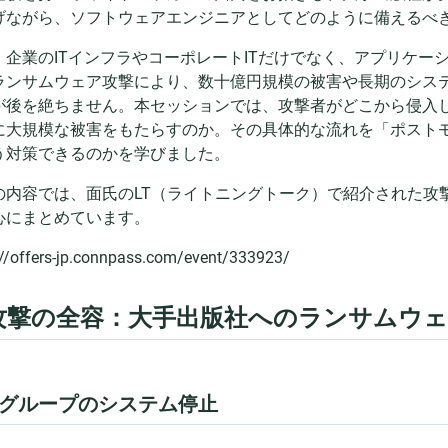
げながら、ソフトウェアエンジニアとしてどのように備えるべ
、企業のITインフラやコーポレートITだけでなく、アプリケー
ランサムウェア攻撃により、数十億円規模の被害や長期のシス
が後を絶ちません。本セッションでは、攻撃者がどこから侵入
に大規模な被害をもたらすのか。その具体的な流れを「ポスト
う対策できるのかを学びました。
の内容では、面氏のLT（ライトニングトーク）で紹介された攻
心にまとめています。
://offers-jp.connpass.com/event/333923/
. 攻撃の全容：大手出版社へのランサムウ
グループのシステム停止