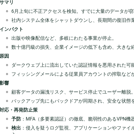
サマリ
6月上旬に不正アクセスを検知。すでに大量のデータが
社内システム全体をシャットダウンし、長期間の復旧作
インパクト
出版や映像配信など、多岐にわたる事業が停止。
数十億円級の損失、企業イメージの低下も含め、大きな
原因
ダークウェブ上に流出していた認証情報を悪用された可
フィッシングメールによる従業員アカウントの搾取など
影響
顧客データの漏洩リスク、サービス停止でユーザー離脱
バックアップ先にもバックドアが同期され、安全な状態
対応・再発防止策
予防
：MFA（多要素認証）の徹底、脆弱性のあるVPN機
検出
：侵入を疑うログ監視、アプリケーションやファイルの