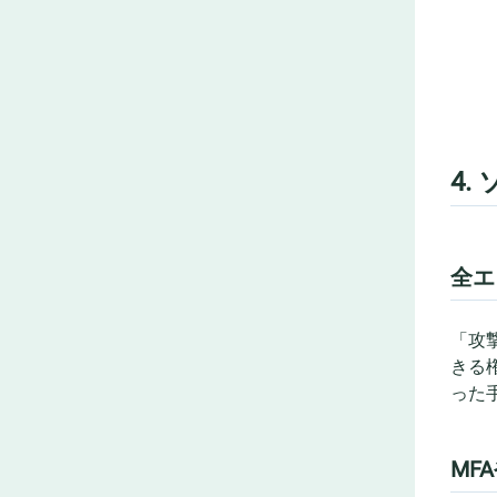
4
全エ
「攻
きる
った
MF