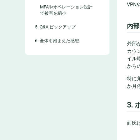
VP
MFAやオペレーション設計
で被害を縮小
内部
5. Q&A ピックアップ
6. 全体を踏まえた感想
外部
カウ
イル
から
特に
か月
3
面氏