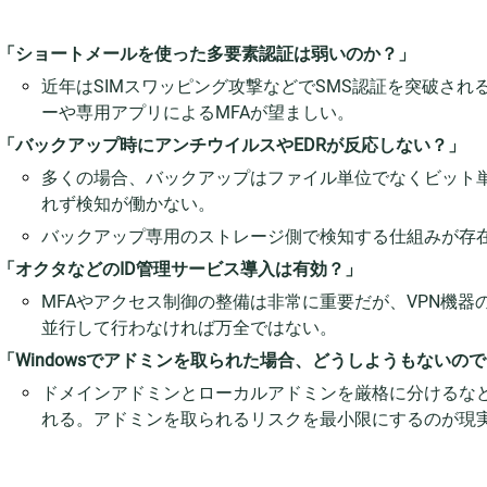
「ショートメールを使った多要素認証は弱いのか？」
近年はSIMスワッピング攻撃などでSMS認証を突破さ
ーや専用アプリによるMFAが望ましい。
「バックアップ時にアンチウイルスやEDRが反応しない？」
多くの場合、バックアップはファイル単位でなくビット
れず検知が働かない。
バックアップ専用のストレージ側で検知する仕組みが存
「オクタなどのID管理サービス導入は有効？」
MFAやアクセス制御の整備は非常に重要だが、VPN機器
並行して行わなければ万全ではない。
「Windowsでアドミンを取られた場合、どうしようもないの
ドメインアドミンとローカルアドミンを厳格に分けるな
れる。アドミンを取られるリスクを最小限にするのが現