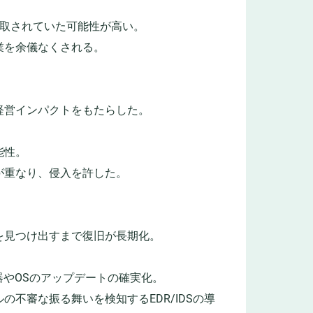
窃取されていた可能性が高い。
業を余儀なくされる。
経営インパクトをもたらした。
能性。
が重なり、侵入を許した。
。
を見つけ出すまで復旧が長期化。
器やOSのアップデートの確実化。
不審な振る舞いを検知するEDR/IDSの導