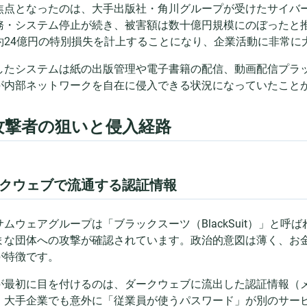
焦点となったのは、大手出版社・角川グループが受けたサイバ
務・システム停止が続き、被害額は数十億円規模にのぼったと
約24億円の特別損失を計上することになり、企業活動に非常に
したシステムは紙の出版管理や電子書籍の配信、動画配信プラ
が内部ネットワークを自在に侵入できる状況になっていたこと
 攻撃者の狙いと侵入経路
クウェブで流通する認証情報
サムウェアグループは「ブラックスーツ（BlackSuit）」と
まな団体への攻撃が確認されています。政治的意図は薄く、お
が特徴です。
が最初に目を付けるのは、ダークウェブに流出した認証情報（メ
。大手企業でも意外に「従業員が使うパスワード」が別のサー