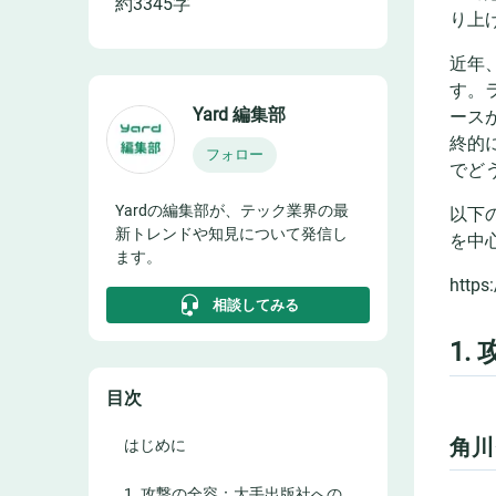
約
3345
字
り上
近年
す。
Yard 編集部
ース
終的
フォロー
でど
Yardの編集部が、テック業界の最
以下
新トレンドや知見について発信し
を中
ます。
https
相談してみる
1
目次
角川
はじめに
1. 攻撃の全容：大手出版社への