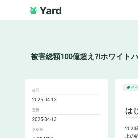
Yard
被害総額100億超え⁈ホワイ
イ
公開
2025-04-13
は
更新
2025-04-13
20
文章量
上の