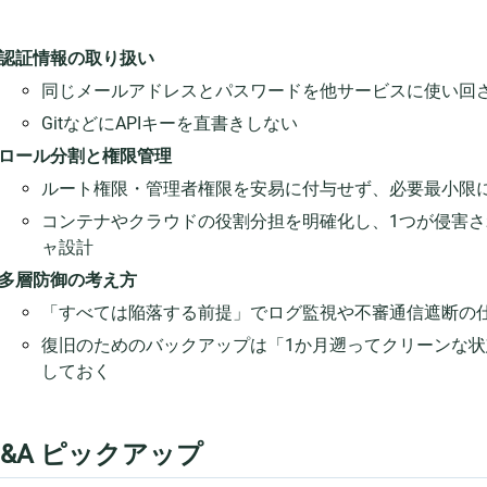
認証情報の取り扱い
同じメールアドレスとパスワードを他サービスに使い回
GitなどにAPIキーを直書きしない
ロール分割と権限管理
ルート権限・管理者権限を安易に付与せず、必要最小限
コンテナやクラウドの役割分担を明確化し、1つが侵害
ャ設計
多層防御の考え方
「すべては陥落する前提」でログ監視や不審通信遮断の
復旧のためのバックアップは「1か月遡ってクリーンな
しておく
 Q&A ピックアップ