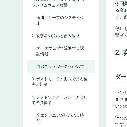
今回
ランサムウェア攻撃
る業
と、
角川グループのシステム停
止
停止
撃者
2. 攻撃者の狙いと侵入経路
ダークウェブで流通する認
2.
証情報
内部ネットワークへの拡大
ダー
3. ポストモーテム形式で見る被
害と対策
ラン
4. ソフトウェアエンジニアとし
まざ
ての具体策
いの
全エンジニアが狙われる時
彼ら
代
です