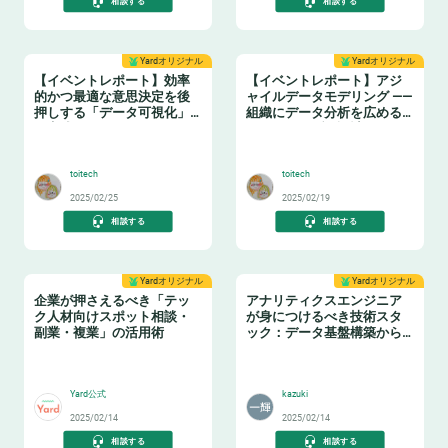
相談する
相談する
Yardオリジナル
Yardオリジナル
【イベントレポート】効率
【イベントレポート】アジ
的かつ最適な意思決定を後
ャイルデータモデリング ——
押しする「データ可視化」
組織にデータ分析を広める
の実践ノウハウ データマネ
ためのテーブル設計ガイド
🤓
❄️
ジメントの勘所【日本経済
新聞社×アソビュー】
toitech
toitech
2025/02/25
2025/02/19
相談する
相談する
Yardオリジナル
Yardオリジナル
企業が押さえるべき「テッ
アナリティクスエンジニア
ク人材向けスポット相談・
が身につけるべき技術スタ
副業・複業」の活用術
ック：データ基盤構築からBI
活用まで
👩‍💻
📈
Yard公式
kazuki
2025/02/14
2025/02/14
相談する
相談する