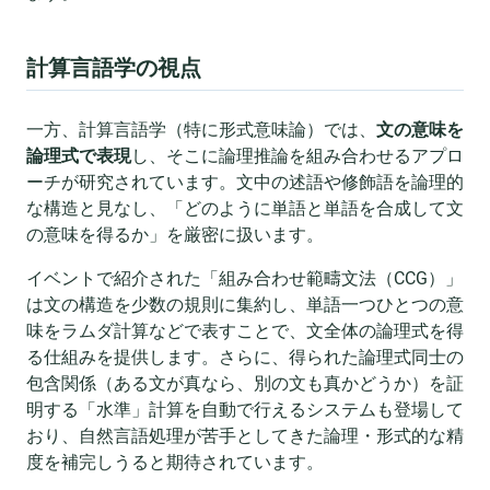
計算言語学の視点
一方、計算言語学（特に形式意味論）では、
文の意味を
論理式で表現
し、そこに論理推論を組み合わせるアプロ
ーチが研究されています。文中の述語や修飾語を論理的
な構造と見なし、「どのように単語と単語を合成して文
の意味を得るか」を厳密に扱います。
イベントで紹介された「組み合わせ範疇文法（CCG）」
は文の構造を少数の規則に集約し、単語一つひとつの意
味をラムダ計算などで表すことで、文全体の論理式を得
る仕組みを提供します。さらに、得られた論理式同士の
包含関係（ある文が真なら、別の文も真かどうか）を証
明する「水準」計算を自動で行えるシステムも登場して
おり、自然言語処理が苦手としてきた論理・形式的な精
度を補完しうると期待されています。