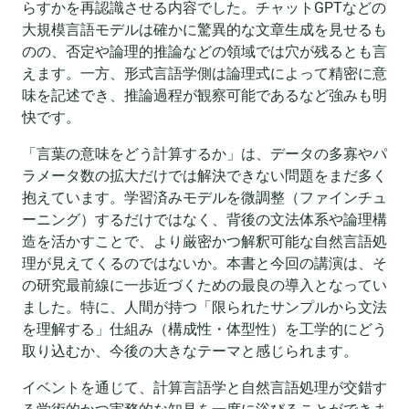
らすかを再認識させる内容でした。チャットGPTなどの
大規模言語モデルは確かに驚異的な文章生成を見せるも
のの、否定や論理的推論などの領域では穴が残るとも言
えます。一方、形式言語学側は論理式によって精密に意
味を記述でき、推論過程が観察可能であるなど強みも明
快です。
「言葉の意味をどう計算するか」は、データの多寡やパ
ラメータ数の拡大だけでは解決できない問題をまだ多く
抱えています。学習済みモデルを微調整（ファインチュ
ーニング）するだけではなく、背後の文法体系や論理構
造を活かすことで、より厳密かつ解釈可能な自然言語処
理が見えてくるのではないか。本書と今回の講演は、そ
の研究最前線に一歩近づくための最良の導入となってい
ました。特に、人間が持つ「限られたサンプルから文法
を理解する」仕組み（構成性・体型性）を工学的にどう
取り込むか、今後の大きなテーマと感じられます。
イベントを通じて、計算言語学と自然言語処理が交錯す