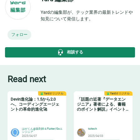
Yardの編集部が、テック業界の最新トレンドや
知見について発信します。
フォロー
相談する
Read next
Yardオリジナル
Yardオリジナル
Devin進化論：1.5から2.0
「話題の近著『データエン
へ、コーディングエージェ
ジニア』著者による、書籍
ントの革命的進化🚀
のポイント解説」イベント
レポート
🧙‍♂️
📗
はがくん@薬剤師＆Flutter/Goエ
toitech
ンジニア
2025/04/07
2025/04/03