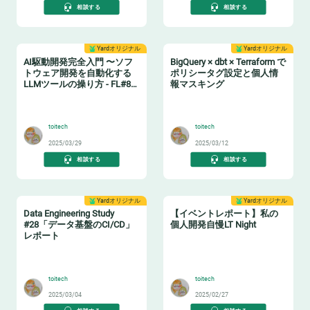
相談する
相談する
Yardオリジナル
Yardオリジナル
AI駆動開発完全入門 〜ソフ
BigQuery × dbt × Terraform で
トウェア開発を自動化する
ポリシータグ設定と個人情
LLMツールの操り方 - FL#87
報マスキング
イベントレポート
🤖
🔖
toitech
toitech
2025/03/29
2025/03/12
相談する
相談する
Yardオリジナル
Yardオリジナル
Data Engineering Study
【イベントレポート】私の
#28「データ基盤のCI/CD」
個人開発自慢LT Night
レポート
🔧
🤓
toitech
toitech
2025/03/04
2025/02/27