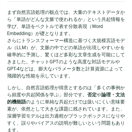
まず自然言語処理の観点では、大量のテキストデータか
ら「単語がどんな文脈で使われるか」という共起情報を
学び、単語をベクトルで表す分散表現（Word
Embedding）が礎となります。
さらにトランスフォーマー構造に基づく大規模言語モデ
ル（LLM）が、文脈の中でどの単語が出現しやすいかを
確率的に予測し、驚くほど多彩な文章生成を可能にして
きました。チャットGPTのような高度な対話モデルや
GPT-4などは、膨大なパラメータ数と計算資源によって
飛躍的な性能を示しています。
しかし、自然言語処理が得意とするのは「多くの事例か
ら頻度や共起関係を学ぶ」部分です。
否定
や
論理・文法
的機能語
のように単純な共起だけでは扱いにくい意味要
素が、依然として大きな課題に残されています。また、
深層学習モデルは出力過程がブラックボックスになりや
すく、誤りやバイアスの説明が難しいという問題もあり
ます。