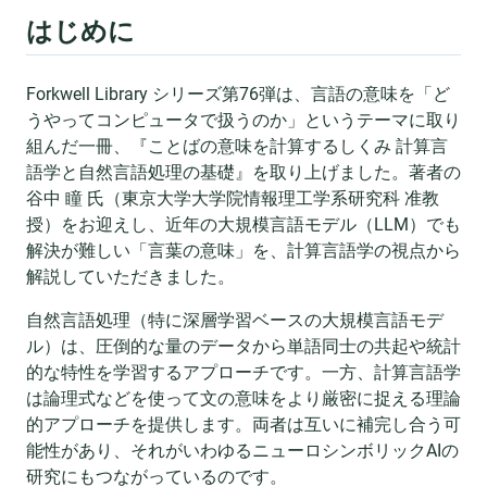
はじめに
Forkwell Library シリーズ第76弾は、言語の意味を「ど
うやってコンピュータで扱うのか」というテーマに取り
組んだ一冊、『ことばの意味を計算するしくみ 計算言
語学と自然言語処理の基礎』を取り上げました。著者の
谷中 瞳 氏（東京大学大学院情報理工学系研究科 准教
授）をお迎えし、近年の大規模言語モデル（LLM）でも
解決が難しい「言葉の意味」を、計算言語学の視点から
解説していただきました。
自然言語処理（特に深層学習ベースの大規模言語モデ
ル）は、圧倒的な量のデータから単語同士の共起や統計
的な特性を学習するアプローチです。一方、計算言語学
は論理式などを使って文の意味をより厳密に捉える理論
的アプローチを提供します。両者は互いに補完し合う可
能性があり、それがいわゆるニューロシンボリックAIの
研究にもつながっているのです。