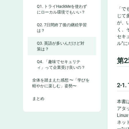
Q1. トライHackMeを使わず
「で
にローカル環境でもいい？
じて
が、
Q2. 7日間終了後の継続学習
く、
は？
セキ
ル”
Q3. 英語が多いんだけど対
策は？
第2
Q4. 「趣味でセキュリテ
ィ」って企業受け良いの？
全体を踏まえた感想 〜「学びを
2-1
軽やかに楽しむ」姿勢〜
まとめ
本書
アタ
Lin
ネッ