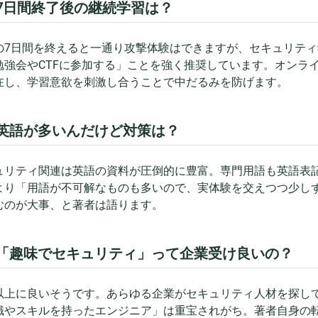
. 7日間終了後の継続学習は？
の7日間を終えると一通り攻撃体験はできますが、セキュリテ
勉強会やCTFに参加する」ことを強く推奨しています。オンラ
在し、学習意欲を刺激し合うことで中だるみを防げます。
. 英語が多いんだけど対策は？
ュリティ関連は英語の資料が圧倒的に豊富。専門用語も英語表
より「用語が不可解なものも多いので、実体験を交えつつ少し
むのが大事、と著者は語ります。
. 「趣味でセキュリティ」って企業受け良いの？
以上に良いそうです。あらゆる企業がセキュリティ人材を探し
識やスキルを持ったエンジニア」は重宝されがち。著者自身の