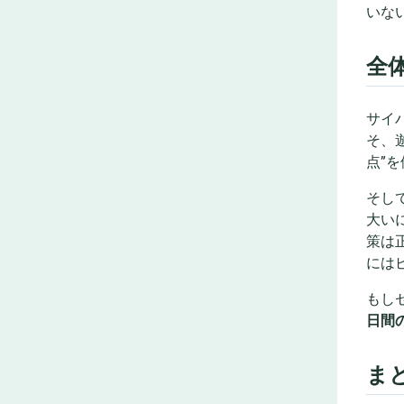
いな
全
サイ
そ、
点”
そし
大い
策は
には
もし
日間
ま