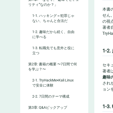
リティ”なのか？」
本書
せん
1-1. ハッキング＝犯罪じゃ
ない、ちゃんと合法だ
の視
著者
1-2. 趣味だから続く、自由
Tr
に学べる
1-3. 転職先でも意外と役に
1-
立つ
第2章: 書籍の概要 〜7日間で何
セキ
を学ぶ？〜
著者
趣味
2-1. TryHackMe×Kali Linux
され
で安全に体験
ョン
2-2. 7日間のテーマ構成
1-
第3章: Q&Aピックアップ