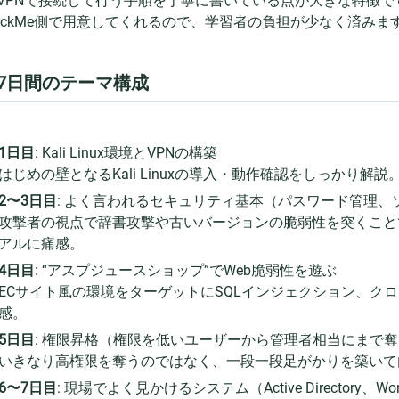
にVPNで接続して行う手順を丁寧に書いている点が大きな特徴
yHackMe側で用意してくれるので、学習者の負担が少なく済みま
2. 7日間のテーマ構成
1日目
: Kali Linux環境とVPNの構築
はじめの壁となるKali Linuxの導入・動作確認をしっかり解説
2〜3日目
: よく言われるセキュリティ基本（パスワード管理
攻撃者の視点で辞書攻撃や古いバージョンの脆弱性を突くこと
アルに痛感。
4日目
: “アスプジュースショップ”でWeb脆弱性を遊ぶ
ECサイト風の環境をターゲットにSQLインジェクション、ク
感。
5日目
: 権限昇格（権限を低いユーザーから管理者相当にまで
いきなり高権限を奪うのではなく、一段一段足がかりを築いて
6〜7日目
: 現場でよく見かけるシステム（Active Directory、Wor