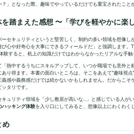
い？」となった際、趣味でやっているだけでも重宝されたこと
体を踏まえた感想 〜「学びを軽やかに楽
バーセキュリティというと堅苦しく、制約の多い領域を想像し
遊び心や好奇心を大事にできるフィールドだ」と強調します。Try
を体験すると、机上の知識だけではわからなかったリアルな手触
て「熱中するうちにスキルアップして、いつか職場でも意外と
にあり得ます。本書の面白いところは、そこをあえて“趣味視点
正義感や義務感だけでは続かないかもしれません。だからこそ
ピッタリです。
セキュリティ領域を「少し敷居が高いな…」と感じている人が
のハッキング体験
を入り口にしてみると、想像以上にわくわく
とめ