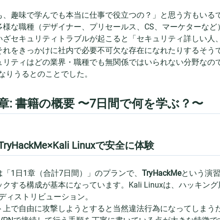
も、趣味で学んでも本当に仕事で役立つの？」と思う方もいる
多様な職種（デザイナー、プリセールス、CS、マーケターなど
いざセキュリティトラブルが起こると「セキュリティ詳しい人
それをきっかけに社内で必要不可欠な存在になれたりするそう
ュリティはどの業界・職種でも無関係ではいられない分野なので
になりうるとのことでした。
章: 書籍の概要 〜7日間で何を学ぶ？〜
. TryHackMe×Kali Linuxで安全に体験
は「1日1章（合計7日間）」のプランで、
TryHackMe
という演習サ
ックする構成が基本になっています。Kali Linuxは、ハッキ
uxディストリビューション。
ト上で自由に攻撃しようとすると当然違法行為になってしまうため、