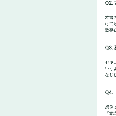
Q2
本書
けて
数存
Q3
セキ
いう
なじ
Q4
想像
「意