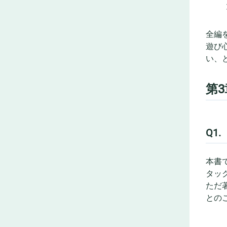
全編
遊び
い、
第3
Q1
本書で
タッ
ただ
との