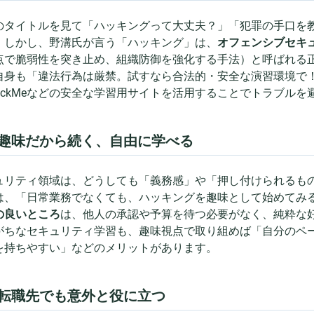
のタイトルを見て「ハッキングって大丈夫？」「犯罪の手口を
。しかし、野溝氏が言う「ハッキング」は、
オフェンシブセキ
点で脆弱性を突き止め、組織防御を強化する手法）と呼ばれる
自身も「違法行為は厳禁。試すなら合法的・安全な演習環境で
yHackMeなどの安全な学習用サイトを活用することでトラブル
2. 趣味だから続く、自由に学べる
ュリティ領域は、どうしても「義務感」や「押し付けられるも
は、「日常業務でなくても、ハッキングを趣味として始めてみ
の良いところ
は、他人の承認や予算を待つ必要がなく、純粋な
がちなセキュリティ学習も、趣味視点で取り組めば「自分のペ
を持ちやすい」などのメリットがあります。
3. 転職先でも意外と役に立つ