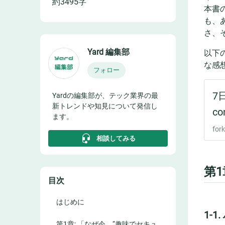
約
3495
字
本書
も、
さ、
Yard 編集部
以下
な感
フォロー
Yardの編集部が、テック業界の最
新トレンドや知見について発信し
ます。
相談してみる
第
目次
はじめに
1-
第1章: 「なぜ今、“趣味でセキュ