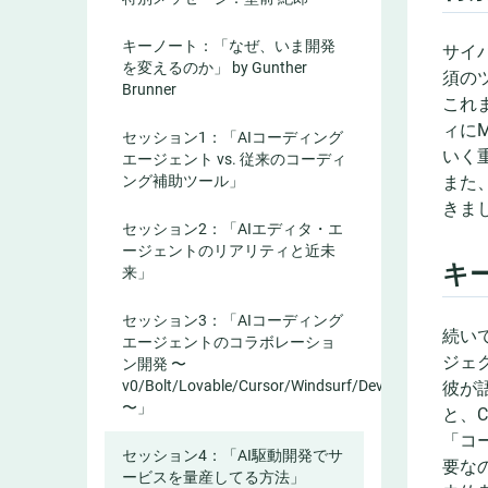
キーノート：「なぜ、いま開発
サイ
を変えるのか」 by Gunther
須の
Brunner
これ
ィに
セッション1：「AIコーディング
いく
エージェント vs. 従来のコーディ
また
ング補助ツール」
きま
セッション2：「AIエディタ・エ
ージェントのリアリティと近未
キー
来」
セッション3：「AIコーディング
続い
エージェントのコラボレーショ
ジェ
ン開発 〜
v0/Bolt/Lovable/Cursor/Windsurf/Devin
彼が
〜」
と、
「コ
セッション4：「AI駆動開発でサ
要な
ービスを量産してる方法」