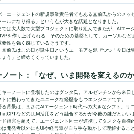
バーエージェントの新規事業責任者でもある堂前氏からのメッセ
ツールになり得る」という点が大きな話題となりました。
までは大人数で大型プロジェクトに取り組んできたが、AIエー
MVPを作り上げられる。そのための基盤として、カーソルなど
重要性を強く感じているそうです。
、堂前氏はこの日が誕生日というユーモアを混ぜつつ「今日は
しょう」と締めくくっていました。
ノート：「なぜ、いま開発を変えるのか」 by Gu
てキーノートに登場したのはグンタ氏。アルゼンチンから来日
クトに携わってきたユニークな経歴をもつエンジニアです。
語る背景は、まさにAIエージェント時代への大きなシフト。リ
ChatGPTなどのLLM活用をどう融合するかが今後の鍵だといい
ード補完を超えて、エージェント同士が連携してタスクを自律
のは開発者以外にもUIや経営陣が自ら手を動かして理解すること