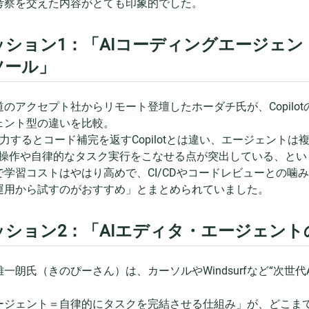
考察を交えた内容がとても印象的でした。
ッション1：「AIコーディングエージェント
ツール」
道のアクセプト社からリモート登壇したホーダチ氏が、Copil
ェント型の違いを比較。
入力するとコード補完を返すCopilotとは違い、エージェント
LI操作や自律的なタスク実行をこなせる点が突出している、と
で学習コストはやはり高めで、CI/CDやコードレビューとの噛
運用から試すのがおすすめ」とまとめられていました。
ッション2：「AIエディタ・エージェン
雄一朗氏（きのぴーさん）は、カーソルやWindsurfなど“次世
。
ージェント＝自律的にタスクを完結させる仕組み」が、どこま