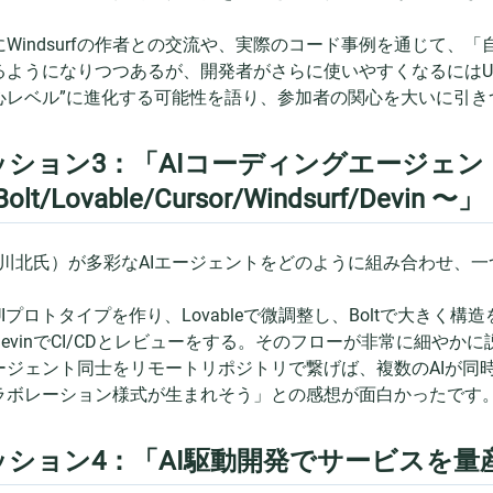
。
にWindsurfの作者との交流や、実際のコード事例を通じて、
るようになりつつあるが、開発者がさらに使いやすくなるにはU
心レベル”に進化する可能性を語り、参加者の関心を大いに引き
ッション3：「AIコーディングエージェン
Bolt/Lovable/Cursor/Windsurf/Devin 〜」
（川北氏）が多彩なAIエージェントをどのように組み合わせ、
UIプロトタイプを作り、Lovableで微調整し、Boltで大きく構造を
DevinでCI/CDとレビューをする。そのフローが非常に細やか
ージェント同士をリモートリポジトリで繋げば、複数のAIが同
ラボレーション様式が生まれそう」との感想が面白かったです
ッション4：「AI駆動開発でサービスを量