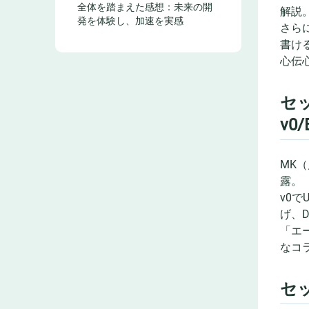
全体を踏まえた感想：未来の開
解説
発を体験し、加速を実感
さら
書け
心伝
セ
v0/
MK
露。
v0で
げ、
「エ
なコ
セ