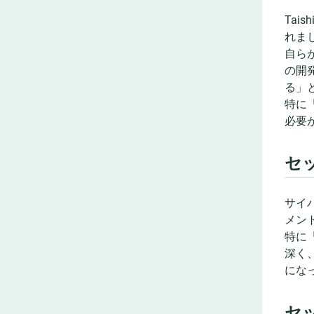
Tai
れま
自らが
の開
る」
特に
必要
セッ
サイ
メン
特に
深く
にな
セッ