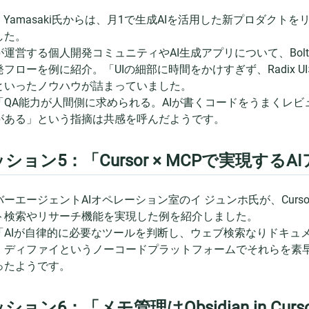
shi Yamasaki氏からは、月1で生成AIを活用した新プロダ
した。
運営する個人開発コミュニティやAI生成アプリについて、BoltやC
発フローを例に紹介。「UIの細部に時間をかけすぎず、Radix 
といったノウハウが詰まっていました。
「QA能力が人間側に求められる。AIが書くコードをうまくレ
がある」という指摘は共感を呼んだようです。
ション5：「Cursor × MCPで実現す
バーエージェントAIオペレーション室のイ ジュンホ氏が、Curs
ト検索やリサーチ機能を実現した例を紹介しました。
「AIが自律的に必要なツールを判断し、ウェブ検索なりドキュ
、ディファイというノーコードプラットフォームでそれらを素
ったようです。
ション6：「メモ管理はObsidian in Curs