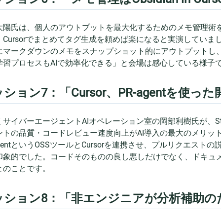
大陽氏は、個人のアウトプットを最大化するためのメモ管理術を披露
、Cursorでまとめてタグ生成を頼めば楽になると実演していま
にマークダウンのメモをスナップショット的にアウトプットし、Sl
学習プロセスもAIで効率化できる」と会場は感心している様子
ション7：「Cursor、PR-agentを使っ
サイバーエージェントAIオペレーション室の岡部利樹氏が、State
ントの品質・コードレビュー速度向上がAI導入の最大のメリッ
agentというOSSツールとCursorを連携させ、プルリクエ
印象的でした。コードそのものの良し悪しだけでなく、ドキュ
とのことです。
ッション8：「非エンジニアが分析補助のため