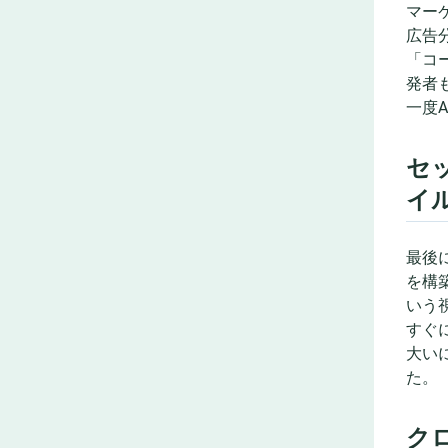
マー
広告
「コ
発者
一度
セ
イ
最後に
を構
いう
すぐ
大い
た。
ク