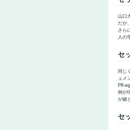
山口
だが
さら
人の
セッ
同じく
ュメ
PR-
例が
が鍵
セ