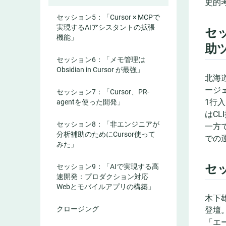
史的
セッション5：「Cursor × MCPで
実現するAIアシスタントの拡張
セ
機能」
助
セッション6：「メモ管理は
Obsidian in Cursor が最強」
北海
ージ
セッション7：「Cursor、PR-
1行
agentを使った開発」
はC
セッション8：「非エンジニアが
一方
分析補助のためにCursor使って
での
みた」
セ
セッション9：「AIで実現する高
速開発：プロダクション対応
Webとモバイルアプリの構築」
木下
クロージング
登壇
「エ