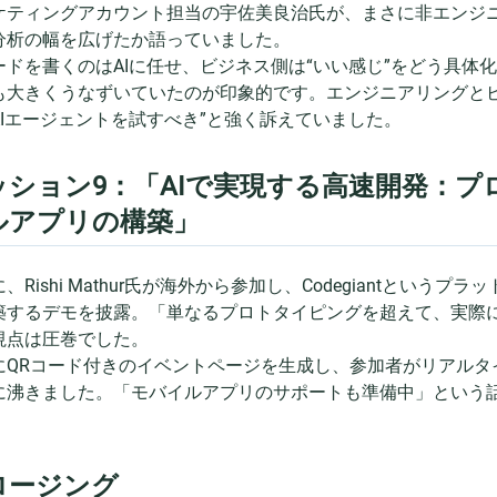
ケティングアカウント担当の宇佐美良治氏が、まさに非エンジニア
分析の幅を広げたか語っていました。
ードを書くのはAIに任せ、ビジネス側は“いい感じ”をどう具体
も大きくうなずいていたのが印象的です。エンジニアリングとビ
AIエージェントを試すべき”と強く訴えていました。
ッション9：「AIで実現する高速開発：プ
ルアプリの構築」
、Rishi Mathur氏が海外から参加し、Codegiantというプラ
築するデモを披露。「単なるプロトタイピングを超えて、実際
視点は圧巻でした。
にQRコード付きのイベントページを生成し、参加者がリアルタ
に沸きました。「モバイルアプリのサポートも準備中」という
ロージング