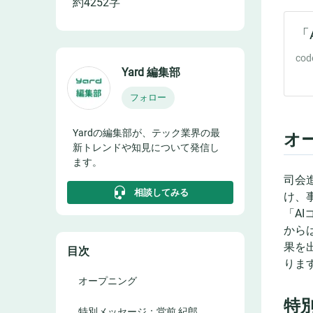
約
4252
字
Yard 編集部
フォロー
Yardの編集部が、テック業界の最
オ
新トレンドや知見について発信し
ます。
司会
相談してみる
け、
「A
から
果を
目次
りま
オープニング
特
特別メッセージ：堂前 紀郎