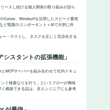
クトをリリースし続ける個人開発の取り組みが語ら
ursor、Windsurfを活用したスピード重視
UIなど既製のコンポーネント＋AIで大胆に作
ビュー・テストし、タスクを正しく言語化する
るAIアシスタントの拡張機能」
orとMCPサーバーを組み合わせて社内ドキュ
メント検索なりを行う」というフローが興味
早く構築できる話は、非エンジニアにも参考
or が最強」