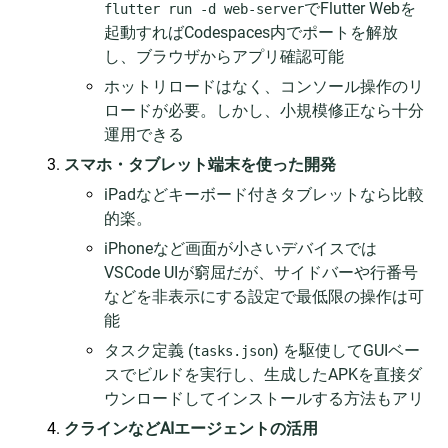
でFlutter Webを
flutter run -d web-server
起動すればCodespaces内でポートを解放
し、ブラウザからアプリ確認可能
ホットリロードはなく、コンソール操作のリ
ロードが必要。しかし、小規模修正なら十分
運用できる
スマホ・タブレット端末を使った開発
iPadなどキーボード付きタブレットなら比較
的楽。
iPhoneなど画面が小さいデバイスでは
VSCode UIが窮屈だが、サイドバーや行番号
などを非表示にする設定で最低限の操作は可
能
タスク定義 (
) を駆使してGUIベー
tasks.json
スでビルドを実行し、生成したAPKを直接ダ
ウンロードしてインストールする方法もアリ
クラインなどAIエージェントの活用