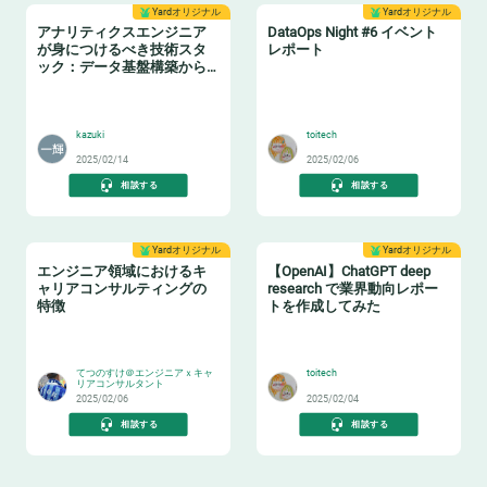
Yardオリジナル
Yardオリジナル
アナリティクスエンジニア
DataOps Night #6 イベント
が身につけるべき技術スタ
レポート
ック：データ基盤構築からBI
活用まで
📈
🔧
kazuki
toitech
2025/02/14
2025/02/06
相談する
相談する
Yardオリジナル
Yardオリジナル
エンジニア領域におけるキ
【OpenAI】ChatGPT deep
ャリアコンサルティングの
research で業界動向レポー
特徴
トを作成してみた
👂
🤖
てつのすけ＠エンジニアｘキャ
toitech
リアコンサルタント
2025/02/06
2025/02/04
相談する
相談する