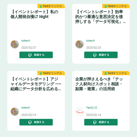
Yardオリジナル
Yardオリジナル
【イベントレポート】私の
【イベントレポート】効率
個人開発自慢LT Night
的かつ最適な意思決定を後
押しする「データ可視化」
の実践ノウハウ データマネ
🤓
🤓
ジメントの勘所【日本経済
新聞社×アソビュー】
toitech
toitech
2025/02/27
2025/02/25
相談する
相談する
Yardオリジナル
Yardオリジナル
【イベントレポート】アジ
企業が押さえるべき「テッ
ャイルデータモデリング ——
ク人材向けスポット相談・
組織にデータ分析を広める
副業・複業」の活用術
ためのテーブル設計ガイド
❄️
👩‍💻
toitech
Yard公式
2025/02/19
2025/02/14
相談する
相談する