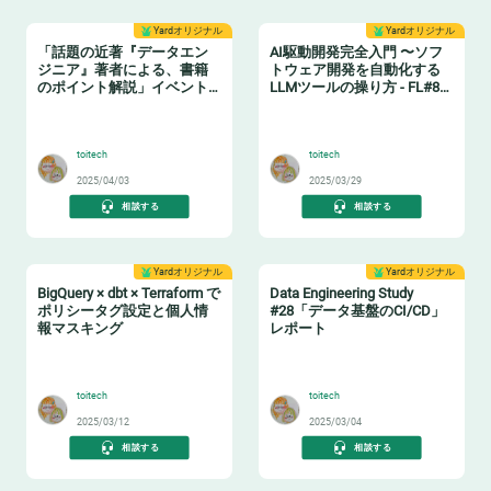
Yardオリジナル
Yardオリジナル
「話題の近著『データエン
AI駆動開発完全入門 〜ソフ
ジニア』著者による、書籍
トウェア開発を自動化する
のポイント解説」イベント
LLMツールの操り方 - FL#87
レポート
イベントレポート
📗
🤖
toitech
toitech
2025/04/03
2025/03/29
相談する
相談する
Yardオリジナル
Yardオリジナル
BigQuery × dbt × Terraform で
Data Engineering Study
ポリシータグ設定と個人情
#28「データ基盤のCI/CD」
報マスキング
レポート
🔖
🔧
toitech
toitech
2025/03/12
2025/03/04
相談する
相談する