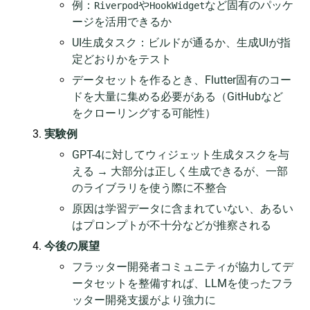
例：
や
など固有のパッケ
Riverpod
HookWidget
ージを活用できるか
UI生成タスク：ビルドが通るか、生成UIが指
定どおりかをテスト
データセットを作るとき、Flutter固有のコー
ドを大量に集める必要がある（GitHubなど
をクローリングする可能性）
実験例
GPT-4に対してウィジェット生成タスクを与
える → 大部分は正しく生成できるが、一部
のライブラリを使う際に不整合
原因は学習データに含まれていない、あるい
はプロンプトが不十分などが推察される
今後の展望
フラッター開発者コミュニティが協力してデ
ータセットを整備すれば、LLMを使ったフラ
ッター開発支援がより強力に