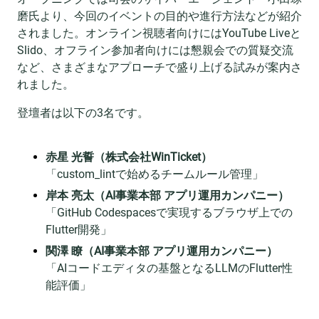
磨氏より、今回のイベントの目的や進行方法などが紹介
されました。オンライン視聴者向けにはYouTube Liveと
Slido、オフライン参加者向けには懇親会での質疑交流
など、さまざまなアプローチで盛り上げる試みが案内さ
れました。
登壇者は以下の3名です。
赤星 光誓（株式会社WinTicket）
「custom_lintで始めるチームルール管理」
岸本 亮太（AI事業本部 アプリ運用カンパニー）
「GitHub Codespacesで実現するブラウザ上での
Flutter開発」
関澤 瞭（AI事業本部 アプリ運用カンパニー）
「AIコードエディタの基盤となるLLMのFlutter性
能評価」