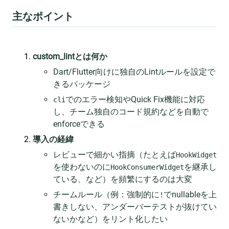
主なポイント
custom_lintとは何か
Dart/Flutter向けに独自のLintルールを設定で
きるパッケージ
でのエラー検知やQuick Fix機能に対応
cli
し、チーム独自のコード規約などを自動で
enforceできる
導入の経緯
レビューで細かい指摘（たとえば
HookWidget
を使わないのに
を継承し
HookConsumerWidget
ている、など）を頻繁にするのは大変
チームルール（例：強制的に
でnullableを上
!
書きしない、アンダーバーテストが抜けてい
ないかなど）をリント化したい