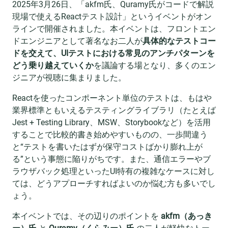
2025年3月26日、「akfm氏、Quramy氏がコードで解説
現場で使えるReactテスト設計」というイベントがオン
ラインで開催されました。本イベントは、フロントエン
ドエンジニアとして著名なお二人が
具体的なテストコー
ドを交えて、UIテストにおける常見のアンチパターンを
どう乗り越えていくか
を議論する場となり、多くのエン
ジニアが視聴に集まりました。
Reactを使ったコンポーネント単位のテストは、もはや
業界標準ともいえるテスティングライブラリ（たとえば
Jest + Testing Library、MSW、Storybookなど）を活用
することで比較的書き始めやすいものの、一歩間違う
と“テストを書いたはずが保守コストばかり膨れ上が
る”という事態に陥りがちです。また、通信エラーやブ
ラウザバック処理といったUI特有の複雑なケースに対し
ては、どうアプローチすればよいのか悩む方も多いでし
ょう。
本イベントでは、その辺りのポイントを
akfm（あっき