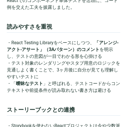
Reactでのコンポーネント単体テストを念頭に、コード
例を交えた工夫を披露しました。
読みやすさを重視
・React Testing Libraryをベースにしつつ、
「アレンジ-
アクト-アサート」（3Aパターン）のコメント
を明示
し、テストの意図が一目でわかる形を心掛ける
・テスト対象のレンダリングやスタブ用意のロジックを
見通しよく書くことで、3ヶ月後に自分が見ても理解し
やすいテストに
・「
曖昧なテスト
」と呼ばれる、テストコードからコン
テキストや前提条件が読み取れない書き方は避ける
ストーリーブックとの連携
・Storybookを使わないReactプロジェクトは今や少数派