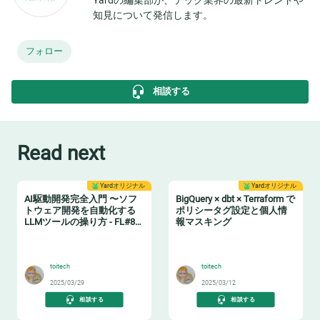
知見について発信します。
フォロー
相談する
Read next
Yardオリジナル
Yardオリジナル
AI駆動開発完全入門 〜ソフ
BigQuery × dbt × Terraform で
トウェア開発を自動化する
ポリシータグ設定と個人情
LLMツールの操り方 - FL#87
報マスキング
イベントレポート
🤖
🔖
toitech
toitech
2025/03/29
2025/03/12
相談する
相談する