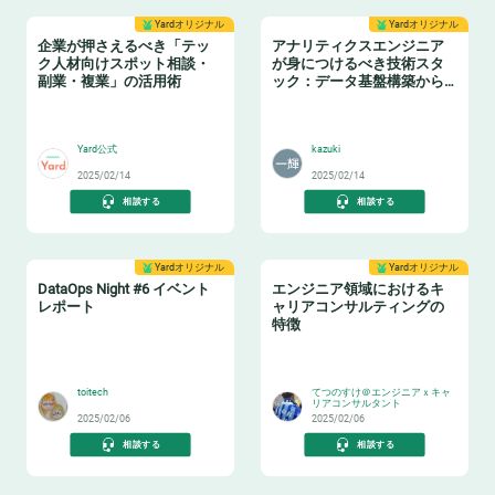
Yardオリジナル
Yardオリジナル
企業が押さえるべき「テッ
アナリティクスエンジニア
ク人材向けスポット相談・
が身につけるべき技術スタ
副業・複業」の活用術
ック：データ基盤構築からBI
活用まで
👩‍💻
📈
Yard公式
kazuki
2025/02/14
2025/02/14
相談する
相談する
Yardオリジナル
Yardオリジナル
DataOps Night #6 イベント
エンジニア領域におけるキ
レポート
ャリアコンサルティングの
特徴
🔧
👂
toitech
てつのすけ＠エンジニアｘキャ
リアコンサルタント
2025/02/06
2025/02/06
相談する
相談する