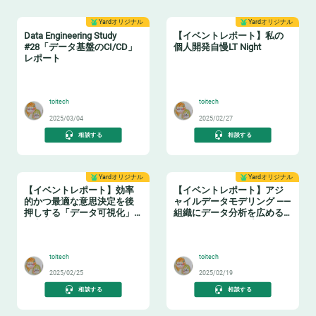
Yardオリジナル
Yardオリジナル
Data Engineering Study
【イベントレポート】私の
#28「データ基盤のCI/CD」
個人開発自慢LT Night
レポート
🔧
🤓
toitech
toitech
2025/03/04
2025/02/27
相談する
相談する
Yardオリジナル
Yardオリジナル
【イベントレポート】効率
【イベントレポート】アジ
的かつ最適な意思決定を後
ャイルデータモデリング ——
押しする「データ可視化」
組織にデータ分析を広める
の実践ノウハウ データマネ
ためのテーブル設計ガイド
🤓
❄️
ジメントの勘所【日本経済
新聞社×アソビュー】
toitech
toitech
2025/02/25
2025/02/19
相談する
相談する