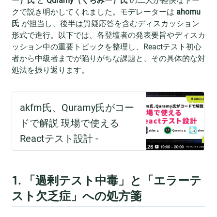
ー）氏
と
Quramy（くらみー）氏
の二人が軽快なトー
クで説き明かしてくれました。モデレーターは
ahomu
氏
が担当し、後半は質疑応答を含むディスカッション
形式で進行。以下では、各登壇者の発表要旨やディスカ
ッション中の重要トピックを整理し、Reactテスト初心
者から中級者までが陥りがちな課題と、その具体的な対
処法を振り返ります。
1. 「過剰テスト中毒」と「エラーテ
スト欠乏症」への処方箋