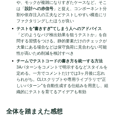
や、モックが複雑になりすぎたケースなど。そこ
は「
設計への赤信号
」と捉え、コンポーネント分
割や依存注入の工夫などテストしやすい構造にリ
ファクタリングしたほうが良い
テストを“書きすぎ”てしまう人へのアドバイス
「どのようなバグ検出効果を狙うテストか」を自
問する習慣をつける。静的要素だけのチェックが
大量にある場合などは保守負荷に見合わない可能
性が高いため削減を検討すべき
チームでテストコードの書き方を統一する方法
3Aパターンをコメントで明示するなどスタイルを
定める。一方でコメントだけでは3ヶ月後に忘れ
られがち。CLIスクリプトや専用ライブラリで“正
しいパターン”を自動生成する仕組みを用意し、組
織的にテストを育てるアイデアも有効
全体を踏まえた感想