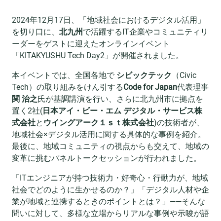
2024年12月17日、「地域社会におけるデジタル活用」
を切り口に、
北九州
で活躍するIT企業やコミュニティリ
ーダーをゲストに迎えたオンラインイベント
「KITAKYUSHU Tech Day2」が開催されました。
本イベントでは、全国各地で
シビックテック
（Civic
Tech）の取り組みをけん引する
Code for Japan
代表理事
関 治之
氏が基調講演を行い、さらに北九州市に拠点を
置く2社(
日本アイ・ビー・エム デジタル・サービス株
式会社
と
ウイングアーク１ｓｔ株式会社
)の技術者が、
地域社会×デジタル活用に関する具体的な事例を紹介。
最後に、地域コミュニティの視点からも交えて、地域の
変革に挑むパネルトークセッションが行われました。
「ITエンジニアが持つ技術力・好奇心・行動力が、地域
社会でどのように生かせるのか？」「デジタル人材や企
業が地域と連携するときのポイントとは？」——そんな
問いに対して、多様な立場からリアルな事例や示唆が語