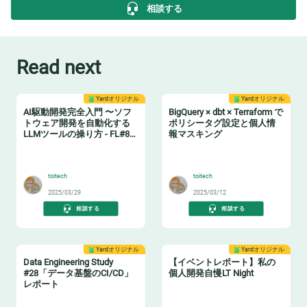
相談する
Read next
Yardオリジナル
Yardオリジナル
AI駆動開発完全入門 〜ソフ
BigQuery × dbt × Terraform で
トウェア開発を自動化する
ポリシータグ設定と個人情
LLMツールの操り方 - FL#87
報マスキング
イベントレポート
🤖
🔖
toitech
toitech
2025/03/29
2025/03/12
相談する
相談する
Yardオリジナル
Yardオリジナル
Data Engineering Study
【イベントレポート】私の
#28「データ基盤のCI/CD」
個人開発自慢LT Night
レポート