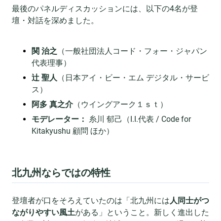
最後のパネルディスカッションには、以下の4名が登
壇・対話を深めました。
関 治之
（一般社団法人コード・フォー・ジャパン
代表理事）
辻 聖人
（日本アイ・ビー・エム デジタル・サービ
ス）
阿多 真之介
（ウイングアーク１ｓｔ）
モデレーター：
糸川 郁己（I.I.代表 / Code for
Kitakyushu 顧問 ほか）
北九州ならではの特性
登壇者が口をそろえていたのは「北九州には
人同士がつ
ながりやすい風土
がある」ということ。新しく進出した