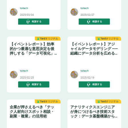
🔧
🤓
toitech
toitech
2025/03/04
2025/02/27
相談する
相談する
Yardオリジナル
Yardオリジナル
【イベントレポート】効率
【イベントレポート】アジ
的かつ最適な意思決定を後
ャイルデータモデリング ——
押しする「データ可視化」
組織にデータ分析を広める
の実践ノウハウ データマネ
ためのテーブル設計ガイド
🤓
❄️
ジメントの勘所【日本経済
新聞社×アソビュー】
toitech
toitech
2025/02/25
2025/02/19
相談する
相談する
Yardオリジナル
Yardオリジナル
企業が押さえるべき「テッ
アナリティクスエンジニア
ク人材向けスポット相談・
が身につけるべき技術スタ
副業・複業」の活用術
ック：データ基盤構築からBI
活用まで
👩‍💻
📈