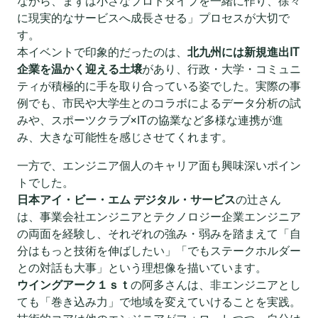
ながら、まずは小さなプロトタイプを一緒に作り、徐々
に現実的なサービスへ成長させる」プロセスが大切で
す。
本イベントで印象的だったのは、
北九州には新規進出IT
企業を温かく迎える土壌
があり、行政・大学・コミュニ
ティが積極的に手を取り合っている姿でした。実際の事
例でも、市民や大学生とのコラボによるデータ分析の試
みや、スポーツクラブ×ITの協業など多様な連携が進
み、大きな可能性を感じさせてくれます。
一方で、エンジニア個人のキャリア面も興味深いポイン
トでした。
日本アイ・ビー・エム デジタル・サービス
の辻さん
は、事業会社エンジニアとテクノロジー企業エンジニア
の両面を経験し、それぞれの強み・弱みを踏まえて「自
分はもっと技術を伸ばしたい」「でもステークホルダー
との対話も大事」という理想像を描いています。
ウイングアーク１ｓｔ
の阿多さんは、非エンジニアとし
ても「巻き込み力」で地域を変えていけることを実践。