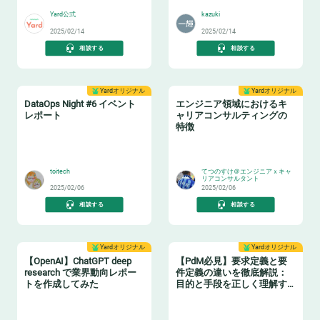
Yard公式
kazuki
2025/02/14
2025/02/14
相談する
相談する
Yardオリジナル
Yardオリジナル
DataOps Night #6 イベント
エンジニア領域におけるキ
レポート
ャリアコンサルティングの
特徴
🔧
👂
toitech
てつのすけ＠エンジニアｘキャ
リアコンサルタント
2025/02/06
2025/02/06
相談する
相談する
Yardオリジナル
Yardオリジナル
【OpenAI】ChatGPT deep
【PdM必見】要求定義と要
research で業界動向レポー
件定義の違いを徹底解説：
トを作成してみた
目的と手段を正しく理解す
る
🤖
🛠️