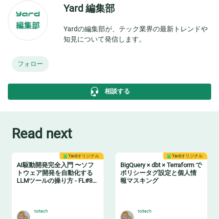
Yard 編集部
Yardの編集部が、テック業界の最新トレンドや
知見について発信します。
フォロー
相談する
Read next
Yardオリジナル
Yardオリジナル
AI駆動開発完全入門 〜ソフ
BigQuery × dbt × Terraform で
トウェア開発を自動化する
ポリシータグ設定と個人情
LLMツールの操り方 - FL#87
報マスキング
イベントレポート
🤖
🔖
toitech
toitech