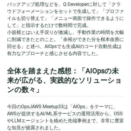
バックアップ処理などを、Q Developerに対して「クラ
ウドフォーメーションをセットで生成して」「プロファ
イルも切り替えて」「メニュー画面で操作できるように
して」と指示するだけで数時間で完成。
小規模とはいえ手戻りが激減し、手動作業の時間を大幅
に削減できたとのこと。「余裕ができた分を根本改善に
回せる」と述べ、AIOpsでも生成AIのコード自動生成は
有力なアプローチと感じさせる内容でした。
全体を踏まえた感想：「AIOpsの未
来が広がる、実践的なソリューショ
ンの数々」
今回のOpsJAWS Meetup33は「AIOps」をテーマに、
AWSが提供するAI/ML系サービスの運用活用から、OSS
やLLMエージェントを絡めた先端事例まで、非常に豊富
な知見が披露されました。