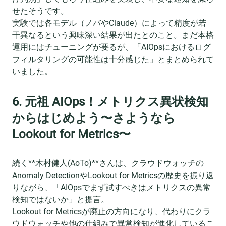
せたそうです。
実験では各モデル（ノバやClaude）によって精度が若
干異なるという興味深い結果が出たとのこと。まだ本格
運用にはチューニングが要るが、「AIOpsにおけるログ
フィルタリングの可能性は十分感じた」とまとめられて
いました。
6. 元祖 AIOps！メトリクス異状検知
からはじめよう〜さようなら
Lookout for Metrics〜
続く**木村健人(AoTo)**さんは、クラウドウォッチの
Anomaly DetectionやLookout for Metricsの歴史を振り返
りながら、「AIOpsでまず試すべきはメトリクスの異常
検知ではないか」と提言。
Lookout for Metricsが廃止の方向になり、代わりにクラ
ウドウォッチや他の仕組みで異常検知が進化しているこ