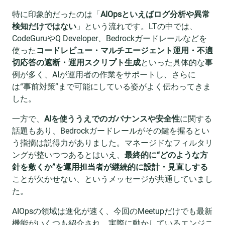
特に印象的だったのは「
AIOpsといえばログ分析や異常
検知だけではない
」という流れです。LTの中では、
CodeGuruやQ Developer、Bedrockガードレールなどを
使った
コードレビュー・マルチエージェント運用・不適
切応答の遮断・運用スクリプト生成
といった具体的な事
例が多く、AIが運用者の作業をサポートし、さらに
は“事前対策”まで可能にしている姿がよく伝わってきま
した。
一方で、
AIを使ううえでのガバナンスや安全性
に関する
話題もあり、Bedrockガードレールがその鍵を握るとい
う指摘は説得力がありました。マネージドなフィルタリ
ングが整いつつあるとはいえ、
最終的に“どのような方
針を敷くか”を運用担当者が継続的に設計・見直しする
ことが欠かせない、というメッセージが共通していまし
た。
AIOpsの領域は進化が速く、今回のMeetupだけでも最新
機能がいくつも紹介され、実際に動かしているエンジニ