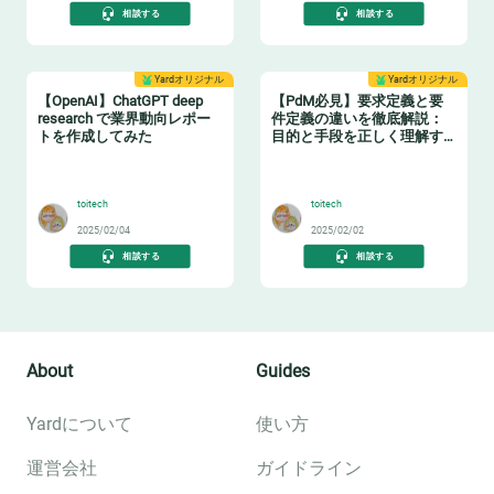
相談する
相談する
Yardオリジナル
Yardオリジナル
【OpenAI】ChatGPT deep
【PdM必見】要求定義と要
research で業界動向レポー
件定義の違いを徹底解説：
トを作成してみた
目的と手段を正しく理解す
る
🤖
🛠️
toitech
toitech
2025/02/04
2025/02/02
相談する
相談する
About
Guides
Yardについて
使い方
運営会社
ガイドライン