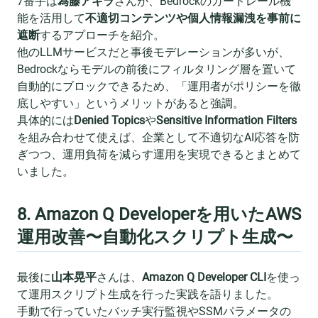
7番手は
為藤アキラ
さんが、Bedrockのガードレール機
能を活用して
不適切コンテンツや個人情報漏洩を事前に
遮断
するアプローチを紹介。
他のLLMサービスだと事後モデレーションが多いが、
Bedrockならモデルの前後にフィルタリング層を置いて
自動的にブロックできるため、「運用者がポリシーを徹
底しやすい」というメリットがあると強調。
具体的には
Denied Topics
や
Sensitive Information Filters
を組み合わせて使えば、企業として不適切なAI応答を防
ぎつつ、運用負荷を減らす運用を実現できるとまとめて
いました。
8. Amazon Q Developerを用いたAWS
運用改善〜自動化スクリプト生成〜
最後に
山本晃平
さんは、
Amazon Q Developer CLI
を使っ
て運用スクリプト生成を行った実践を語りました。
手動で行っていたバッチ実行監視やSSMパラメータの