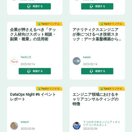
相談する
相談する
Yardオリジナル
Yardオリジナル
企業が押さえるべき「テッ
アナリティクスエンジニア
ク人材向けスポット相談・
が身につけるべき技術スタ
副業・複業」の活用術
ック：データ基盤構築からBI
活用まで
👩‍💻
📈
Yard公式
kazuki
2025/02/14
2025/02/14
相談する
相談する
Yardオリジナル
Yardオリジナル
DataOps Night #6 イベント
エンジニア領域におけるキ
レポート
ャリアコンサルティングの
特徴
🔧
👂
toitech
てつのすけ＠エンジニアｘキャ
リアコンサルタント
2025/02/06
2025/02/06