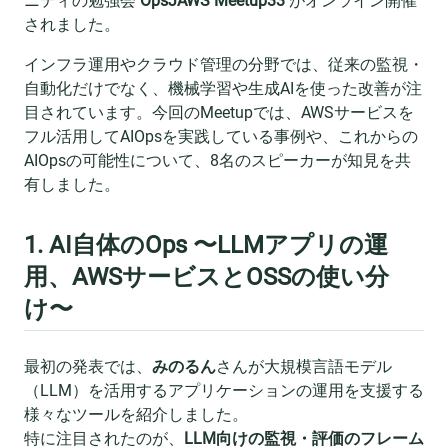
ニティの勉強会
OpsJAWS Meetup33
がオンライン開催
されました。
インフラ運用やクラウド管理の分野では、従来の監視・
自動化だけでなく、機械学習や生成AIを使った改善が注
目されています。今回のMeetupでは、AWSサービスを
フル活用してAIOpsを実践している事例や、これからの
AIOpsの可能性について、8名のスピーカーが知見を共
有しました。
1. AI自体のOps 〜LLMアプリの運
用、AWSサービスとOSSの使い分
け〜
最初の発表では、
みのるん
さんが大規模言語モデル
（LLM）を活用するアプリケーションの運用を支援する
様々なツールを紹介しました。
特に注目されたのが、
LLM向けの監視・評価のフレーム