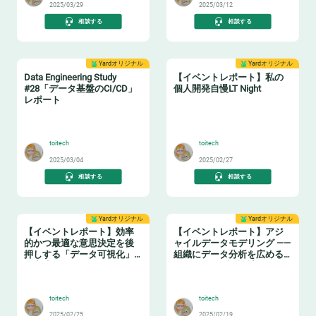
2025/03/29
2025/03/12
相談する
相談する
Yardオリジナル
Yardオリジナル
Data Engineering Study
【イベントレポート】私の
#28「データ基盤のCI/CD」
個人開発自慢LT Night
レポート
🔧
🤓
toitech
toitech
2025/03/04
2025/02/27
相談する
相談する
Yardオリジナル
Yardオリジナル
【イベントレポート】効率
【イベントレポート】アジ
的かつ最適な意思決定を後
ャイルデータモデリング ——
押しする「データ可視化」
組織にデータ分析を広める
の実践ノウハウ データマネ
ためのテーブル設計ガイド
🤓
❄️
ジメントの勘所【日本経済
新聞社×アソビュー】
toitech
toitech
2025/02/25
2025/02/19