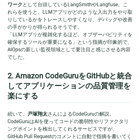
ワーク
として台頭しているLangSmithやLangfuse。こ
れらを使うと、LLMアプリがどのような入出力をやり取
りしているかをトレースしやすくなり、デバッグや改善
の手がかりが得られるそうです。
「LLMアプリが複雑化するほど、オブザーバビリティを
確保するツールが重要になる」という指摘が印象的で、
AIOpsの新しい監視領域として要注目と感じさせる内容
でした。
2. Amazon CodeGuruをGitHubと統合
してアプリケーションの品質管理を
楽にする
続いて、
戸塚翔太
さんによるCodeGuruの解説。
CodeGuruはAIを使ってコードの脆弱性やリファクタリ
ングポイントを検出してくれるサービスですが、
GitHub Pull Requestのコメントに自動で指摘を書いてく