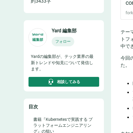
約
3433
字
Yard 編集部
テー
トフ
フォロー
中で
Yardの編集部が、テック業界の最
今回
新トレンドや知見について発信し
た。
ます。
相談してみる
目次
書籍『Kubernetesで実践する プ
ラットフォームエンジニアリン
グ』の狙い