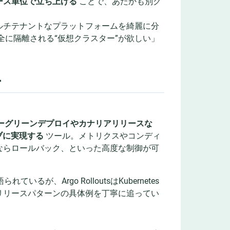
ース単位で立ち上げる
ことで、あたかも別ク
ルチテナントなプラットフォームを綺麗に分
全に隔離される“仮想クラスター”が欲しい」
ー
ーグリーンデプロイやカナリアリリースな
ィブに実現する
ツール。メトリクスやコンディ
ならロールバック、といった高度な制御が可
が、Argo RolloutsはKubernetes
リリースパターンの具体例を丁寧に追ってい