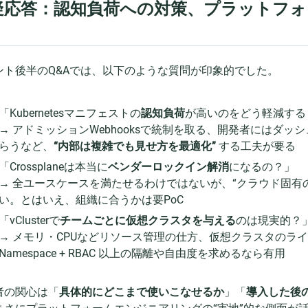
疑応答：認知負荷への対策、プラットフォ
ント後半のQ&Aでは、以下のような質問が印象的でした。
「Kubernetesマニフェストの
認知負荷
が高いのをどう軽減する
→ アドミッションWebhooksで統制を取る、開発者にはダッ
らうなど、
“内部は複雑でも見せ方を最適化”
する工夫が要る
「Crossplaneは本当に
ベンダーロックイン解消
になるの？」
→ 全ユースケースを満たせるわけではないが、“クラウド固有の
い。とはいえ、組織に合うかは要PoC
「vClusterで
チームごとに仮想クラスタを与える
のは現実的？
→ メモリ・CPUなどリソース管理の仕方、仮想クラスタのラ
Namespace + RBAC 以上の隔離や自由度を求めるなら有用
者の関心は「
具体的にどこまで使いこなせるか
」「
導入した後