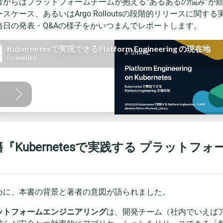
からはプラットフォームチームが抱える“あるあるの悩み”が続々と寄せら
ースケース、あるいはArgo Rolloutsの段階的リリースに
当日の発表・Q&Aの様子をかいつまんでレポートします。
『Kubernetesで実践する プラット
めに、本書の背景と著者の意図が語られました。
ットフォームエンジニアリング
は、開発チーム（社内でいえばア