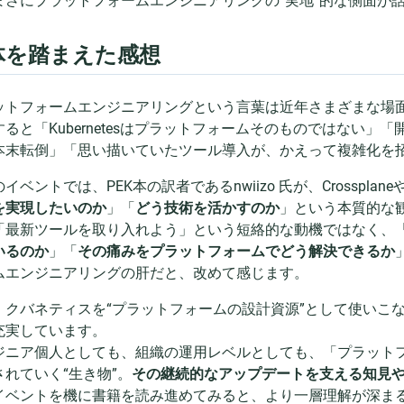
まさにプラットフォームエンジニアリングの“実地”的な側面が
体を踏まえた感想
ットフォームエンジニアリングという言葉は近年さまざまな場
すると「Kubernetesはプラットフォームそのものではない
本末転倒」「思い描いていたツール導入が、かえって複雑化を
イベントでは、PEK本の訳者であるnwiizo 氏が、Crossplan
を実現したいのか
」「
どう技術を活かすのか
」という本質的な
「最新ツールを取り入れよう」という短絡的な動機ではなく、
いるのか
」「
その痛みをプラットフォームでどう解決できるか
ムエンジニアリングの肝だと、改めて感じます。
、クバネティスを“プラットフォームの設計資源”として使いこ
充実しています。
ジニア個人としても、組織の運用レベルとしても、「プラット
されていく“生き物”。
その継続的なアップデートを支える知見
イベントを機に書籍を読み進めてみると、より一層理解が深ま