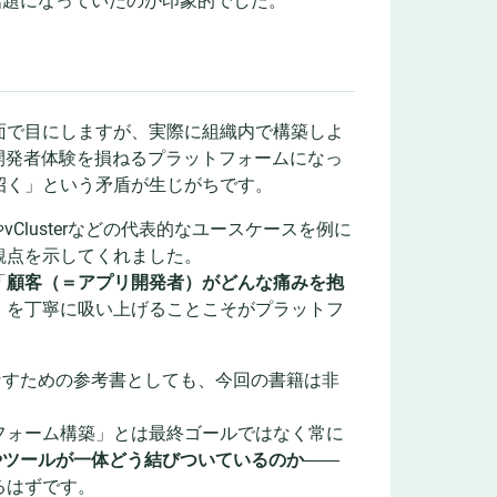
話題になっていたのが印象的でした。
面で目にしますが、実際に組織内で構築しよ
」「開発者体験を損ねるプラットフォームになっ
招く」という矛盾が生じがちです。
eやvClusterなどの代表的なユースケースを例に
観点を示してくれました。
「
顧客（＝アプリ開発者）がどんな痛みを抱
」を丁寧に吸い上げることこそがプラットフ
なすための参考書としても、今回の書籍は非
フォーム構築」とは最終ゴールではなく常に
やツールが一体どう結びついているのか
――
るはずです。