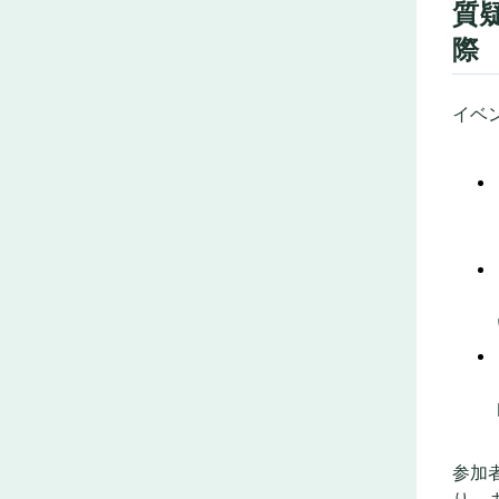
質
際
イベ
参加