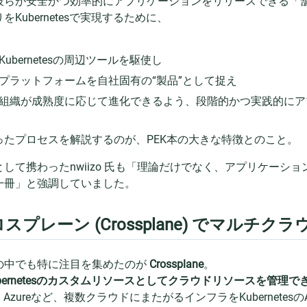
彼らが安全かつ効率的にアプリケーションをリリースできる「
をKubernetesで実現するために、
Kubernetesの周辺ツールを駆使し
プラットフォームを自社固有の“製品”として捉え
組織が成熟度に応じて進化できるよう、段階的かつ実践的にア
ったプロセスを解説するのが、PEK本の大きな特徴とのこと。
として携わったnwiizo 氏も「理論だけでなく、アプリケーシ
一冊」と強調していました。
スプレーン (Crossplane) でマルチ
の中でも特に注目を集めたのが
Crossplane
。
bernetesのカスタムリソースとしてクラウドリソースを管理で
・Azureなど、複数クラウドにまたがるインフラをKubernete