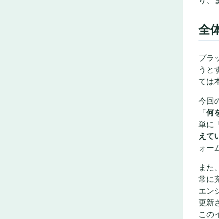
り、
全
プラ
うと
ては
今回の
「
何
単に
えて
ォー
また
常に
エン
更新
この