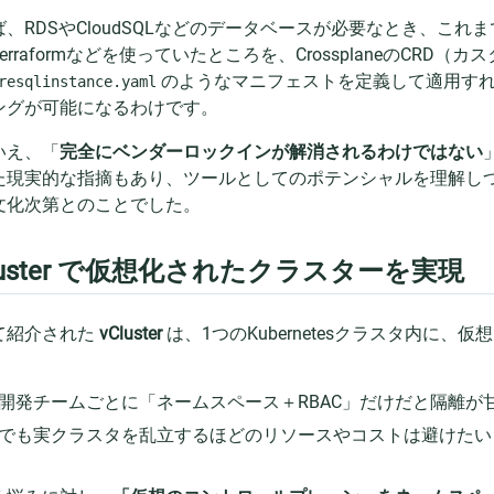
ば、RDSやCloudSQLなどのデータベースが必要なとき、こ
erraformなどを使っていたところを、CrossplaneのCRD
のようなマニフェストを定義して適用すれば、
resqlinstance.yaml
ングが可能になるわけです。
いえ、「
完全にベンダーロックインが解消されるわけではない
た現実的な指摘もあり、ツールとしてのポテンシャルを理解し
文化次第とのことでした。
luster で仮想化されたクラスターを実現
て紹介された
vCluster
は、1つのKubernetesクラスタ内に
開発チームごとに「ネームスペース＋RBAC」だけだと隔離が甘い
でも実クラスタを乱立するほどのリソースやコストは避けたい