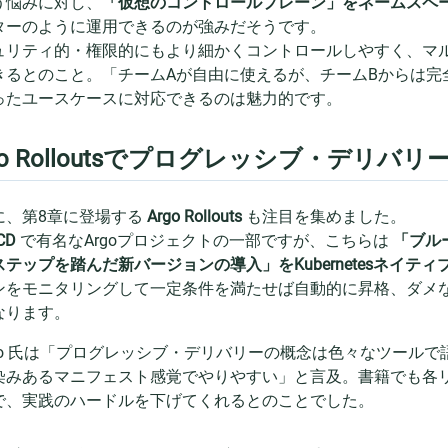
う悩みに対し、
「仮想のコントロールプレーン」をネームスペ
ターのように運用できるのが強みだそうです。
ュリティ的・権限的にもより細かくコントロールしやすく、マ
きるとのこと。「チームAが自由に使えるが、チームBからは完
ったユースケースに対応できるのは魅力的です。
go Rolloutsでプログレッシブ・デリバリ
に、第8章に登場する
Argo Rollouts
も注目を集めました。
CD
で有名なArgoプロジェクトの一部ですが、こちらは
「ブル
ステップを踏んだ新バージョンの導入」をKubernetesネイテ
ンをモニタリングして一定条件を満たせば自動的に昇格、ダメ
なります。
izo 氏は「プログレッシブ・デリバリーの概念は色々なツールで語られている
染みあるマニフェスト感覚でやりやすい」と言及。書籍でも各
で、実践のハードルを下げてくれるとのことでした。