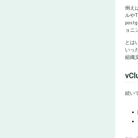
例え
ルやT
postg
ョニ
とは
いっ
組織
vC
続い