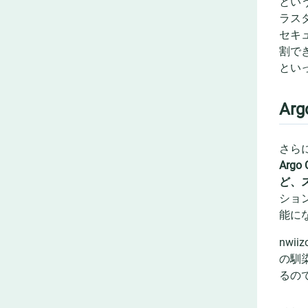
とい
ラス
セキ
割で
とい
Ar
さら
Argo 
ど、
ショ
能に
nwi
の馴
るの