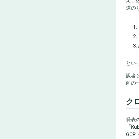
え、
道のり
とい
訳者
向の
クロ
発表
「Ku
GCP