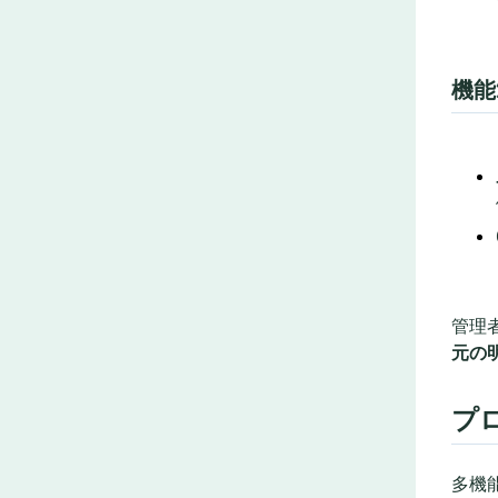
機能
管理
元の
プ
多機