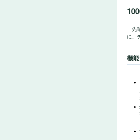
10
「先
に、チ
機能