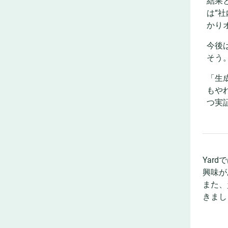
結果
は“
かり
今後
そう
「生
もや
つ実
Yar
興味が
また、
きまし