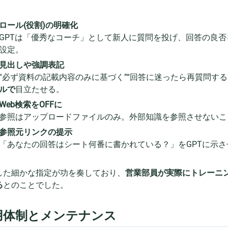
ロール(役割)の明確化
GPTは「優秀なコーチ」として新人に質問を投げ、回答の良
設定。
見出しや強調表記
“必ず資料の記載内容のみに基づく”“回答に迷ったら再質問す
ルで
目立たせる。
Web検索をOFFに
参照はアップロードファイルのみ。外部知識を参照させないこ
参照元リンクの提示
「あなたの回答はシート何番に書かれている？」をGPTに示
した細かな指定が功を奏しており、
営業部員が実際にトレーニ
る
とのことでした。
用体制とメンテナンス