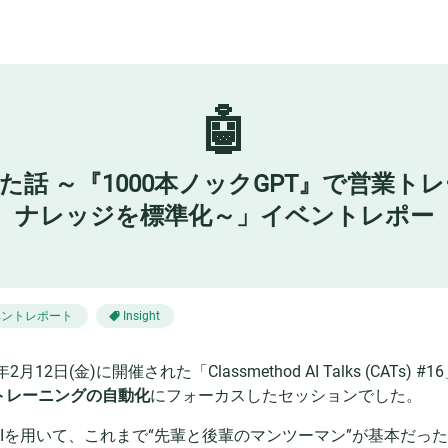
🤖
た話 ～『1000本ノックGPT』で営業
ナレッジを標準化～」イベントレポー
ベントレポート
Insight
5年2月12日(金)に開催された「Classmethod AI Talks (C
トレーニングの自動化
にフォーカスしたセッションでした。
AIを用いて、これまで“先輩と後輩のマンツーマン”が基本だっ