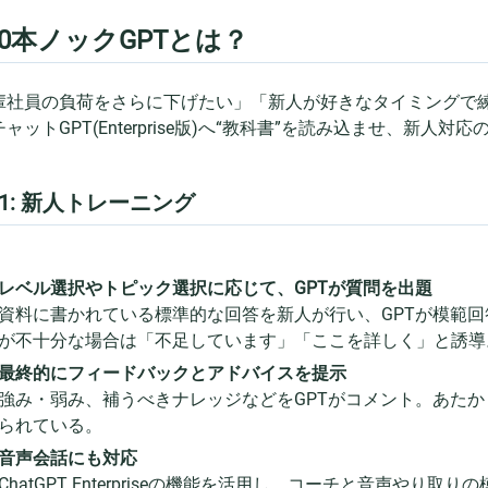
00本ノックGPTとは？
輩社員の負荷をさらに下げたい」「新人が好きなタイミングで
ャットGPT(Enterprise版)へ“教科書”を読み込ませ、新
1: 新人トレーニング
レベル選択やトピック選択に応じて、GPTが質問を出題
資料に書かれている標準的な回答を新人が行い、GPTが模範
が不十分な場合は「不足しています」「ここを詳しく」と誘導
最終的にフィードバックとアドバイスを提示
強み・弱み、補うべきナレッジなどをGPTがコメント。あた
られている。
音声会話にも対応
ChatGPT Enterpriseの機能を活用し、コーチと音声やり取