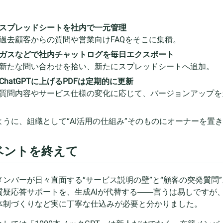
スプレッドシートを社内で一元管理
過去顧客からの質問や営業向けFAQをそこに集積。
ガスなどで社内チャットログを毎日エクスポート
新たな問い合わせを拾い、新たにスプレッドシートへ追加。
ChatGPTに上げるPDFは定期的に更新
質問内容やサービス仕様の変化に応じて、バージョンアップを
ように、組織として“AI活用の仕組み”そのものにオーナーを置
ベントを終えて
メンバーが日々直面する“サービス説明の壁”と“顧客の突発質問
質疑応答サポートを、生成AIが代替する――言うは易しですが
体制づくりなど実に丁寧な仕込みが必要と分かりました。