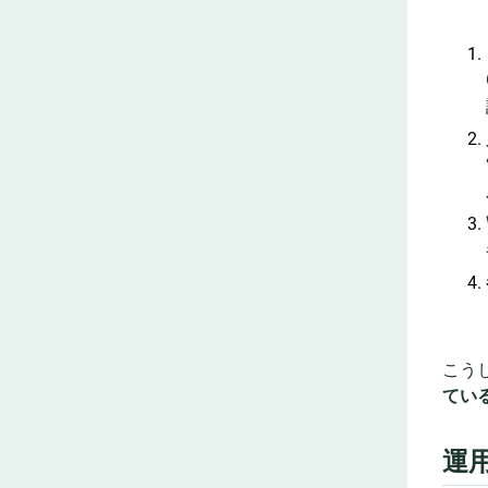
こう
てい
運