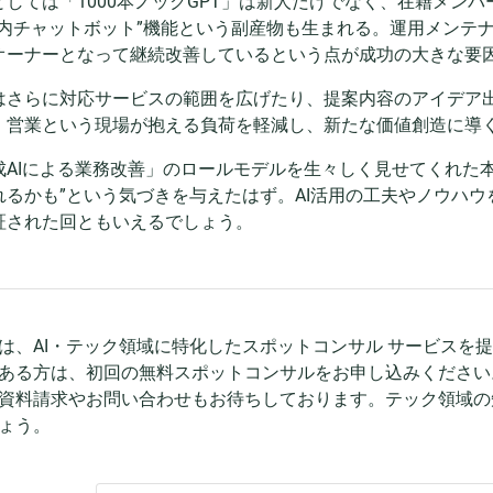
としては「1000本ノックGPT」は新人だけでなく、在籍メン
社内チャットボット”機能という副産物も生まれる。運用メンテ
オーナーとなって継続改善しているという点が成功の大きな要
はさらに対応サービスの範囲を広げたり、提案内容のアイデア
。営業という現場が抱える負荷を軽減し、新たな価値創造に導
成AIによる業務改善」のロールモデルを生々しく見せてくれた
れるかも”という気づきを与えたはず。AI活用の工夫やノウハウ
証された回ともいえるでしょう。
dでは、AI・テック領域に特化したスポットコンサル サービスを
ある方は、初回の無料スポットコンサルをお申し込みください
資料請求やお問い合わせもお待ちしております。テック領域の
ょう。