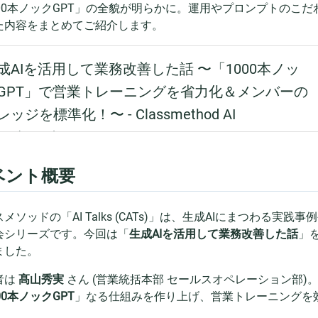
000本ノックGPT」の全貌が明らかに。運用やプロンプトのこ
た内容をまとめてご紹介します。
ベント概要
メソッドの「AI Talks (CATs)」は、生成AIにまつわる
会シリーズです。今回は「
生成AIを活用して業務改善した話
」
ました。
者は
髙山秀実
さん (営業統括本部 セールスオペレーション部)
00本ノックGPT
」なる仕組みを作り上げ、営業トレーニングを