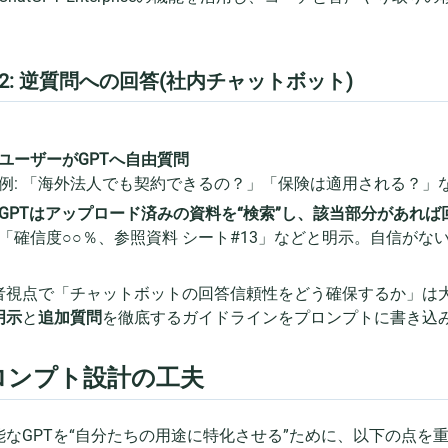
2: 逆質問への回答(社内チャットボット)
ユーザーがGPTへ自由質問
例: 「海外法人でも契約できるの？」「保険は適用される？」
GPTはアップロード済みの資料を“検索”し、該当部分があれば
「確信度○○％、参照資料 シート#13」などと明示。自信が
者視点で「チャットボットの回答信頼性をどう確保するか」は大き
明示
と
追加質問
を徹底するガイドラインをプロンプトに書き込
ロンプト設計の工夫
能なGPTを“自分たちの用途に特化させる”ために、以下の点を