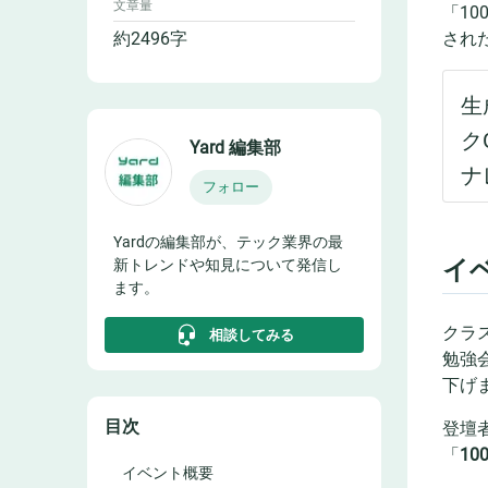
文章量
「1
約
2496
字
され
Yard 編集部
フォロー
Yardの編集部が、テック業界の最
イ
新トレンドや知見について発信し
ます。
クラス
相談してみる
勉強
下げ
目次
登壇
「
10
イベント概要