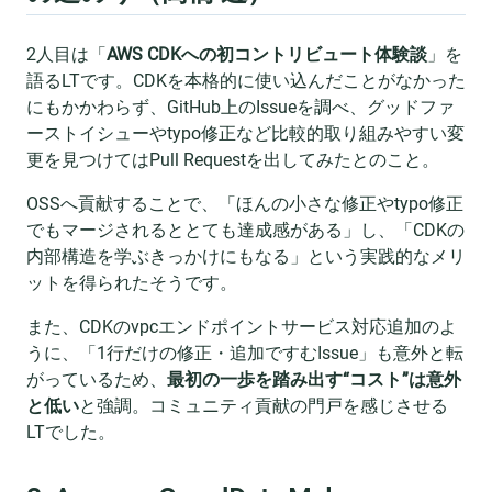
2人目は「
AWS CDKへの初コントリビュート体験談
」を
語るLTです。CDKを本格的に使い込んだことがなかった
にもかかわらず、GitHub上のIssueを調べ、グッドファ
ーストイシューやtypo修正など比較的取り組みやすい変
更を見つけてはPull Requestを出してみたとのこと。
OSSへ貢献することで、「ほんの小さな修正やtypo修正
でもマージされるととても達成感がある」し、「CDKの
内部構造を学ぶきっかけにもなる」という実践的なメリ
ットを得られたそうです。
また、CDKのvpcエンドポイントサービス対応追加のよ
うに、「1行だけの修正・追加ですむIssue」も意外と転
がっているため、
最初の一歩を踏み出す“コスト”は意外
と低い
と強調。コミュニティ貢献の門戸を感じさせる
LTでした。