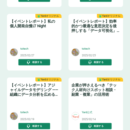
Yardオリジナル
Yardオリジナル
【イベントレポート】私の
【イベントレポート】効率
個人開発自慢LT Night
的かつ最適な意思決定を後
押しする「データ可視化」
の実践ノウハウ データマネ
🤓
🤓
ジメントの勘所【日本経済
新聞社×アソビュー】
toitech
toitech
2025/02/27
2025/02/25
相談する
相談する
Yardオリジナル
Yardオリジナル
【イベントレポート】アジ
企業が押さえるべき「テッ
ャイルデータモデリング ——
ク人材向けスポット相談・
組織にデータ分析を広める
副業・複業」の活用術
ためのテーブル設計ガイド
❄️
👩‍💻
toitech
Yard公式
2025/02/19
2025/02/14
相談する
相談する