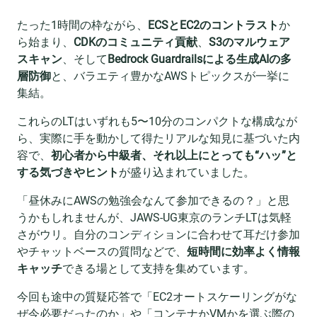
たった1時間の枠ながら、
ECSとEC2のコントラスト
か
ら始まり、
CDKのコミュニティ貢献
、
S3のマルウェア
スキャン
、そして
Bedrock Guardrailsによる生成AIの多
層防御
と、バラエティ豊かなAWSトピックスが一挙に
集結。
これらのLTはいずれも5〜10分のコンパクトな構成なが
ら、実際に手を動かして得たリアルな知見に基づいた内
容で、
初心者から中級者、それ以上にとっても“ハッ”と
する気づきやヒント
が盛り込まれていました。
「昼休みにAWSの勉強会なんて参加できるの？」と思
うかもしれませんが、JAWS-UG東京のランチLTは気軽
さがウリ。自分のコンディションに合わせて耳だけ参加
やチャットベースの質問などで、
短時間に効率よく情報
キャッチ
できる場として支持を集めています。
今回も途中の質疑応答で「EC2オートスケーリングがな
ぜ今必要だったのか」や「コンテナかVMかを選ぶ際の