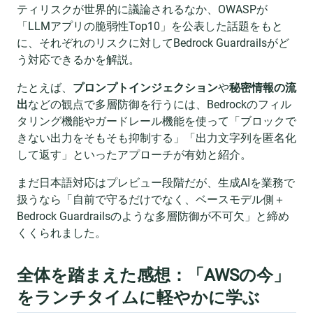
ティリスクが世界的に議論されるなか、OWASPが
「LLMアプリの脆弱性Top10」を公表した話題をもと
に、それぞれのリスクに対してBedrock Guardrailsがど
う対応できるかを解説。
たとえば、
プロンプトインジェクション
や
秘密情報の流
出
などの観点で多層防御を行うには、Bedrockのフィル
タリング機能やガードレール機能を使って「ブロックで
きない出力をそもそも抑制する」「出力文字列を匿名化
して返す」といったアプローチが有効と紹介。
まだ日本語対応はプレビュー段階だが、生成AIを業務で
扱うなら「自前で守るだけでなく、ベースモデル側＋
Bedrock Guardrailsのような多層防御が不可欠」と締め
くくられました。
全体を踏まえた感想：「AWSの今」
をランチタイムに軽やかに学ぶ