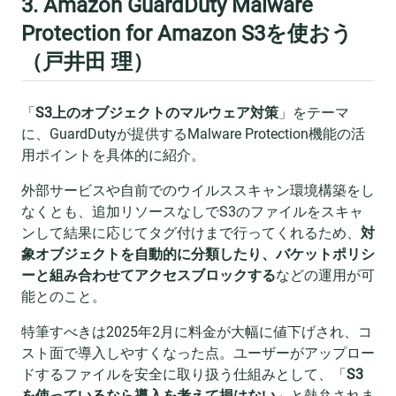
3. Amazon GuardDuty Malware
Protection for Amazon S3を使おう
（戸井田 理）
「
S3上のオブジェクトのマルウェア対策
」をテーマ
に、GuardDutyが提供するMalware Protection機能の活
用ポイントを具体的に紹介。
外部サービスや自前でのウイルススキャン環境構築をし
なくとも、追加リソースなしでS3のファイルをスキャ
ンして結果に応じてタグ付けまで行ってくれるため、
対
象オブジェクトを自動的に分類したり、バケットポリシ
ーと組み合わせてアクセスブロックする
などの運用が可
能とのこと。
特筆すべきは2025年2月に料金が大幅に値下げされ、コ
スト面で導入しやすくなった点。ユーザーがアップロー
ドするファイルを安全に取り扱う仕組みとして、「
S3
を使っているなら導入を考えて損はない
」と熱弁されま