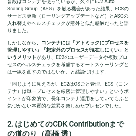
普段はコンテナを使っているが、久々にEC2 Auto
Scaling Group（ASG）を触る機会があった結果、ECSの
サービス更新（ローリングアップデートなど）とASGの
入れ替えやヘルスチェックが意外と似た感触だったと語
りました。
しかしながら、
コンテナには「アトミックにプロセスを
管理しやすい」「想定外のプロセスが混在しにくい」と
いうメリット
があり、EC2のユーザーデータや複数プロ
セスのヘルスチェックを考慮するオートスケーリングと
は一線を画すのではないか、と結論づけます。
「同じように見えるが、EC2はOSごと管理、ECS（コン
テナ）は単一プロセスを厳密に管理しやすい」というポ
イントが印象的で、長年コンテナ運用をしていてもふと
気づかない本質的な差異を楽しめたプレゼンでした。
2. はじめてのCDK Contributionまで
の道のり（髙橋 透）