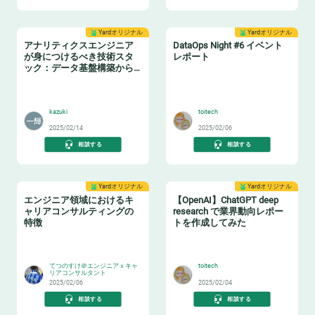
Yardオリジナル
Yardオリジナル
アナリティクスエンジニア
DataOps Night #6 イベント
が身につけるべき技術スタ
レポート
ック：データ基盤構築からBI
活用まで
📈
🔧
kazuki
toitech
2025/02/14
2025/02/06
相談する
相談する
Yardオリジナル
Yardオリジナル
エンジニア領域におけるキ
【OpenAI】ChatGPT deep
ャリアコンサルティングの
research で業界動向レポー
特徴
トを作成してみた
👂
🤖
てつのすけ＠エンジニアｘキャ
toitech
リアコンサルタント
2025/02/06
2025/02/04
相談する
相談する