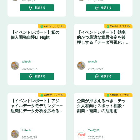
2025/03/12
2025/03/04
相談する
相談する
Yardオリジナル
Yardオリジナル
【イベントレポート】私の
【イベントレポート】効率
個人開発自慢LT Night
的かつ最適な意思決定を後
押しする「データ可視化」
の実践ノウハウ データマネ
🤓
🤓
ジメントの勘所【日本経済
新聞社×アソビュー】
toitech
toitech
2025/02/27
2025/02/25
相談する
相談する
Yardオリジナル
Yardオリジナル
【イベントレポート】アジ
企業が押さえるべき「テッ
ャイルデータモデリング ——
ク人材向けスポット相談・
組織にデータ分析を広める
副業・複業」の活用術
ためのテーブル設計ガイド
❄️
👩‍💻
toitech
Yard公式
2025/02/19
2025/02/14