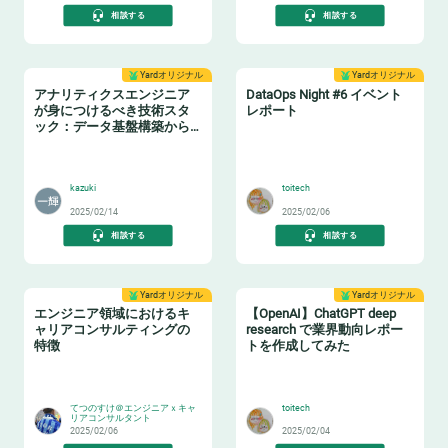
相談する
相談する
Yardオリジナル
Yardオリジナル
アナリティクスエンジニア
DataOps Night #6 イベント
が身につけるべき技術スタ
レポート
ック：データ基盤構築からBI
活用まで
📈
🔧
kazuki
toitech
2025/02/14
2025/02/06
相談する
相談する
Yardオリジナル
Yardオリジナル
エンジニア領域におけるキ
【OpenAI】ChatGPT deep
ャリアコンサルティングの
research で業界動向レポー
特徴
トを作成してみた
👂
🤖
てつのすけ＠エンジニアｘキャ
toitech
リアコンサルタント
2025/02/06
2025/02/04