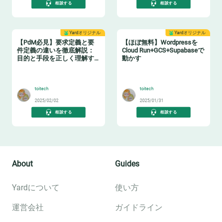
相談する
相談する
Yardオリジナル
Yardオリジナル
【PdM必見】要求定義と要
【ほぼ無料】Wordpressを
件定義の違いを徹底解説：
Cloud Run+GCS+Supabaseで
目的と手段を正しく理解す
動かす
る
🛠️
🆓
toitech
toitech
2025/02/02
2025/01/31
相談する
相談する
About
Guides
Yardについて
使い方
運営会社
ガイドライン