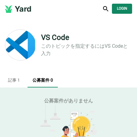
Yard
LOGIN
VS Code
このトピックを指定するには
VS Code
と
入力
記事 1
公募案件 0
公募案件がありません