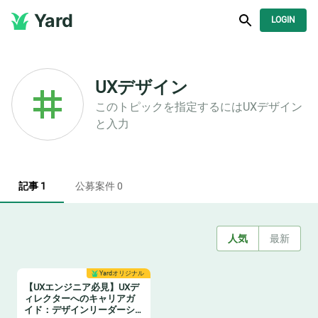
Yard
LOGIN
UXデザイン
このトピックを指定するには
UXデザイン
と入力
記事 1
公募案件 0
人気
最新
Yardオリジナル
【UXエンジニア必見】UXデ
ィレクターへのキャリアガ
イド：デザインリーダーシ