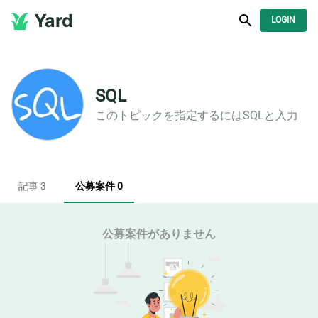
Yard
LOGIN
SQL
このトピックを指定するには
SQL
と入力
記事 3
公募案件 0
公募案件がありません