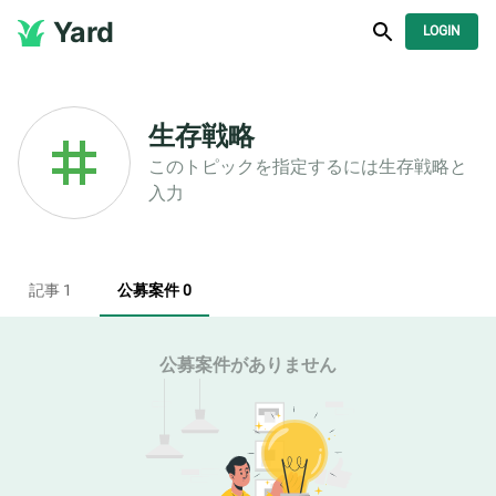
Yard
LOGIN
生存戦略
このトピックを指定するには
生存戦略
と
入力
記事 1
公募案件 0
公募案件がありません