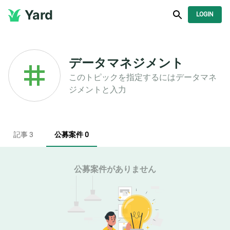
Yard
LOGIN
データマネジメント
このトピックを指定するには
データマネ
ジメント
と入力
記事 3
公募案件 0
公募案件がありません