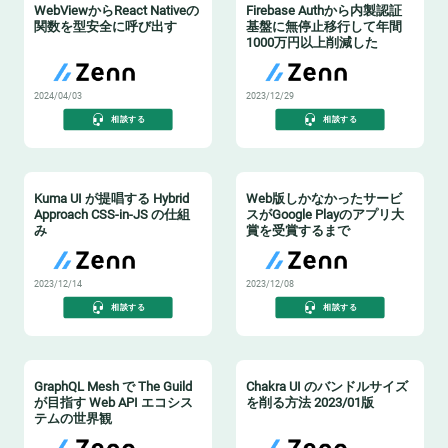
WebViewからReact Nativeの
Firebase Authから内製認証
関数を型安全に呼び出す
基盤に無停止移行して年間
1000万円以上削減した
2024/04/03
2023/12/29
相談する
相談する
Kuma UI が提唱する Hybrid
Web版しかなかったサービ
Approach CSS-in-JS の仕組
スがGoogle Playのアプリ大
み
賞を受賞するまで
2023/12/14
2023/12/08
相談する
相談する
GraphQL Mesh で The Guild
Chakra UI のバンドルサイズ
が目指す Web API エコシス
を削る方法 2023/01版
テムの世界観