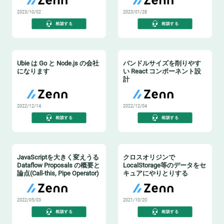
2023/10/02
2023/01/28
相談する
相談する
Ubie は Go と Node.js の会社
バンドルサイズを削りやす
になります
い React コンポーネント設
計
2022/12/14
2022/12/04
相談する
相談する
JavaScriptを大きく変えうる
クロスオリジンで
Dataflow Proposals の概要と
LocalStorage等のデータをセ
論点(Call-this, Pipe Operator)
キュアにやりとりする
2022/05/03
2021/10/20
相談する
相談する