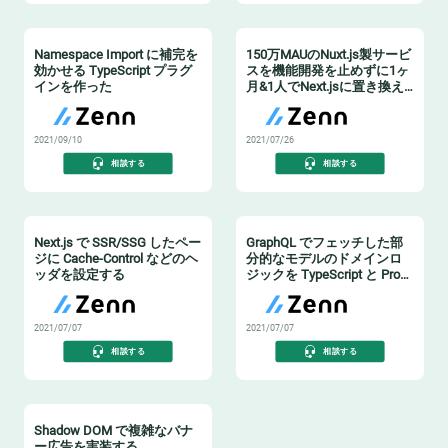
Namespace Import に補完を
150万MAUのNuxt.js製サービ
効かせる TypeScript プラグ
スを機能開発を止めずに1ヶ
インを作った
月&1人でNext.jsに置き換え
た話
2021/09/10
2021/07/26
相談する
相談する
Next.js で SSR/SSG したペー
GraphQL でフェッチした部
ジに Cache-Control などのヘ
分的なモデルのドメインロ
ッダを設定する
ジックを TypeScript と Proxy
で表現する試み
2021/07/07
2021/07/07
相談する
相談する
Shadow DOM で複雑なバナ
ー広告を実装する