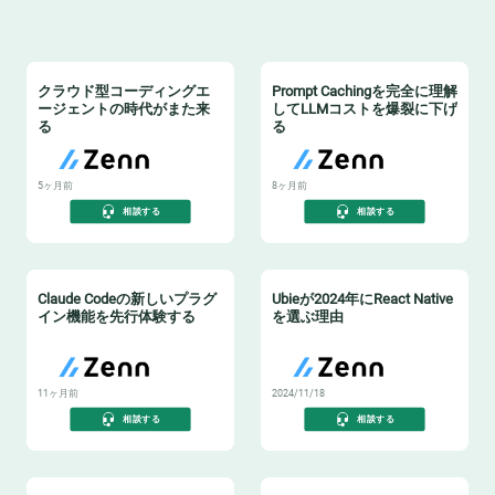
クラウド型コーディングエ
Prompt Cachingを完全に理解
ージェントの時代がまた来
してLLMコストを爆裂に下げ
る
る
5ヶ月前
8ヶ月前
相談する
相談する
Claude Codeの新しいプラグ
Ubieが2024年にReact Native
イン機能を先行体験する
を選ぶ理由
11ヶ月前
2024/11/18
相談する
相談する