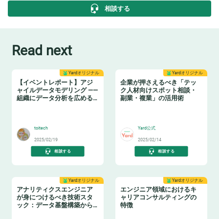
相談する
Read next
Yardオリジナル
Yardオリジナル
【イベントレポート】アジ
企業が押さえるべき「テッ
ャイルデータモデリング ——
ク人材向けスポット相談・
組織にデータ分析を広める
副業・複業」の活用術
ためのテーブル設計ガイド
❄️
👩‍💻
toitech
Yard公式
2025/02/19
2025/02/14
相談する
相談する
Yardオリジナル
Yardオリジナル
アナリティクスエンジニア
エンジニア領域におけるキ
が身につけるべき技術スタ
ャリアコンサルティングの
ック：データ基盤構築からBI
特徴
活用まで