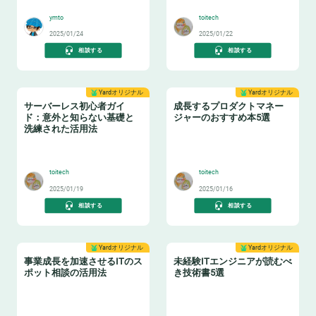
ymto
toitech
2025/01/24
2025/01/22
相談する
相談する
Yardオリジナル
Yardオリジナル
サーバーレス初心者ガイ
成長するプロダクトマネー
ド：意外と知らない基礎と
ジャーのおすすめ本5選
洗練された活用法
⌨️
📔
toitech
toitech
2025/01/19
2025/01/16
相談する
相談する
Yardオリジナル
Yardオリジナル
事業成長を加速させるITのス
未経験ITエンジニアが読むべ
ポット相談の活用法
き技術書5選
💁‍♂️
📚