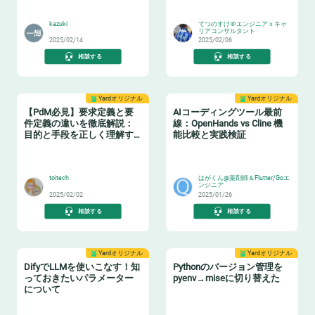
📈
👂
kazuki
てつのすけ＠エンジニアｘキャ
リアコンサルタント
2025/02/14
2025/02/06
相談する
相談する
Yardオリジナル
Yardオリジナル
【PdM必見】要求定義と要
AIコーディングツール最前
件定義の違いを徹底解説：
線：OpenHands vs Cline 機
目的と手段を正しく理解す
能比較と実践検証
る
🛠️
😸
toitech
はがくん@薬剤師＆Flutter/Goエ
ンジニア
2025/02/02
2025/01/26
相談する
相談する
Yardオリジナル
Yardオリジナル
DifyでLLMを使いこなす！知
Pythonのバージョン管理を
っておきたいパラメーター
pyenv→miseに切り替えた
について
🐶
🐍