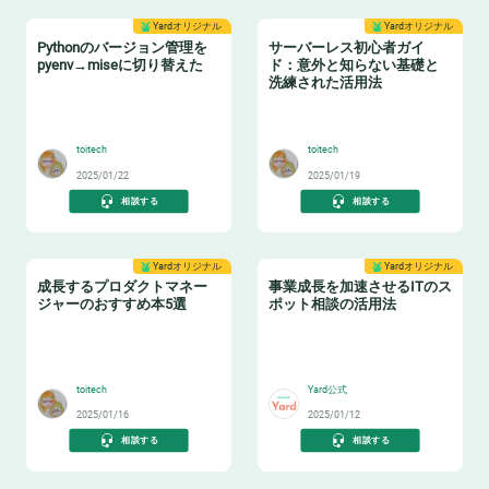
Yardオリジナル
Yardオリジナル
Pythonのバージョン管理を
サーバーレス初心者ガイ
pyenv→miseに切り替えた
ド：意外と知らない基礎と
洗練された活用法
🐍
⌨️
toitech
toitech
2025/01/22
2025/01/19
相談する
相談する
Yardオリジナル
Yardオリジナル
成長するプロダクトマネー
事業成長を加速させるITのス
ジャーのおすすめ本5選
ポット相談の活用法
📔
💁‍♂️
toitech
Yard公式
2025/01/16
2025/01/12
相談する
相談する