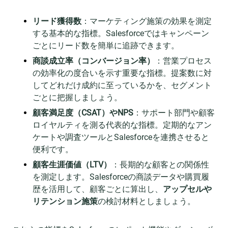
リード獲得数
：マーケティング施策の効果を測定
する基本的な指標。Salesforceではキャンペーン
ごとにリード数を簡単に追跡できます。
商談成立率（コンバージョン率）
：営業プロセス
の効率化の度合いを示す重要な指標。提案数に対
してどれだけ成約に至っているかを、セグメント
ごとに把握しましょう。
顧客満足度（CSAT）やNPS
：サポート部門や顧客
ロイヤルティを測る代表的な指標。定期的なアン
ケートや調査ツールとSalesforceを連携させると
便利です。
顧客生涯価値（LTV）
：長期的な顧客との関係性
を測定します。Salesforceの商談データや購買履
歴を活用して、顧客ごとに算出し、
アップセルや
リテンション施策
の検討材料としましょう。