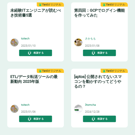
Yardオリジナル
Yardオリジナル
未経験ITエンジニアが読むべ
第四回：GCPでログイン機能
き技術書5選
を作ってみた
📚
🌐
toitech
さかもも
2025/01/10
2025/01/08
相談する
相談する
Yardオリジナル
Yardオリジナル
ETL/データ転送ツールの最
[aptos] 公開されてないスマ
新動向 2025年版
コンを動かすのってどうや
るの？
🛻
😇
toitech
3tomcha
2025/01/06
2024/12/28
相談する
相談する