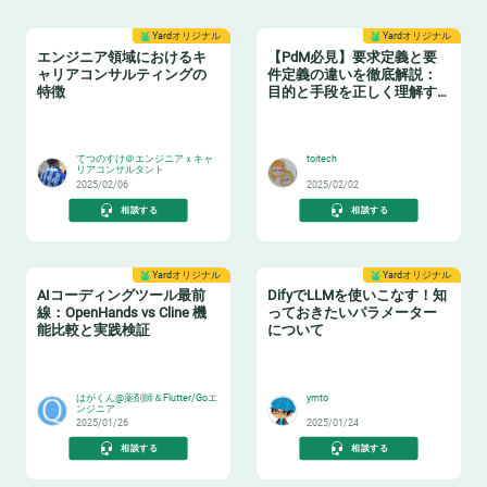
Yardオリジナル
Yardオリジナル
エンジニア領域におけるキ
【PdM必見】要求定義と要
ャリアコンサルティングの
件定義の違いを徹底解説：
特徴
目的と手段を正しく理解す
る
👂
🛠️
てつのすけ＠エンジニアｘキャ
toitech
リアコンサルタント
2025/02/06
2025/02/02
相談する
相談する
Yardオリジナル
Yardオリジナル
AIコーディングツール最前
DifyでLLMを使いこなす！知
線：OpenHands vs Cline 機
っておきたいパラメーター
能比較と実践検証
について
😸
🐶
はがくん@薬剤師＆Flutter/Goエ
ymto
ンジニア
2025/01/26
2025/01/24
相談する
相談する