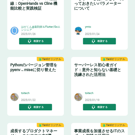
線：OpenHands vs Cline 機
っておきたいパラメーター
能比較と実践検証
について
😸
🐶
はがくん@薬剤師＆Flutter/Goエ
ymto
ンジニア
2025/01/26
2025/01/24
相談する
相談する
Yardオリジナル
Yardオリジナル
Pythonのバージョン管理を
サーバーレス初心者ガイ
pyenv→miseに切り替えた
ド：意外と知らない基礎と
洗練された活用法
🐍
⌨️
toitech
toitech
2025/01/22
2025/01/19
相談する
相談する
Yardオリジナル
Yardオリジナル
成長するプロダクトマネー
事業成長を加速させるITのス