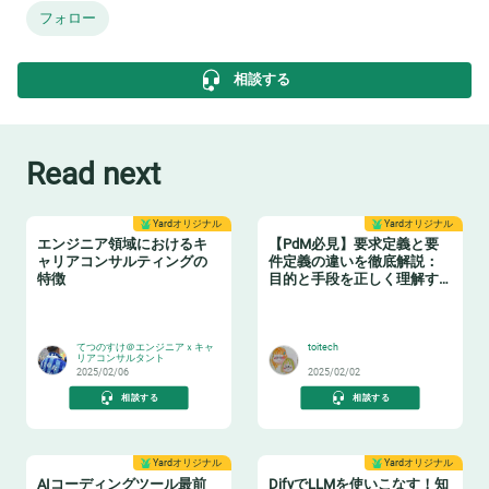
フォロー
相談する
Read next
Yardオリジナル
Yardオリジナル
エンジニア領域におけるキ
【PdM必見】要求定義と要
ャリアコンサルティングの
件定義の違いを徹底解説：
特徴
目的と手段を正しく理解す
る
👂
🛠️
てつのすけ＠エンジニアｘキャ
toitech
リアコンサルタント
2025/02/06
2025/02/02
相談する
相談する
Yardオリジナル
Yardオリジナル
AIコーディングツール最前
DifyでLLMを使いこなす！知