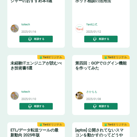
ジャーのおすすめ本5選
ポット相談の活用法
📔
💁‍♂️
toitech
Yard公式
2025/01/16
2025/01/12
相談する
相談する
Yardオリジナル
Yardオリジナル
未経験ITエンジニアが読むべ
第四回：GCPでログイン機能
き技術書5選
を作ってみた
📚
🌐
toitech
さかもも
2025/01/10
2025/01/08
相談する
相談する
Yardオリジナル
Yardオリジナル
ETL/データ転送ツールの最
[aptos] 公開されてないスマ
新動向 2025年版
コンを動かすのってどうや