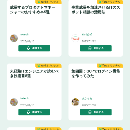
Yardオリジナル
Yardオリジナル
成長するプロダクトマネー
事業成長を加速させるITのス
ジャーのおすすめ本5選
ポット相談の活用法
📔
💁‍♂️
toitech
Yard公式
2025/01/16
2025/01/12
相談する
相談する
Yardオリジナル
Yardオリジナル
未経験ITエンジニアが読むべ
第四回：GCPでログイン機能
き技術書5選
を作ってみた
📚
🌐
toitech
さかもも
2025/01/10
2025/01/08
相談する
相談する
Yardオリジナル
Yardオリジナル