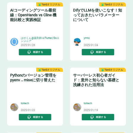
Yardオリジナル
Yardオリジナル
AIコーディングツール最前
DifyでLLMを使いこなす！知
線：OpenHands vs Cline 機
っておきたいパラメーター
能比較と実践検証
について
😸
🐶
はがくん@薬剤師＆Flutter/Goエ
ymto
ンジニア
2025/01/26
2025/01/24
相談する
相談する
Yardオリジナル
Yardオリジナル
Pythonのバージョン管理を
サーバーレス初心者ガイ
pyenv→miseに切り替えた
ド：意外と知らない基礎と
洗練された活用法
🐍
⌨️
toitech
toitech
2025/01/22
2025/01/19
相談する
相談する