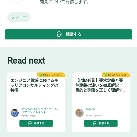
知見について発信します。
フォロー
相談する
Read next
Yardオリジナル
Yardオリジナル
エンジニア領域におけるキ
【PdM必見】要求定義と要
ャリアコンサルティングの
件定義の違いを徹底解説：
特徴
目的と手段を正しく理解す
る
👂
🛠️
てつのすけ＠エンジニアｘキャ
toitech
リアコンサルタント
2025/02/06
2025/02/02
相談する
相談する