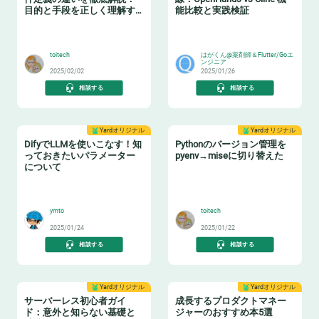
目的と手段を正しく理解す
能比較と実践検証
る
🛠️
😸
toitech
はがくん@薬剤師＆Flutter/Goエ
ンジニア
2025/02/02
2025/01/26
相談する
相談する
Yardオリジナル
Yardオリジナル
DifyでLLMを使いこなす！知
Pythonのバージョン管理を
っておきたいパラメーター
pyenv→miseに切り替えた
について
🐶
🐍
ymto
toitech
2025/01/24
2025/01/22
相談する
相談する
Yardオリジナル
Yardオリジナル
サーバーレス初心者ガイ
成長するプロダクトマネー
ド：意外と知らない基礎と
ジャーのおすすめ本5選