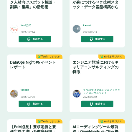
ク人材向けスポット相談・
が身につけるべき技術スタ
副業・複業」の活用術
ック：データ基盤構築からBI
活用まで
👩‍💻
📈
Yard公式
kazuki
2025/02/14
2025/02/14
相談する
相談する
Yardオリジナル
Yardオリジナル
DataOps Night #6 イベント
エンジニア領域におけるキ
レポート
ャリアコンサルティングの
特徴
🔧
👂
toitech
てつのすけ＠エンジニアｘキャ
リアコンサルタント
2025/02/06
2025/02/06
相談する
相談する
Yardオリジナル
Yardオリジナル
【PdM必見】要求定義と要
AIコーディングツール最前
件定義の違いを徹底解説：
線：OpenHands vs Cline 機