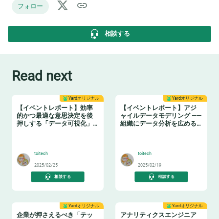
フォロー
相談する
Read next
Yardオリジナル
Yardオリジナル
【イベントレポート】効率
【イベントレポート】アジ
的かつ最適な意思決定を後
ャイルデータモデリング ——
押しする「データ可視化」
組織にデータ分析を広める
の実践ノウハウ データマネ
ためのテーブル設計ガイド
🤓
❄️
ジメントの勘所【日本経済
新聞社×アソビュー】
toitech
toitech
2025/02/25
2025/02/19
相談する
相談する
Yardオリジナル
Yardオリジナル
企業が押さえるべき「テッ
アナリティクスエンジニア