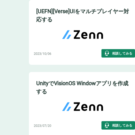
[UEFN][Verse]UIをマルチプレイヤー対
応する
相談してみる
2023/10/06
UnityでVisionOS Windowアプリを作成
する
相談してみる
2023/07/20