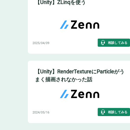
【Unity】ZLinqを使う
相談してみる
2025/04/09
【Unity】RenderTextureにParticleがう
まく描画されなかった話
相談してみる
2024/05/16