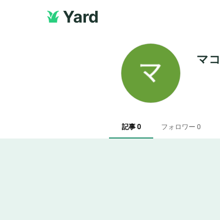
Yard
マ
記事 0
フォロワー 0