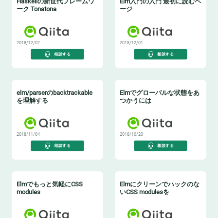
Haskellの新世代フレームワ
Elm入門の入門 最初に読むペ
ーク Tonatona
ージ
2018/12/02
2018/12/01
相談する
相談する
elm/parserのbacktrackable
Elmでグローバルな状態をあ
を理解する
つかうには
2018/11/04
2018/10/20
相談する
相談する
Elmでもっと気軽にCSS
Elmにクリーンでハックのな
modules
いCSS modulesを