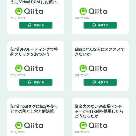
うに Virtual DOM にお願いす
る方法
2017/12/09
2017/12/07
相談する
相談する
[Elm] SPAルーティングで特
Elmはどんな人にオススメで
殊クリックをあつかう
きないか
2017/12/03
2017/11/28
相談する
相談する
[Elm] inputタグにlazyを使う
資金力のないWeb系ベンチ
ときの落とし穴と解決策
ャーがHaskellを採用したら
どうなったか
2017/08/11
2017/05/20