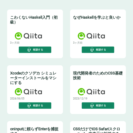
こわくないHaskell入門（初
なぜHaskellを学ぶと良いか
級）
3ヶ月前
3ヶ月前
相談する
相談する
Xcodeのクソデカ シミュレ
現代開発者のためのCSS基礎
ーターインストールをマシ
技術
にする
2024/06/05
2023/12/19
相談する
相談する
onInputに頼らずEnterを捕捉
CSSだけでiOS Safariスクロ