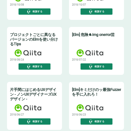
2018/10/08
2018/10/07
相談する
相談する
プロジェクトごとに異なる
[Elm] 危険🐐img onerror芸
バージョンのElmを使い分け
るTips
2018/08/24
2018/07/22
相談する
相談する
片手間にはじめるUXデザイ
[Elm]キミだけのッ最強Fuzzer
ン - ノンUXデザイナーズUX
を手に入れろ！
デザイン -
2018/06/27
2018/06/23
相談する
相談する