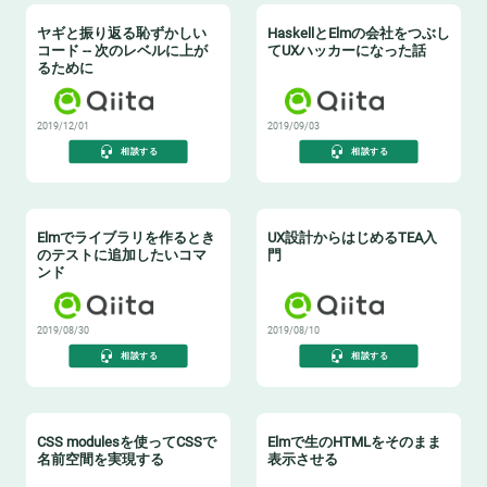
ヤギと振り返る恥ずかしい
HaskellとElmの会社をつぶし
コード -- 次のレベルに上が
てUXハッカーになった話
るために
2019/12/01
2019/09/03
相談する
相談する
Elmでライブラリを作るとき
UX設計からはじめるTEA入
のテストに追加したいコマ
門
ンド
2019/08/30
2019/08/10
相談する
相談する
CSS modulesを使ってCSSで
Elmで生のHTMLをそのまま
名前空間を実現する
表示させる