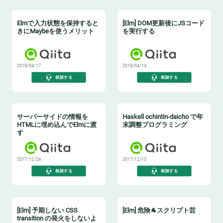
Elmで入力状態を保持すると
[Elm] DOM更新後にJSコード
きにMaybeを使うメリット
を実行する
2018/04/17
2018/04/14
相談する
相談する
サーバーサイドの情報を
Haskell ochintin-daicho で年
HTMLに埋め込んでElmに渡
末調整プログラミング
す
2017/12/24
2017/12/13
相談する
相談する
[Elm] 予期しない CSS
[Elm] 危険🐐スクリプト芸
transition の発火をしないよ