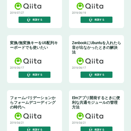
2019/07/27
2019/06/19
相談する
相談する
変換/無変換キーをUS配列キ
ZenbookにUbuntuを入れたら
ーボードでも使いたい
音が出なかったときの解決
法
2019/06/17
2019/06/17
相談する
相談する
フォームバリデーションか
Elmアプリ開発するときに便
らフォームデコーディング
利な共通モジュールの管理
の時代へ
方法
2019/04/21
2019/04/21
相談する
相談する