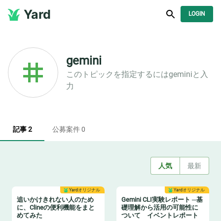
Yard
LOGIN
gemini
このトピックを指定するには
gemini
と入
力
記事 2
公募案件 0
人気
最新
Yardオリジナル
Yardオリジナル
追いかけきれない人のため
Gemini CLI実験レポート ─基
に、Clineの便利機能をまと
礎理解から活用の可能性に
めてみた
ついて イベントレポート