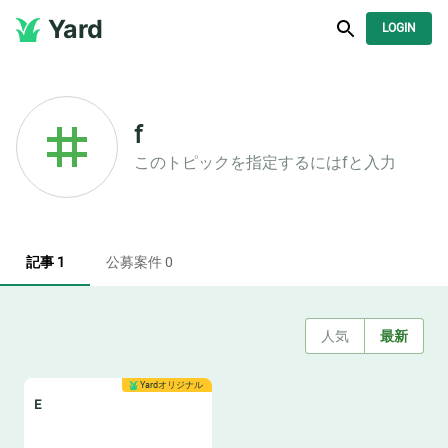
Yard
LOGIN
f
このトピックを指定するには
f
と入力
記事 1
公募案件 0
人気
最新
Yardオリジナル
E