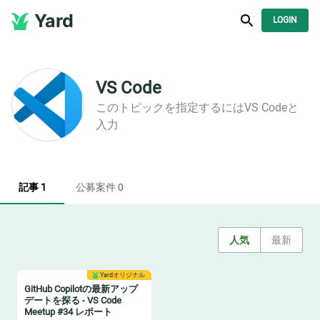
Yard
LOGIN
VS Code
このトピックを指定するには
VS Code
と
入力
記事 1
公募案件 0
人気
最新
Yardオリジナル
GitHub Copilotの最新アップ
デートを探る - VS Code
Meetup #34 レポート