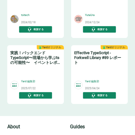
🖥️
😸
toitech
YutaUra
2024/02/18
2024/12/24
相談する
相談する
Yardオリジナル
Yardオリジナル
実践！バックエンド
Effective TypeScript -
TypeScript〜現場から学ぶts
Forkwell Library #89 レポー
の可能性〜 イベントレポ
ト
ート
🏗️
📚
Yard 編集部
Yard 編集部
2025/07/22
2025/04/24
相談する
相談する
About
Guides