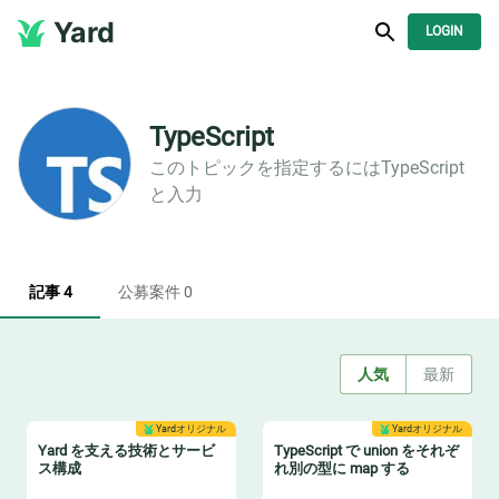
Yard
LOGIN
TypeScript
このトピックを指定するには
TypeScript
と入力
記事 4
公募案件 0
人気
最新
Yardオリジナル
Yardオリジナル
Yard を支える技術とサービ
TypeScript で union をそれぞ
ス構成
れ別の型に map する